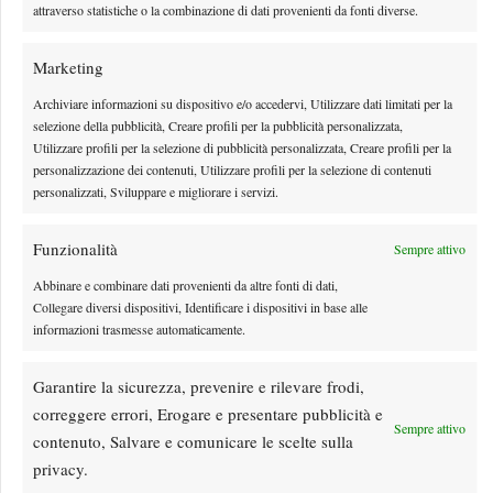
attraverso statistiche o la combinazione di dati provenienti da fonti diverse.
Marketing
Archiviare informazioni su dispositivo e/o accedervi, Utilizzare dati limitati per la
selezione della pubblicità, Creare profili per la pubblicità personalizzata,
Utilizzare profili per la selezione di pubblicità personalizzata, Creare profili per la
personalizzazione dei contenuti, Utilizzare profili per la selezione di contenuti
personalizzati, Sviluppare e migliorare i servizi.
Funzionalità
Sempre attivo
Abbinare e combinare dati provenienti da altre fonti di dati,
Quando gioca Darderi contro Nakashima al Masters
Collegare diversi dispositivi, Identificare i dispositivi in base alle
1000 di Montreal 2026? Data, orario e diretta tv
informazioni trasmesse automaticamente.
Il match tra Darderi e Nakashima andrà in scena nella notte tra lunedì 10 e
Garantire la sicurezza, prevenire e rilevare frodi,
martedì 11 agosto, a seguire…
correggere errori, Erogare e presentare pubblicità e
By
Tancredi Crepax
9 Agosto 2026
Sempre attivo
contenuto, Salvare e comunicare le scelte sulla
privacy.