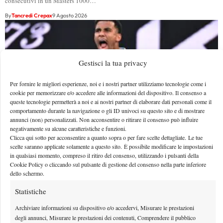
consecutivi in un Masters 1000…
By
Tancredi Crepax
9 Agosto 2026
Gestisci la tua privacy
Per fornire le migliori esperienze, noi e i nostri partner utilizziamo tecnologie come i
cookie per memorizzare e/o accedere alle informazioni del dispositivo. Il consenso a
queste tecnologie permetterà a noi e ai nostri partner di elaborare dati personali come il
comportamento durante la navigazione o gli ID univoci su questo sito e di mostrare
annunci (non) personalizzati. Non acconsentire o ritirare il consenso può influire
negativamente su alcune caratteristiche e funzioni.
Clicca qui sotto per acconsentire a quanto sopra o per fare scelte dettagliate. Le tue
scelte saranno applicate solamente a questo sito. È possibile modificare le impostazioni
in qualsiasi momento, compreso il ritiro del consenso, utilizzando i pulsanti della
Fils prima del test Jodar a Montreal: “Non vedo l’ora,
Cookie Policy o cliccando sul pulsante di gestione del consenso nella parte inferiore
è il giocatore più in forma del momento”
dello schermo.
Dopo la vittoria contro Norrie il francese affronterà Jodar ai quarti di finale del
Statistiche
Masters 1000 di Montreal 2026
Archiviare informazioni su dispositivo e/o accedervi, Misurare le prestazioni
By
Tancredi Crepax
9 Agosto 2026
degli annunci, Misurare le prestazioni dei contenuti, Comprendere il pubblico