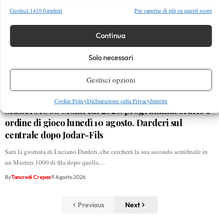
Gestisci 1410 fornitori
Per saperne di più su questi scopi
Continua
Solo necessari
Gestisci opzioni
Cookie Policy
Dichiarazione sulla Privacy
Imprint
Masters 1000 Montreal 2026: programma, orario e
ordine di gioco lunedì 10 agosto. Darderi sul
centrale dopo Jodar-Fils
Sarà la giornata di Luciano Darderi, che cercherà la sua seconda semifinale in
un Masters 1000 di fila dopo quella…
By
Tancredi Crepax
9 Agosto 2026
Previous
Next