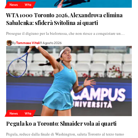
News
Wta
WTA 1000 Toronto 2026, Alexandrova elimina
Sabalenka: sfiderà Svitolina ai quarti
Prosegue il digiuno per la bielorussa, che non riesce a conquistare un…
By
Tommaso Vitali
9 Agosto 2026
News
Wta
Pegula ko a Toronto: Shnaider vola ai quarti
Pegula, reduce dalla finale di Washington, saluta Toronto al terzo turno