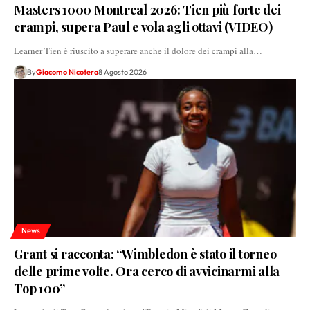
Masters 1000 Montreal 2026: Tien più forte dei
crampi, supera Paul e vola agli ottavi (VIDEO)
Learner Tien è riuscito a superare anche il dolore dei crampi alla…
By
Giacomo Nicotera
8 Agosto 2026
News
Grant si racconta: “Wimbledon è stato il torneo
delle prime volte. Ora cerco di avvicinarmi alla
Top 100”