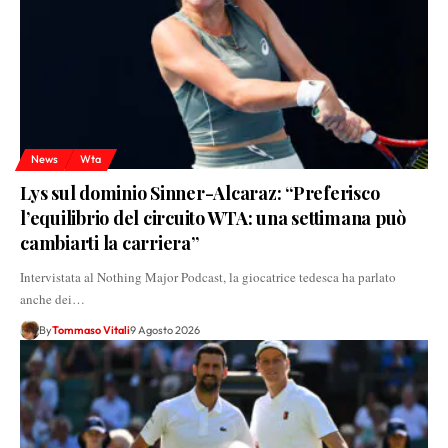
News
Wta
Lys sul dominio Sinner-Alcaraz: “Preferisco
l’equilibrio del circuito WTA: una settimana può
cambiarti la carriera”
Intervistata al Nothing Major Podcast, la giocatrice tedesca ha parlato
anche dei…
By
Tommaso Vitali
9 Agosto 2026