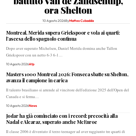
battuto Van de Zandschulp,
ora Shelton
10 Agosto 2026
By
Matteo Cubadda
Montreal, Merida supera Griekspoor e vola ai quarti:
l’ascesa dello spagnolo continua
Dopo aver superato Michelsen, Daniel Merida domina anche Tallon
Griekspoor con un netto 6-3 6-1…
10 Agosto 2026
Atp
Masters 1000 Montreal 2026: Fonseca sbatte su Shelton,
avanza il campione in carica
Il talento brasiliano si arrende al vincitore dell'edizione 2025 dell'Open del
Canada e si ferma…
10 Agosto 2026
News
Jodar ha già cominciato con i record: precocità alla
Nadal e Alcaraz, superato anche McEnroe
Il classe 2006 è diventato il terzo teenager ad aver raggiunto tre quarti di