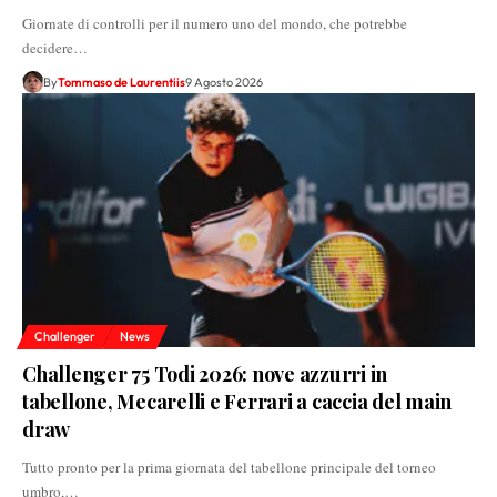
Giornate di controlli per il numero uno del mondo, che potrebbe
decidere…
By
Tommaso de Laurentiis
9 Agosto 2026
Challenger
News
Challenger 75 Todi 2026: nove azzurri in
tabellone, Mecarelli e Ferrari a caccia del main
draw
Tutto pronto per la prima giornata del tabellone principale del torneo
umbro,…