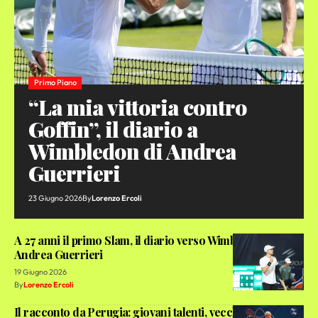
Primo Piano
“La mia vittoria contro
Goffin”, il diario a
Wimbledon di Andrea
Guerrieri
23 Giugno 2026
By
Lorenzo Ercoli
A 27 anni il primo Slam, il diario verso Wimbledon di
Andrea Guerrieri
19 Giugno 2026
By
Lorenzo Ercoli
Il racconto da Perugia: giovani talenti, vecchi leoni e una