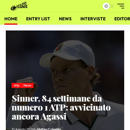
HOME
ENTRY LIST
NEWS
INTERVISTE
EDITOR
Atp
News
Sinner, 84 settimane da
numero 1 ATP: avvicinato
ancora Agassi
10 Agosto 2026
By
Matteo Cubadda