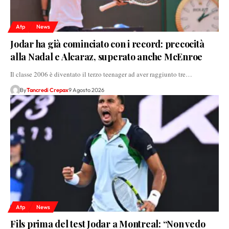
Atp
News
Jodar ha già cominciato con i record: precocità
alla Nadal e Alcaraz, superato anche McEnroe
Il classe 2006 è diventato il terzo teenager ad aver raggiunto tre…
By
Tancredi Crepax
9 Agosto 2026
Atp
News
Fils prima del test Jodar a Montreal: “Non vedo