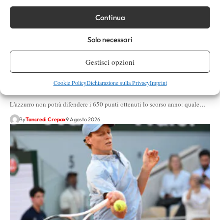
Continua
Solo necessari
Atp
News
Gestisci opzioni
Niente Cincinnati per Sinner, cosa cambia in
Cookie Policy
Dichiarazione sulla Privacy
Imprint
classifica ATP?
L'azzurro non potrà difendere i 650 punti ottenuti lo scorso anno: quale…
By
Tancredi Crepax
9 Agosto 2026