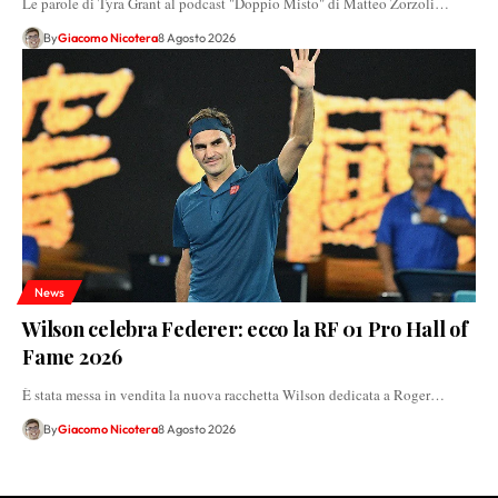
Le parole di Tyra Grant al podcast "Doppio Misto" di Matteo Zorzoli…
By
Giacomo Nicotera
8 Agosto 2026
News
Wilson celebra Federer: ecco la RF 01 Pro Hall of
Fame 2026
È stata messa in vendita la nuova racchetta Wilson dedicata a Roger…
By
Giacomo Nicotera
8 Agosto 2026