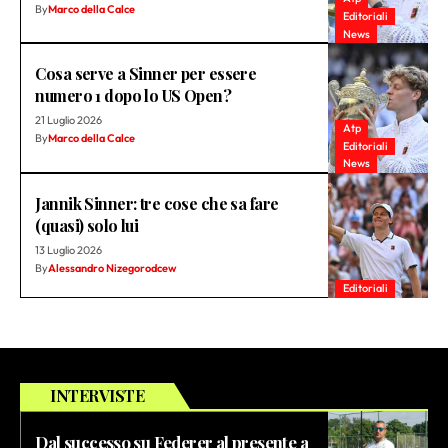
By
Marco della Calce
Editoriali
News
Cosa serve a Sinner per essere
numero 1 dopo lo US Open?
21 Luglio 2026
Atp
By
Marco della Calce
Editoriali
News
Jannik Sinner: tre cose che sa fare
(quasi) solo lui
13 Luglio 2026
By
Alessandro Nizegorodcew
Editoriali
INTERVISTE
Dal successo su Federer al presente a