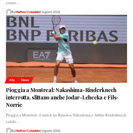
contro…
By
Matteo Cubadda
9 Agosto 2026
Atp
News
Pioggia a Montreal: Nakashima-Rinderknech
interrotta, slittano anche Jodar-Lehecka e Fils-
Norrie
Pioggia a Montreal: il match tra Brandon Nakashima e Arthur Rinderknech,
valido…
By
Matteo Cubadda
9 Agosto 2026