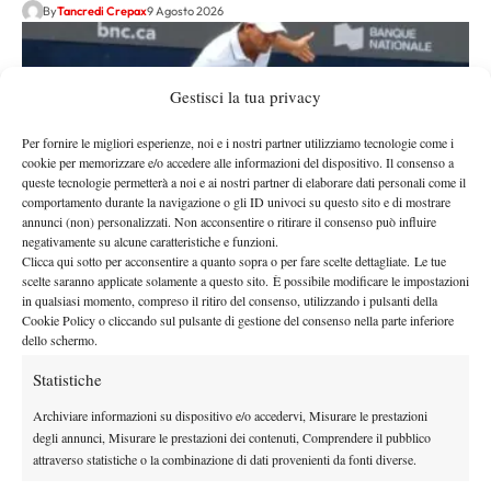
By
Tancredi Crepax
9 Agosto 2026
Gestisci la tua privacy
Per fornire le migliori esperienze, noi e i nostri partner utilizziamo tecnologie come i
cookie per memorizzare e/o accedere alle informazioni del dispositivo. Il consenso a
queste tecnologie permetterà a noi e ai nostri partner di elaborare dati personali come il
comportamento durante la navigazione o gli ID univoci su questo sito e di mostrare
annunci (non) personalizzati. Non acconsentire o ritirare il consenso può influire
negativamente su alcune caratteristiche e funzioni.
Clicca qui sotto per acconsentire a quanto sopra o per fare scelte dettagliate. Le tue
Atp
News
scelte saranno applicate solamente a questo sito. È possibile modificare le impostazioni
Masters 1000 Montreal 2026: programma, orario
in qualsiasi momento, compreso il ritiro del consenso, utilizzando i pulsanti della
Cookie Policy o cliccando sul pulsante di gestione del consenso nella parte inferiore
e ordine di gioco lunedì 10 agosto. Darderi sul
dello schermo.
centrale dopo Jodar-Fils
Statistiche
Sarà la giornata di Luciano Darderi, che cercherà la sua seconda
semifinale…
Archiviare informazioni su dispositivo e/o accedervi, Misurare le prestazioni
degli annunci, Misurare le prestazioni dei contenuti, Comprendere il pubblico
By
Tancredi Crepax
9 Agosto 2026
attraverso statistiche o la combinazione di dati provenienti da fonti diverse.