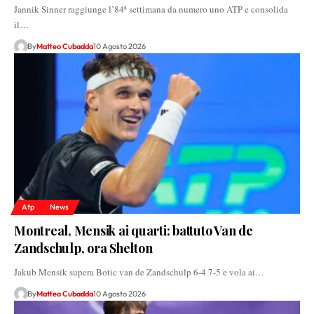
Jannik Sinner raggiunge l’84ª settimana da numero uno ATP e consolida
il…
By
Matteo Cubadda
10 Agosto 2026
Atp
News
Montreal, Mensik ai quarti: battuto Van de
Zandschulp, ora Shelton
Jakub Mensik supera Botic van de Zandschulp 6-4 7-5 e vola ai…
By
Matteo Cubadda
10 Agosto 2026