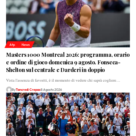
Atp
News
Masters 1000 Montreal 2026: programma, orario
e ordine di gioco domenica 9 agosto. Fonseca-
Shelton sul centrale e Darderi in doppio
Vista l'assenza di favoriti, è il momento di vedere chi saprà cogliere…
By
Tancredi Crepax
8 Agosto 2026