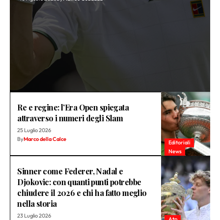
Re e regine: l’Era Open spiegata
attraverso i numeri degli Slam
25 Luglio 2026
By
Marco della Calce
Editoriali
News
Sinner come Federer, Nadal e
Djokovic: con quanti punti potrebbe
chiudere il 2026 e chi ha fatto meglio
nella storia
23 Luglio 2026
Atp