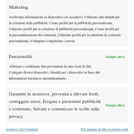
Marketing
Archiviare informazioni su dispositivo e/o accedervi, Utilizzare dati limitati per
la selezione della pubblicità, Creare profili per la pubblicità personalizzata,
Utilizzare profili per la selezione di pubblicità personalizzata, Creare profili per
la personalizzazione dei contenuti, Utilizzare profili per la selezione di contenuti
personalizzati, Sviluppare e migliorare i servizi.
Funzionalità
Sempre attivo
Atp
News
Sinner dovrà fare un’impresa: nessuno ha mai
Abbinare e combinare dati provenienti da altre fonti di dati,
Collegare diversi dispositivi, Identificare i dispositivi in base alle
vinto gli US Open senza giocare i Masters 1000
informazioni trasmesse automaticamente.
del Canada e Cincinnati
La scelta di saltare i tornei di avvicinamento a uno Slam è…
Garantire la sicurezza, prevenire e rilevare frodi,
correggere errori, Erogare e presentare pubblicità
By
Tancredi Crepax
9 Agosto 2026
Sempre attivo
e contenuto, Salvare e comunicare le scelte sulla
privacy.
Gestisci 1410 fornitori
Per saperne di più su questi scopi