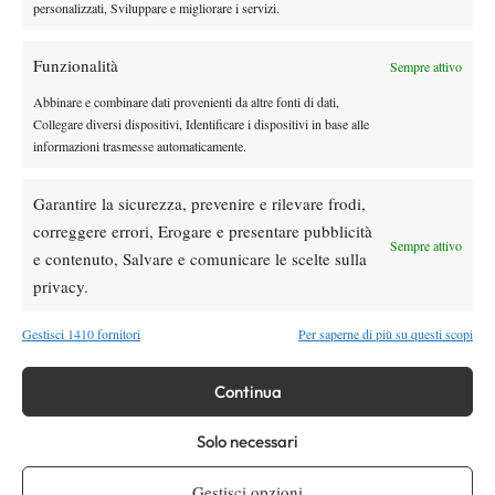
personalizzati, Sviluppare e migliorare i servizi.
ATP 500 Washington 2026: Musetti supera le difficoltà e
batte Vukic, è ai quarti di finale
Funzionalità
Sempre attivo
29 Luglio 2026
By
Tancredi Crepax
Abbinare e combinare dati provenienti da altre fonti di dati,
Collegare diversi dispositivi, Identificare i dispositivi in base alle
Carlos Alcaraz avvicina il rientro in campo, è tornato a
informazioni trasmesse automaticamente.
colpire il dritto in allenamento(VIDEO)
29 Luglio 2026
Garantire la sicurezza, prevenire e rilevare frodi,
By
Tancredi Crepax
correggere errori, Erogare e presentare pubblicità
Sempre attivo
e contenuto, Salvare e comunicare le scelte sulla
privacy.
1
2
3
…
13
14
Gestisci 1410 fornitori
Per saperne di più su questi scopi
Facebook
Continua
X
Solo necessari
Gestisci opzioni