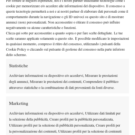
Per fornire le migliori esperienze, noi e i nostri partner utilizziamo tecnologie come i
By
Tancredi Crepax
cookie per memorizzare e/o accedere alle informazioni del dispositivo. Il consenso a
queste tecnologie permetterà a noi e ai nostri partner di elaborare dati personali come il
Niente top 5 negli ultimi 32 di un Masters 1000: prima di
comportamento durante la navigazione o gli ID univoci su questo sito e di mostrare
Montreal 2026 era successo solo una volta
annunci (non) personalizzati. Non acconsentire o ritirare il consenso può influire
negativamente su alcune caratteristiche e funzioni.
6 Agosto 2026
Clicca qui sotto per acconsentire a quanto sopra o per fare scelte dettagliate. Le tue
By
Tancredi Crepax
scelte saranno applicate solamente a questo sito. È possibile modificare le impostazioni
in qualsiasi momento, compreso il ritiro del consenso, utilizzando i pulsanti della
ATP 500 Washington 2026: Bolelli e Vavassori fuori ai quarti
Cookie Policy o cliccando sul pulsante di gestione del consenso nella parte inferiore
di finale contro Behar/Chandrasekar
dello schermo.
30 Luglio 2026
Statistiche
By
Tancredi Crepax
Archiviare informazioni su dispositivo e/o accedervi, Misurare le prestazioni
Kristina Liutova continua a sorprendere al WTA 250
degli annunci, Misurare le prestazioni dei contenuti, Comprendere il pubblico
Memphis 2026: la classe 2010 accede alla top 200
attraverso statistiche o la combinazione di dati provenienti da fonti diverse.
30 Luglio 2026
By
Tancredi Crepax
Marketing
WTA 500 Washington 2026: Cocciaretto gestisce Navarro e
Archiviare informazioni su dispositivo e/o accedervi, Utilizzare dati limitati per
arriva ai quarti di finale
la selezione della pubblicità, Creare profili per la pubblicità personalizzata,
Utilizzare profili per la selezione di pubblicità personalizzata, Creare profili per
29 Luglio 2026
By
Tancredi Crepax
la personalizzazione dei contenuti, Utilizzare profili per la selezione di contenuti