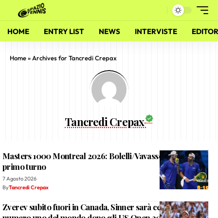
HOME
ENTRY LIST
NEWS
INTERVISTE
EDITOR
Home
»
Archives for Tancredi Crepax
Tancredi Crepax
Masters 1000 Montreal 2026: Bolelli/Vavassori fuori al
primo turno
7 Agosto 2026
By
Tancredi Crepax
Zverev subito fuori in Canada, Sinner sarà certamente
numero uno del mondo dopo gli US Open 2026