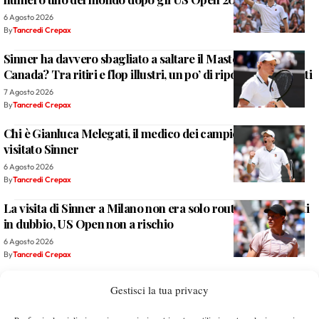
6 Agosto 2026
By
Tancredi Crepax
Sinner ha davvero sbagliato a saltare il Masters 1000 del
Canada? Tra ritiri e flop illustri, un po’ di riposo serve a tutti
7 Agosto 2026
By
Tancredi Crepax
Chi è Gianluca Melegati, il medico dei campioni che ha
visitato Sinner
6 Agosto 2026
By
Tancredi Crepax
La visita di Sinner a Milano non era solo routine: Cincinnati
in dubbio, US Open non a rischio
6 Agosto 2026
By
Tancredi Crepax
Learner Tien è tutti noi: chiede l’autografo a Monfils dopo
Gestisci la tua privacy
averlo battuto (VIDEO)
6 Agosto 2026