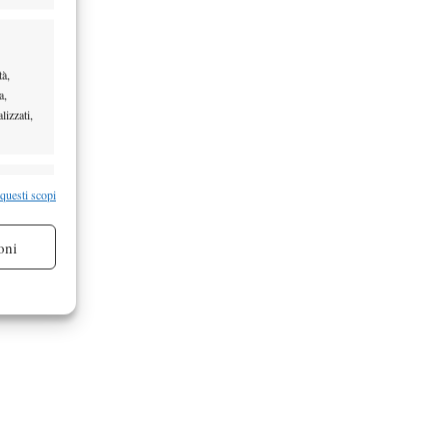
tà,
a,
lizzati,
re attivo
 questi scopi
oni
re attivo