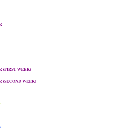
R
 (FIRST WEEK)
R (SECOND WEEK)
R
A