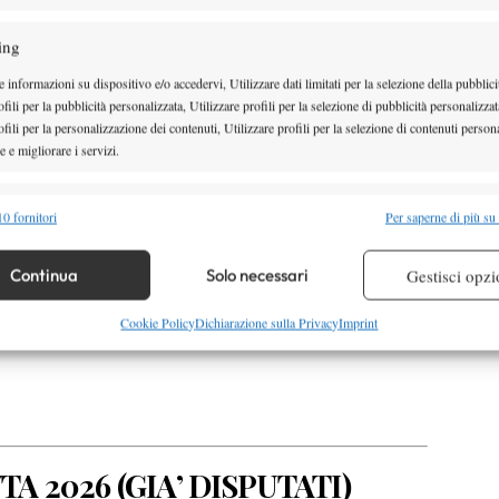
INNATI
ALLENGER (FIRST WEEK)
ing
 informazioni su dispositivo e/o accedervi, Utilizzare dati limitati per la selezione della pubblici
ALLENGER (SECOND WEEK)
fili per la pubblicità personalizzata, Utilizzare profili per la selezione di pubblicità personalizzat
fili per la personalizzazione dei contenuti, Utilizzare profili per la selezione di contenuti persona
 e migliorare i servizi.
N
TON-SALEM
alità
Semp
0 fornitori
Per saperne di più su
 combinare dati provenienti da altre fonti di dati, Collegare diversi dispositivi,
TERREY
re i dispositivi in base alle informazioni trasmesse automaticamente.
Continua
Solo necessari
Gestisci opzi
ALLENGER
re la sicurezza, prevenire e rilevare frodi, correggere errori,
Cookie Policy
Dichiarazione sulla Privacy
Imprint
E
 e presentare pubblicità e contenuto, Salvare e comunicare le
Semp
sulla privacy.
TA 2026 (
GIA’ DISPUTATI)