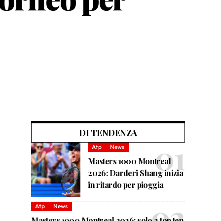
DI TENDENZA
Atp
News
Masters 1000 Montreal
2026: Darderi Shang inizia
in ritardo per pioggia
Atp
News
Masters 1000 Montreal 2026: solo 2 top ten