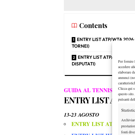
Contents
ENTRY LIST ATP/WTA 2026
TORNEI)
ENTRY LIST ATP/WTA 2026 
Per fornire 
DISPUTATI)
accedere all
elaborare d
annunci (no
caratteristi
Clicca qui s
GUIDA AL TENNIS IN TV N
questo sito.
ENTRY LIST ATP/W
pulsanti del
Statisti
13-23 AGOSTO
Archiviar
ENTRY LIST ATP MASTE
prestazio
fonti dive