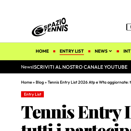
HOME
ENTRY LIST
NEWS
INT
ISCRIVITI AL NOSTRO CANALE YOUTUBE
News
Home
»
Blog
»
Tennis Entry List 2026 Atp e Wta aggiornate: tut
Entry List
Tennis Entry L
tutti i partecip