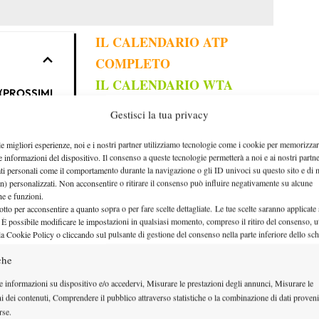
IL CALENDARIO ATP
COMPLETO
IL CALENDARIO WTA
 (PROSSIMI
COMPLETO
Gestisci la tua privacy
IL CALENDARIO ATP
(GIA’
le migliori esperienze, noi e i nostri partner utilizziamo tecnologie come i cookie per memorizzar
CHALLENGER
e informazioni del dispositivo. Il consenso a queste tecnologie permetterà a noi e ai nostri partne
TABELLE PUNTI ATP/WTA
ati personali come il comportamento durante la navigazione o gli ID univoci su questo sito e di 
n) personalizzati. Non acconsentire o ritirare il consenso può influire negativamente su alcune
RANKING 2026
che e funzioni.
otto per acconsentire a quanto sopra o per fare scelte dettagliate. Le tue scelte saranno applicate
EL 2026
 È possibile modificare le impostazioni in qualsiasi momento, compreso il ritiro del consenso, ut
TA 2026 (PROSSIMI TORNEI)
la Cookie Policy o cliccando sul pulsante di gestione del consenso nella parte inferiore dello sc
che
e informazioni su dispositivo e/o accedervi, Misurare le prestazioni degli annunci, Misurare le
RS 1000 CINCINNATI
ni dei contenuti, Comprendere il pubblico attraverso statistiche o la combinazione di dati proveni
rse.