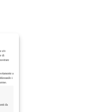
e e/o
r di
mostrare
 solamente a
ilizzando i
hermo.
enti da