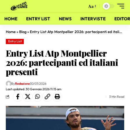
Aa
HOME
ENTRY LIST
NEWS
INTERVISTE
EDITOR
Home
»
Blog
»
Entry List Atp Montpellier 2026: partecipanti ed italiani presenti
Entry List
Entry List Atp Montpellier
2026: partecipanti ed italiani
presenti
By
Redazione
30/01/2026
Last updated: 30 Gennaio 2026 11:15 am
3 Min Read