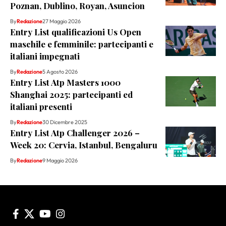
Poznan, Dublino, Royan, Asuncion
By
Redazione
27 Maggio 2026
Entry List qualificazioni Us Open
maschile e femminile: partecipanti e
italiani impegnati
By
Redazione
5 Agosto 2026
Entry List Atp Masters 1000
Shanghai 2025: partecipanti ed
italiani presenti
By
Redazione
30 Dicembre 2025
Entry List Atp Challenger 2026 –
Week 20: Cervia, Istanbul, Bengaluru
By
Redazione
9 Maggio 2026