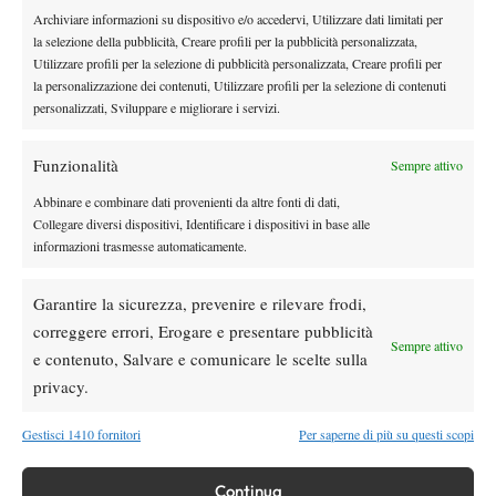
McDonald,Mackenzie USA 113
Archiviare informazioni su dispositivo e/o accedervi, Utilizzare dati limitati per
Kypson,Patrick USA 116
la selezione della pubblicità, Creare profili per la pubblicità personalizzata,
O’Connell,Christopher AUS 118
Utilizzare profili per la selezione di pubblicità personalizzata, Creare profili per
la personalizzazione dei contenuti, Utilizzare profili per la selezione di contenuti
Harris,Billy GBR 121
personalizzati, Sviluppare e migliorare i servizi.
Choinski,Jan GBR 124
Jacquet,Kyrian FRA 128
Funzionalità
Sempre attivo
Trungelliti,Marco ARG 130
Ofner,Sebastian AUT 131
Abbinare e combinare dati provenienti da altre fonti di dati,
Collegare diversi dispositivi, Identificare i dispositivi in base alle
Echargui,Moez TUN 134
informazioni trasmesse automaticamente.
Blanchet,Ugo FRA 142
ALTERNATES
Garantire la sicurezza, prevenire e rilevare frodi,
1 Carballes Baena,Roberto (1) ESP 147
correggere errori, Erogare e presentare pubblicità
2 Landaluce,Martin (1) ESP 149
Sempre attivo
e contenuto, Salvare e comunicare le scelte sulla
3 Lajal,Mark (1) EST 153
privacy.
4 Droguet,Titouan (1) FRA 155
5 Zeppieri,Giulio (1) ITA 156
Gestisci 1410 fornitori
Per saperne di più su questi scopi
6 Herbert,Pierre-Hugues (1) FRA 157
7 Mayot,Harold (1) FRA 159
Continua