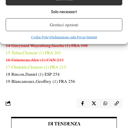
8 Van Assche,Luca (1) FRA 165
9 Sachko,Vitaliy (1) UKR 166
Solo necessari
10 Ymer,Elias (1) SWE 175
11 Damm,Martin (1) USA 177
Gestisci opzioni
12 Grenier,Hugo (1) FRA 179
Cookie Policy
Dichiarazione sulla Privacy
Imprint
13 Engel,Justin (1) GER 183
14 Gueynard Wayenburg,Sascha (1) FRA 198
15 Tabur,Clement (1) FRA 201
16 Galarneau,Alex (1) CAN 213
17 Chidekh,Clement (1) FRA 215
18 Rincon,Daniel (1) ESP 254
19 Blancaneaux,Geoffrey (1) FRA 256
DI TENDENZA