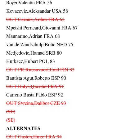
Royer,Valentin FRA 56
Kovacevic,Aleksandar USA 58
OUT Cazaux,Arthur FRA 63
Mpetshi Perricard,Giovanni FRA 67
Mannarino,Adrian FRA 68
van de Zandschulp,Botic NED 75
Medjedovic,Hamad SRB 80
Hurkacz,Hubert POL 83
OUT PR Ruusuvuori,Emil FIN 83
Bautista Agut,Roberto ESP 90
OUT Halys,Quentin FRA 91
Carreno Busta,Pablo ESP 92
OUT Svrcina,Dalibor CZE 93
(SE)
(SE)
ALTERNATES
OUT Gaston,Hugo FRA 94