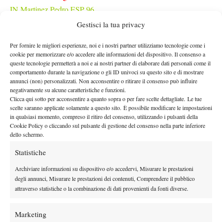
IN Martinez,Pedro ESP 96
OUT Taberner,Carlos ESP 98
Gestisci la tua privacy
OUT Bonzi,Benjamin FRA 99
Per fornire le migliori esperienze, noi e i nostri partner utilizziamo tecnologie come i
IN Nardi,Luca ITA 105
cookie per memorizzare e/o accedere alle informazioni del dispositivo. Il consenso a
IN Basilashvili,Nikoloz GEO 107
queste tecnologie permetterà a noi e ai nostri partner di elaborare dati personali come il
comportamento durante la navigazione o gli ID univoci su questo sito e di mostrare
IN McDonald,Mackenzie USA 112
annunci (non) personalizzati. Non acconsentire o ritirare il consenso può influire
IN O’Connell,Christopher AUS 114
negativamente su alcune caratteristiche e funzioni.
Clicca qui sotto per acconsentire a quanto sopra o per fare scelte dettagliate. Le tue
OUT Kypson,Patrick USA 118
scelte saranno applicate solamente a questo sito. È possibile modificare le impostazioni
IN Choinski,Jan GBR 123
in qualsiasi momento, compreso il ritiro del consenso, utilizzando i pulsanti della
Cookie Policy o cliccando sul pulsante di gestione del consenso nella parte inferiore
11 Harris,Billy GBR 127
dello schermo.
12 Carballes Baena,Roberto ESP 128
Statistiche
MONTPELLIER QUALIFICAZIONI
Archiviare informazioni su dispositivo e/o accedervi, Misurare le prestazioni
Martinez,Pedro ESP 71
degli annunci, Misurare le prestazioni dei contenuti, Comprendere il pubblico
Gaston,Hugo FRA 94
attraverso statistiche o la combinazione di dati provenienti da fonti diverse.
Basilashvili,Nikoloz GEO 105
Nardi,Luca ITA 108
Marketing