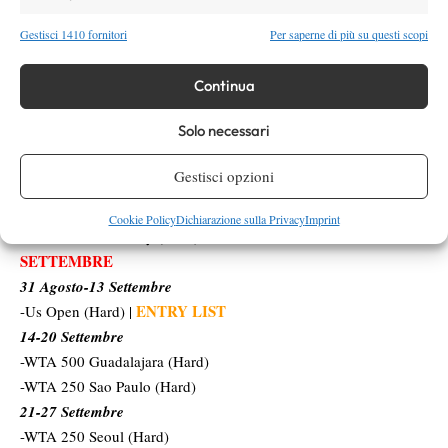
27 Luglio-2 Agosto
ENTRY LIST
MONTEPREMI
Gestisci 1410 fornitori
Per saperne di più su questi scopi
-WTA 500 Washington (Hard) |
|
ENTRY LIST
MONTEPREMI
-WTA 250 Memphis (Hard) |
|
AGOSTO
Continua
3-10 Agosto
Solo necessari
ENTRY LIST
MONTEPREMI
-WTA 1000 Toronto (Hard) |
|
10-23 Agosto
Gestisci opzioni
ENTRY LIST
-WTA 1000 Cincinnati (Hard) |
24-30 Agosto
Cookie Policy
Dichiarazione sulla Privacy
Imprint
ENTRY LIST
-WTA 500 Monterrey (Hard) |
SETTEMBRE
31 Agosto-13 Settembre
ENTRY LIST
-Us Open (Hard) |
14-20 Settembre
-WTA 500 Guadalajara (Hard)
-WTA 250 Sao Paulo (Hard)
21-27 Settembre
-WTA 250 Seoul (Hard)