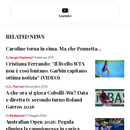
Youtube
RELATED NEWS
Caroline torna in cima. Ma che Pennetta…
By
Sergio Pastena
21 Febbraio 2011
Cristiana Ferrando: “Il livello WTA
non è così lontano. Garbin capitano
ottima notizia” (VIDEO)
By
L. Fiorino
6 Novembre 2016
A che ora si gioca Cobolli-Wu? Data
e diretta tv secondo turno Roland
Garros 2026
By
Redazione
27 Maggio 2026
Australian Open 2026: Pegula
elimina la campionessa in carica