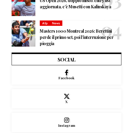
US Open 2026, doppio misto: entry list
aggiornata, c’è Musetti con Kalinskaya
Atp
News
Masters 1000 Montreal 2026: Berettini
perde il primo set, poi l’interruzione per
pioggia
SOCIAL
Facebook
X
Instagram