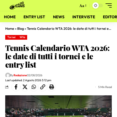
Aa
HOME
ENTRY LIST
NEWS
INTERVISTE
EDITOR
Home
»
Blog
»
Tennis Calendario WTA 2026: le date di tutti i tornei e le entry list
Tornei
Wta
Tennis Calendario WTA 2026:
le date di tutti i tornei e le
entry list
By
Redazione
02/08/2026
Last updated: 2 Agosto 2026 3:12 pm
5 Min Read