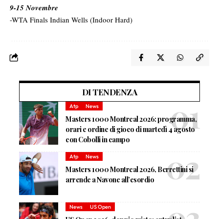
9-15 Novembre
-WTA Finals Indian Wells (Indoor Hard)
DI TENDENZA
Atp
News
Masters 1000 Montreal 2026: programma,
orari e ordine di gioco di martedì 4 agosto
con Cobolli in campo
Atp
News
Masters 1000 Montreal 2026, Berrettini si
arrende a Navone all’esordio
News
US Open