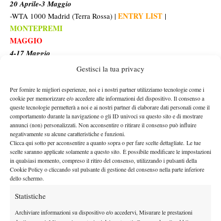
20 Aprile-3 Maggio
ENTRY LIST
-WTA 1000 Madrid (Terra Rossa) |
|
MONTEPREMI
MAGGIO
4-17 Maggio
ENTRY LIST
-WTA 1000 Roma (Terra Rossa) |
|
Gestisci la tua privacy
MONTEPREMI
17-23 Maggio
Per fornire le migliori esperienze, noi e i nostri partner utilizziamo tecnologie come i
cookie per memorizzare e/o accedere alle informazioni del dispositivo. Il consenso a
ENTRY LIST
-WTA 250 Rabat (Terra Rossa) |
|
queste tecnologie permetterà a noi e ai nostri partner di elaborare dati personali come il
MONTEPREMI
comportamento durante la navigazione o gli ID univoci su questo sito e di mostrare
annunci (non) personalizzati. Non acconsentire o ritirare il consenso può influire
ENTRY LIST
-WTA 500 Strasburgo (Terra Rossa) |
|
negativamente su alcune caratteristiche e funzioni.
MONTEPREMI
Clicca qui sotto per acconsentire a quanto sopra o per fare scelte dettagliate. Le tue
24 Maggio-7 Giugno
scelte saranno applicate solamente a questo sito. È possibile modificare le impostazioni
in qualsiasi momento, compreso il ritiro del consenso, utilizzando i pulsanti della
ENTRY LIST
MONTEPREMI
-Roland Garros (Terra Rossa) |
|
Cookie Policy o cliccando sul pulsante di gestione del consenso nella parte inferiore
GIUGNO
dello schermo.
8-14 Giugno
Statistiche
ENTRY LIST
-WTA 250 Hertogenbosch (Erba) |
|
MONTEPREMI
Archiviare informazioni su dispositivo e/o accedervi, Misurare le prestazioni