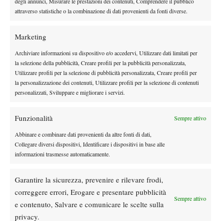
degli annunci, Misurare le prestazioni dei contenuti, Comprendere il pubblico
ENTRY LIST
MONTEPREMI
-WTA 500 Queen’s (Erba) |
|
attraverso statistiche o la combinazione di dati provenienti da fonti diverse.
15-21 Giugno
ENTRY LIST
MONTEPREMI
-WTA 500 Berlino (Erba) |
|
Marketing
ENTRY LIST
MONTEPREMI
-WTA 250 Nottingham (Erba) |
|
Archiviare informazioni su dispositivo e/o accedervi, Utilizzare dati limitati per
21-28 Giugno
la selezione della pubblicità, Creare profili per la pubblicità personalizzata,
ENTRY LIST
-WTA 500 Bad Homburg (Erba) |
|
Utilizzare profili per la selezione di pubblicità personalizzata, Creare profili per
MONTEPREMI
la personalizzazione dei contenuti, Utilizzare profili per la selezione di contenuti
ENTRY LIST
MONTEPREMI
-WTA 250 Eastbourne (Erba) |
|
personalizzati, Sviluppare e migliorare i servizi.
29 Giugno-12 Luglio
ENTRY LIST
MONTEPREMI
-Wimbledon (Erba) |
|
Funzionalità
Sempre attivo
LUGLIO
Abbinare e combinare dati provenienti da altre fonti di dati,
13-19 Luglio
Collegare diversi dispositivi, Identificare i dispositivi in base alle
ENTRY LIST
MONTEPREMI
-WTA 250 Atene (Hard) |
|
informazioni trasmesse automaticamente.
ENTRY LIST
MONTEPREMI
-WTA 250 Iasi (Terra Rossa) |
|
20-26 Luglio
Garantire la sicurezza, prevenire e rilevare frodi,
ENTRY LIST
-WTA 250 Amburgo (Terra Rossa) |
|
correggere errori, Erogare e presentare pubblicità
Sempre attivo
MONTEPREMI
e contenuto, Salvare e comunicare le scelte sulla
ENTRY LIST
MONTEPREMI
-WTA 250 Praga (Hard) |
|
privacy.