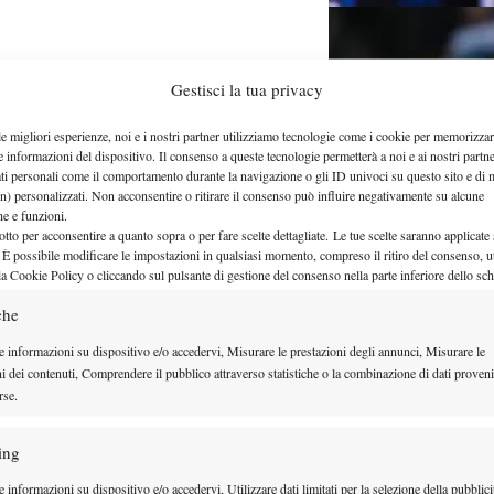
Gestisci la tua privacy
e ora e dove vedere il
le migliori esperienze, noi e i nostri partner utilizziamo tecnologie come i cookie per memorizzar
e informazioni del dispositivo. Il consenso a queste tecnologie permetterà a noi e ai nostri partne
ati personali come il comportamento durante la navigazione o gli ID univoci su questo sito e di 
ers 1000 di Cincinnati 2026
n) personalizzati. Non acconsentire o ritirare il consenso può influire negativamente su alcune
che e funzioni.
otto per acconsentire a quanto sopra o per fare scelte dettagliate. Le tue scelte saranno applicate
 È possibile modificare le impostazioni in qualsiasi momento, compreso il ritiro del consenso, ut
la Cookie Policy o cliccando sul pulsante di gestione del consenso nella parte inferiore dello sc
che
e informazioni su dispositivo e/o accedervi, Misurare le prestazioni degli annunci, Misurare le
ni dei contenuti, Comprendere il pubblico attraverso statistiche o la combinazione di dati proveni
rse.
on giocherà lo US Open,
ing
”
 informazioni su dispositivo e/o accedervi, Utilizzare dati limitati per la selezione della pubblici