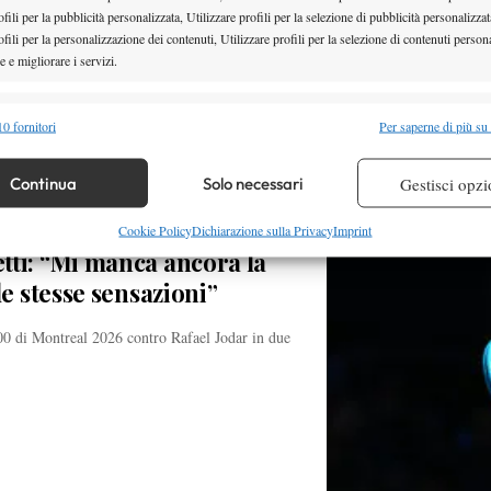
os Alcaraz, appena cancellatosi anche dal '1000'
fili per la pubblicità personalizzata, Utilizzare profili per la selezione di pubblicità personalizzat
fili per la personalizzazione dei contenuti, Utilizzare profili per la selezione di contenuti persona
 e migliorare i servizi.
alità
Semp
0 fornitori
Per saperne di più su
 combinare dati provenienti da altre fonti di dati, Collegare diversi dispositivi,
re i dispositivi in base alle informazioni trasmesse automaticamente.
Continua
Solo necessari
Gestisci opzi
re la sicurezza, prevenire e rilevare frodi, correggere errori,
Cookie Policy
Dichiarazione sulla Privacy
Imprint
tti: “Mi manca ancora la
 e presentare pubblicità e contenuto, Salvare e comunicare le
Semp
sulla privacy.
le stesse sensazioni”
00 di Montreal 2026 contro Rafael Jodar in due