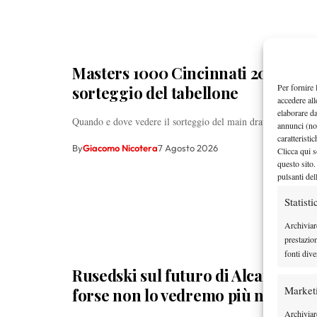
Masters 1000 Cincinnati 2026: a ch
Per fornire 
sorteggio del tabellone
accedere all
elaborare d
Quando e dove vedere il sorteggio del main draw per il Mast
annunci (no
caratteristi
By
Giacomo Nicotera
7 Agosto 2026
Clicca qui s
questo sito.
pulsanti del
Statisti
Archiviar
prestazio
fonti dive
Rusedski sul futuro di Alcaraz: “N
Market
forse non lo vedremo più nel 2026
Archiviare