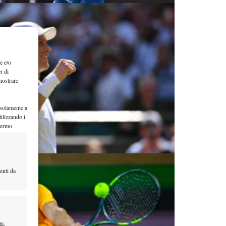
e e/o
r di
mostrare
 solamente a
ilizzando i
hermo.
enti da
tà,