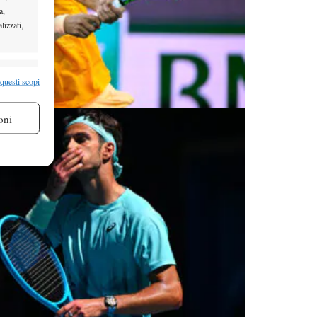
a,
lizzati,
re attivo
 questi scopi
oni
re attivo