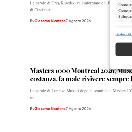
Le parole di Greg Rusedski sull'infortunio e il futuro di Carl
Creare pro
di Cincinnati
Creare pro
Sviluppare
By
Giacomo Nicotera
7 Agosto 2026
Funzion
Gestisci 141
Abbinare e
Identifica
Garanti
Masters 1000 Montreal 2026, Muse
Erogare
scelte 
costanza, fa male rivivere sempre 
Le parole di Lorenzo Musetti dopo la sconfitta al Masters 10
set
By
Giacomo Nicotera
7 Agosto 2026