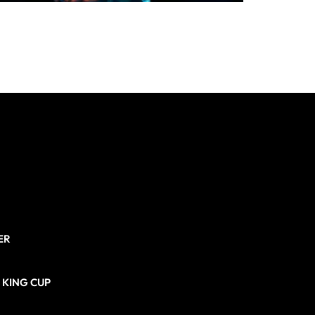
ER
N KING CUP