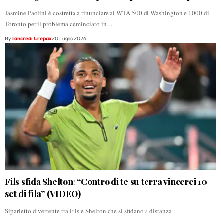
Jasmine Paolini è costretta a rinunciare ai WTA 500 di Washington e 1000 di
Toronto per il problema cominciato in…
By
Tancredi Crepax
20 Luglio 2026
Fils sfida Shelton: “Contro di te su terra vincerei 10
set di fila” (VIDEO)
Siparietto divertente tra Fils e Shelton che si sfidano a distanza