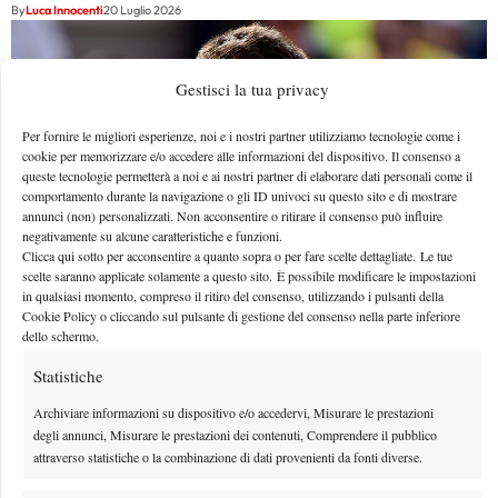
By
Luca Innocenti
20 Luglio 2026
Gestisci la tua privacy
Per fornire le migliori esperienze, noi e i nostri partner utilizziamo tecnologie come i
cookie per memorizzare e/o accedere alle informazioni del dispositivo. Il consenso a
queste tecnologie permetterà a noi e ai nostri partner di elaborare dati personali come il
comportamento durante la navigazione o gli ID univoci su questo sito e di mostrare
annunci (non) personalizzati. Non acconsentire o ritirare il consenso può influire
negativamente su alcune caratteristiche e funzioni.
Clicca qui sotto per acconsentire a quanto sopra o per fare scelte dettagliate. Le tue
scelte saranno applicate solamente a questo sito. È possibile modificare le impostazioni
in qualsiasi momento, compreso il ritiro del consenso, utilizzando i pulsanti della
Cookie Policy o cliccando sul pulsante di gestione del consenso nella parte inferiore
Bernard Tomic torna a farsi vivo: primo titolo
dello schermo.
Challenger dopo oltre due anni
Statistiche
Se il buon periodo proseguisse per tutta l'estate sul cemento americano, sarebbe
Archiviare informazioni su dispositivo e/o accedervi, Misurare le prestazioni
tra i papabili per superare le qualificazioni agli…
degli annunci, Misurare le prestazioni dei contenuti, Comprendere il pubblico
By
Tancredi Crepax
20 Luglio 2026
attraverso statistiche o la combinazione di dati provenienti da fonti diverse.