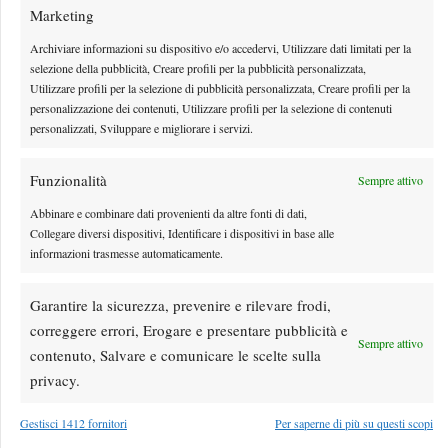
Marketing
Archiviare informazioni su dispositivo e/o accedervi, Utilizzare dati limitati per la
selezione della pubblicità, Creare profili per la pubblicità personalizzata,
Utilizzare profili per la selezione di pubblicità personalizzata, Creare profili per la
personalizzazione dei contenuti, Utilizzare profili per la selezione di contenuti
personalizzati, Sviluppare e migliorare i servizi.
Funzionalità
Sempre attivo
Abbinare e combinare dati provenienti da altre fonti di dati,
Collegare diversi dispositivi, Identificare i dispositivi in base alle
ATP 250 Estoril 2026: l’incredibile storia di Orlando
informazioni trasmesse automaticamente.
Luz, in main draw da 1072 al mondo
Garantire la sicurezza, prevenire e rilevare frodi,
L'incredibile storia di Orlando Luz in Portogallo
correggere errori, Erogare e presentare pubblicità e
By
Luca Innocenti
20 Luglio 2026
Sempre attivo
contenuto, Salvare e comunicare le scelte sulla
privacy.
Gestisci 1412 fornitori
Per saperne di più su questi scopi