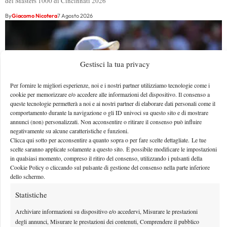
del Masters 1000 di Cincinnati 2026
By
Giacomo Nicotera
7 Agosto 2026
Gestisci la tua privacy
Per fornire le migliori esperienze, noi e i nostri partner utilizziamo tecnologie come i
cookie per memorizzare e/o accedere alle informazioni del dispositivo. Il consenso a
queste tecnologie permetterà a noi e ai nostri partner di elaborare dati personali come il
comportamento durante la navigazione o gli ID univoci su questo sito e di mostrare
annunci (non) personalizzati. Non acconsentire o ritirare il consenso può influire
negativamente su alcune caratteristiche e funzioni.
Clicca qui sotto per acconsentire a quanto sopra o per fare scelte dettagliate. Le tue
scelte saranno applicate solamente a questo sito. È possibile modificare le impostazioni
in qualsiasi momento, compreso il ritiro del consenso, utilizzando i pulsanti della
Masters 1000 Cincinnati 2026: a che ora e dove
Cookie Policy o cliccando sul pulsante di gestione del consenso nella parte inferiore
vedere il sorteggio del tabellone
dello schermo.
Quando e dove vedere il sorteggio del main draw per il Masters 1000 di
Statistiche
Cincinnati 2026
Archiviare informazioni su dispositivo e/o accedervi, Misurare le prestazioni
By
Giacomo Nicotera
7 Agosto 2026
degli annunci, Misurare le prestazioni dei contenuti, Comprendere il pubblico