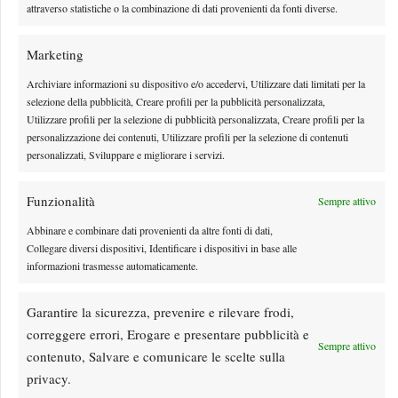
attraverso statistiche o la combinazione di dati provenienti da fonti diverse.
Marketing
Archiviare informazioni su dispositivo e/o accedervi, Utilizzare dati limitati per la
selezione della pubblicità, Creare profili per la pubblicità personalizzata,
Utilizzare profili per la selezione di pubblicità personalizzata, Creare profili per la
personalizzazione dei contenuti, Utilizzare profili per la selezione di contenuti
personalizzati, Sviluppare e migliorare i servizi.
Funzionalità
Sempre attivo
Abbinare e combinare dati provenienti da altre fonti di dati,
Rusedski sul futuro di Alcaraz: “Non giocherà lo US
Collegare diversi dispositivi, Identificare i dispositivi in base alle
Open, forse non lo vedremo più nel 2026”
informazioni trasmesse automaticamente.
Le parole di Greg Rusedski sull'infortunio e il futuro di Carlos Alcaraz, appena
Garantire la sicurezza, prevenire e rilevare frodi,
cancellatosi anche dal '1000' di Cincinnati
correggere errori, Erogare e presentare pubblicità e
By
Giacomo Nicotera
7 Agosto 2026
Sempre attivo
contenuto, Salvare e comunicare le scelte sulla
privacy.