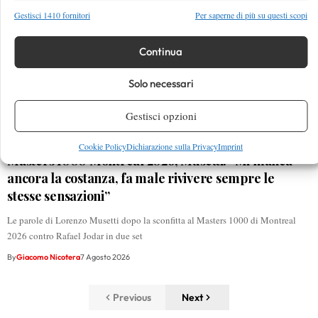
Gestisci 1410 fornitori
Per saperne di più su questi scopi
Continua
Solo necessari
Gestisci opzioni
Cookie Policy
Dichiarazione sulla Privacy
Imprint
Masters 1000 Montreal 2026, Musetti: “Mi manca
ancora la costanza, fa male rivivere sempre le
stesse sensazioni”
Le parole di Lorenzo Musetti dopo la sconfitta al Masters 1000 di Montreal
2026 contro Rafael Jodar in due set
By
Giacomo Nicotera
7 Agosto 2026
Previous
Next