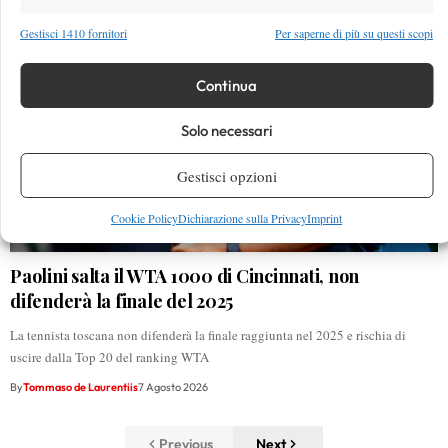
Gestisci 1410 fornitori
Per saperne di più su questi scopi
Continua
Solo necessari
Gestisci opzioni
Cookie Policy
Dichiarazione sulla Privacy
Imprint
Paolini salta il WTA 1000 di Cincinnati, non
difenderà la finale del 2025
La tennista toscana non difenderà la finale raggiunta nel 2025 e rischia di
uscire dalla Top 20 del ranking WTA
By
Tommaso de Laurentiis
7 Agosto 2026
Previous
Next