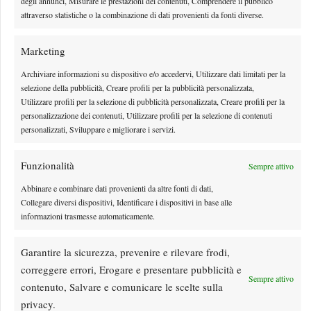
degli annunci, Misurare le prestazioni dei contenuti, Comprendere il pubblico
By
Matteo Cubadda
7 Agosto 2026
attraverso statistiche o la combinazione di dati provenienti da fonti diverse.
Marketing
Archiviare informazioni su dispositivo e/o accedervi, Utilizzare dati limitati per la
selezione della pubblicità, Creare profili per la pubblicità personalizzata,
Utilizzare profili per la selezione di pubblicità personalizzata, Creare profili per la
personalizzazione dei contenuti, Utilizzare profili per la selezione di contenuti
personalizzati, Sviluppare e migliorare i servizi.
Funzionalità
Sempre attivo
Abbinare e combinare dati provenienti da altre fonti di dati,
Collegare diversi dispositivi, Identificare i dispositivi in base alle
Dalle porte dell’eliminazione alla gloria: Norrie
informazioni trasmesse automaticamente.
scrive la sua favola a Montreal, rimonta folle su de
Minaur
Garantire la sicurezza, prevenire e rilevare frodi,
Il trentenne, uscito dal Los Cabos con segnali incoraggianti dopo aver
correggere errori, Erogare e presentare pubblicità e
Sempre attivo
raggiunto la semifinale conferma il suo momento positivo
contenuto, Salvare e comunicare le scelte sulla
By
Matteo Cubadda
7 Agosto 2026
privacy.