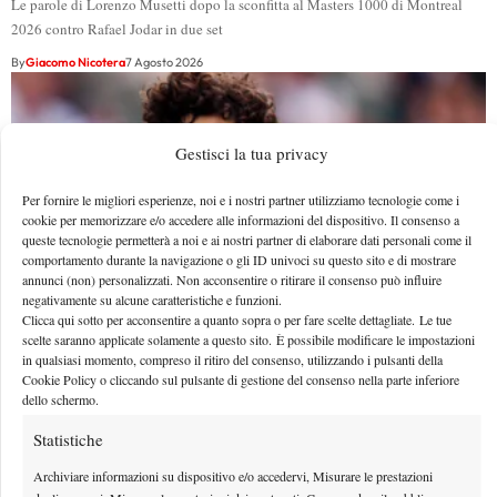
Le parole di Lorenzo Musetti dopo la sconfitta al Masters 1000 di Montreal
2026 contro Rafael Jodar in due set
By
Giacomo Nicotera
7 Agosto 2026
Gestisci la tua privacy
Per fornire le migliori esperienze, noi e i nostri partner utilizziamo tecnologie come i
cookie per memorizzare e/o accedere alle informazioni del dispositivo. Il consenso a
queste tecnologie permetterà a noi e ai nostri partner di elaborare dati personali come il
comportamento durante la navigazione o gli ID univoci su questo sito e di mostrare
annunci (non) personalizzati. Non acconsentire o ritirare il consenso può influire
negativamente su alcune caratteristiche e funzioni.
Clicca qui sotto per acconsentire a quanto sopra o per fare scelte dettagliate. Le tue
scelte saranno applicate solamente a questo sito. È possibile modificare le impostazioni
in qualsiasi momento, compreso il ritiro del consenso, utilizzando i pulsanti della
Effetto Montreal: forfait e sorprese spazzano via la
Cookie Policy o cliccando sul pulsante di gestione del consenso nella parte inferiore
dello schermo.
Top 10, Shelton prova a resistere
Statistiche
Le sorprese non sono mancate fin dalle prime battute del torneo. Una su tutte:
l’eliminazione al debutto di Alexander Zverev
Archiviare informazioni su dispositivo e/o accedervi, Misurare le prestazioni