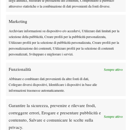
degli annunci, Misurare le prestazioni dei contenuti, Comprendere il pubblico
By
Matteo Cubadda
7 Agosto 2026
attraverso statistiche o la combinazione di dati provenienti da fonti diverse.
Marketing
Archiviare informazioni su dispositivo e/o accedervi, Utilizzare dati limitati per la
selezione della pubblicità, Creare profili per la pubblicità personalizzata,
Utilizzare profili per la selezione di pubblicità personalizzata, Creare profili per la
personalizzazione dei contenuti, Utilizzare profili per la selezione di contenuti
personalizzati, Sviluppare e migliorare i servizi.
Funzionalità
Sempre attivo
Abbinare e combinare dati provenienti da altre fonti di dati,
Collegare diversi dispositivi, Identificare i dispositivi in base alle
Dalle porte dell’eliminazione alla gloria: Norrie
informazioni trasmesse automaticamente.
scrive la sua favola a Montreal, rimonta folle su de
Minaur
Garantire la sicurezza, prevenire e rilevare frodi,
Il trentenne, uscito dal Los Cabos con segnali incoraggianti dopo aver
correggere errori, Erogare e presentare pubblicità e
Sempre attivo
raggiunto la semifinale conferma il suo momento positivo
contenuto, Salvare e comunicare le scelte sulla
By
Matteo Cubadda
7 Agosto 2026
privacy.