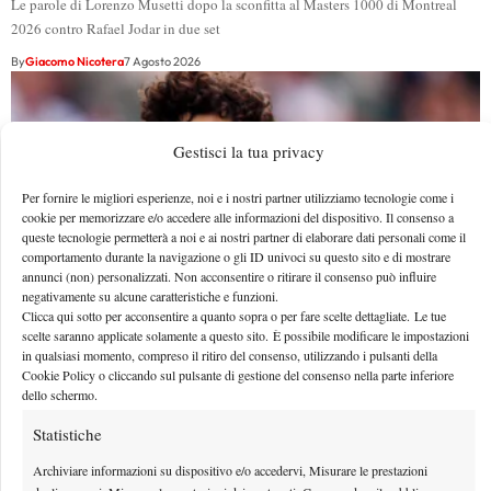
Le parole di Lorenzo Musetti dopo la sconfitta al Masters 1000 di Montreal
2026 contro Rafael Jodar in due set
By
Giacomo Nicotera
7 Agosto 2026
Gestisci la tua privacy
Per fornire le migliori esperienze, noi e i nostri partner utilizziamo tecnologie come i
cookie per memorizzare e/o accedere alle informazioni del dispositivo. Il consenso a
queste tecnologie permetterà a noi e ai nostri partner di elaborare dati personali come il
comportamento durante la navigazione o gli ID univoci su questo sito e di mostrare
annunci (non) personalizzati. Non acconsentire o ritirare il consenso può influire
negativamente su alcune caratteristiche e funzioni.
Clicca qui sotto per acconsentire a quanto sopra o per fare scelte dettagliate. Le tue
scelte saranno applicate solamente a questo sito. È possibile modificare le impostazioni
in qualsiasi momento, compreso il ritiro del consenso, utilizzando i pulsanti della
Effetto Montreal: forfait e sorprese spazzano via la
Cookie Policy o cliccando sul pulsante di gestione del consenso nella parte inferiore
dello schermo.
Top 10, Shelton prova a resistere
Statistiche
Le sorprese non sono mancate fin dalle prime battute del torneo. Una su tutte:
l’eliminazione al debutto di Alexander Zverev
Archiviare informazioni su dispositivo e/o accedervi, Misurare le prestazioni