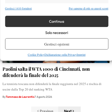
Gestisci 1410 fornitori
Per saperne di più su questi scopi
Continua
Solo necessari
Gestisci opzioni
Cookie Policy
Dichiarazione sulla Privacy
Imprint
Paolini salta il WTA 1000 di Cincinnati, non
difenderà la finale del 2025
La tennista toscana non difenderà la finale raggiunta nel 2025 e rischia di
uscire dalla Top 20 del ranking WTA
By
Tommaso de Laurentiis
7 Agosto 2026
Previous
Next