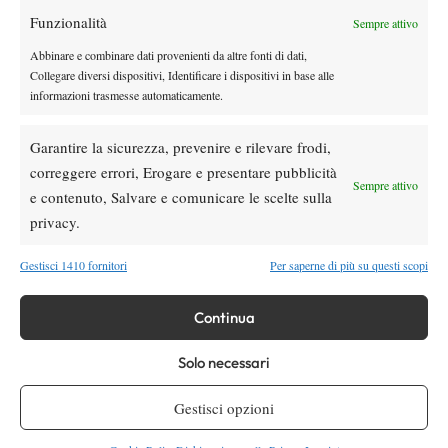
Funzionalità
Youtube
Sempre attivo
Abbinare e combinare dati provenienti da altre fonti di dati,
Collegare diversi dispositivi, Identificare i dispositivi in base alle
informazioni trasmesse automaticamente.
Garantire la sicurezza, prevenire e rilevare frodi,
correggere errori, Erogare e presentare pubblicità
Sempre attivo
e contenuto, Salvare e comunicare le scelte sulla
Testata giornalistica
registrata Aut-Trib Milano n°
Spazio Tennis
privacy.
10268 del 15/09/2025
VIBES MEDIA SRL
Editore:
, P.iva 14250480960
Gestisci 1410 fornitori
Per saperne di più su questi scopi
Direttore Responsabile: Alessandro Nizegorodcew
HOME
Continua
ENTRY LIST
NEWS
Solo necessari
WTA
Gestisci opzioni
ATP
CHALLENGER