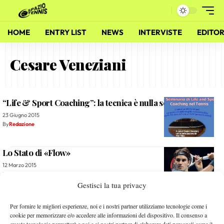
HOME
ENTRY LIST
NEWS
INTERVISTE
EDITOR
Cesare Veneziani
“Life & Sport Coaching”: la tecnica è nulla senza la mente
23 Giugno 2015
By
Redazione
Lo Stato di «Flow»
12 Marzo 2015
By
Redazione
Gestisci la tua privacy
Spazio Tennis: La Replica (Puntata 104)
Per fornire le migliori esperienze, noi e i nostri partner utilizziamo tecnologie come i
cookie per memorizzare e/o accedere alle informazioni del dispositivo. Il consenso a
28 Febbraio 2012