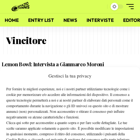
HOME
ENTRY LIST
NEWS
INTERVISTE
EDITOR
Vincitore
Lemon Bowl: Intervista a Gianmarco Moroni
6 Gennaio 2012
Gestisci la tua privacy
By
Alessandro Nizegorodcew
Per fornire le migliori esperienze, noi e i nostri partner utilizziamo tecnologie come i
Aus Open: I Pronostici Definitivi
cookie per memorizzare e/o accedere alle informazioni del dispositivo. Il consenso a
queste tecnologie permetterà a noi e ai nostri partner di elaborare dati personali come il
17 Gennaio 2011
comportamento durante la navigazione o gli ID univoci su questo sito e di mostrare
By
Redazione
annunci (non) personalizzati. Non acconsentire o ritirare il consenso può influire
negativamente su alcune caratteristiche e funzioni.
Clicca qui sotto per acconsentire a quanto sopra o per fare scelte dettagliate. Le tue
scelte saranno applicate solamente a questo sito. È possibile modificare le impostazioni
in qualsiasi momento, compreso il ritiro del consenso, utilizzando i pulsanti della
Facebook
Cookie Policy o cliccando sul pulsante di gestione del consenso nella parte inferiore