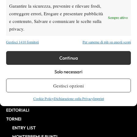
Garantire la sicurezza, prevenire e rilevare frodi,
VIBES MEDIA SRL
Editore:
, P.iva 14250480960
correggere errori, Erogare e presentare pubblicità
Direttore Responsabile: Alessandro Nizegorodcew
Sempre attivo
e contenuto, Salvare e comunicare le scelte sulla
HOME
privacy.
ENTRY LIST
NEWS
Gestisci 1410 fornitori
Per saperne di più su questi scopi
WTA
ATP
Continua
CHALLENGER
Solo necessari
ITF
BILLIE JEAN KING CUP
Gestisci opzioni
ATP FINALS
Cookie Policy
Dichiarazione sulla Privacy
Imprint
INTERVISTE
EDITORIALI
TORNEI
ENTRY LIST
MONTEPREMI E PUNTI