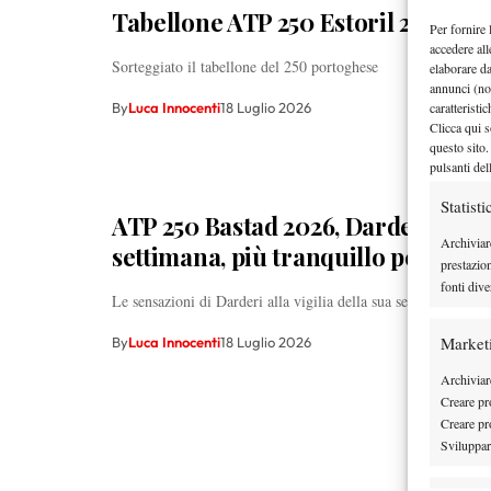
Tabellone ATP 250 Estoril 2026: tu
Per fornire 
accedere all
Sorteggiato il tabellone del 250 portoghese
elaborare d
annunci (no
caratteristi
By
Luca Innocenti
18 Luglio 2026
Clicca qui s
questo sito.
pulsanti del
Statisti
ATP 250 Bastad 2026, Darderi: “Sot
Archiviar
settimana, più tranquillo per la fi
prestazio
fonti dive
Le sensazioni di Darderi alla vigilia della sua seconda finale
Market
By
Luca Innocenti
18 Luglio 2026
Archiviare
Creare pro
Creare pro
Sviluppare