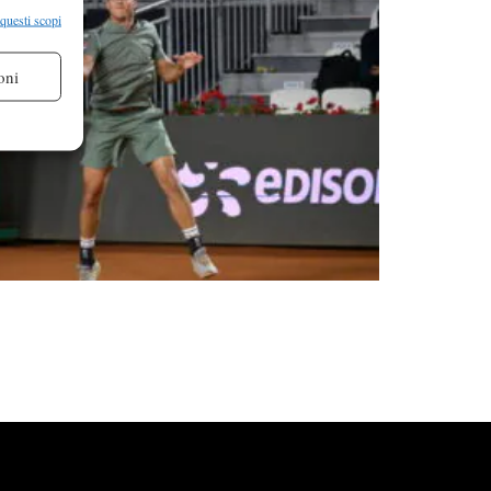
re attivo
 questi scopi
oni
re attivo