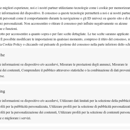
tti gli accoppiamenti, Darderi per difendere 
le migliori esperienze, noi e i nostri partner utilizziamo tecnologie come i cookie per memorizzar
e informazioni del dispositivo. Il consenso a queste tecnologie permetterà a noi e ai nostri partne
ati personali come il comportamento durante la navigazione o gli ID univoci su questo sito e di 
n) personalizzati. Non acconsentire o ritirare il consenso può influire negativamente su alcune
che e funzioni.
otto per acconsentire a quanto sopra o per fare scelte dettagliate. Le tue scelte saranno applicate
 È possibile modificare le impostazioni in qualsiasi momento, compreso il ritiro del consenso, ut
la Cookie Policy o cliccando sul pulsante di gestione del consenso nella parte inferiore dello sc
che
to pressione tutta
e informazioni su dispositivo e/o accedervi, Misurare le prestazioni degli annunci, Misurare le
nale”
ni dei contenuti, Comprendere il pubblico attraverso statistiche o la combinazione di dati proveni
rse.
 consecutiva a Bastad
ing
 informazioni su dispositivo e/o accedervi, Utilizzare dati limitati per la selezione della pubblici
fili per la pubblicità personalizzata, Utilizzare profili per la selezione di pubblicità personalizzat
fili per la personalizzazione dei contenuti, Utilizzare profili per la selezione di contenuti persona
 e migliorare i servizi.