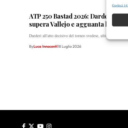
Funzion
Gestisci 141
Abbinare e
ATP 250 Bastad 2026: Darderi a un
Identifica
supera Vallejo e agguanta la final
Garanti
Darderi all'atto decisivo del torneo svedese, ultimo passo pe
Erogare
By
Luca Innocenti
18 Luglio 2026
scelte 