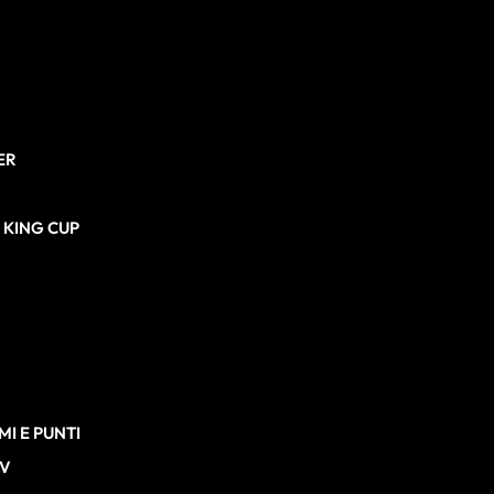
ER
N KING CUP
I E PUNTI
TV