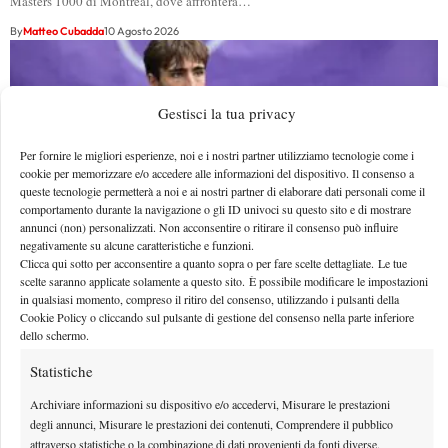
Masters 1000 di Montreal, dove affronterà…
By
Matteo Cubadda
10 Agosto 2026
Gestisci la tua privacy
Per fornire le migliori esperienze, noi e i nostri partner utilizziamo tecnologie come i
cookie per memorizzare e/o accedere alle informazioni del dispositivo. Il consenso a
queste tecnologie permetterà a noi e ai nostri partner di elaborare dati personali come il
comportamento durante la navigazione o gli ID univoci su questo sito e di mostrare
annunci (non) personalizzati. Non acconsentire o ritirare il consenso può influire
negativamente su alcune caratteristiche e funzioni.
Clicca qui sotto per acconsentire a quanto sopra o per fare scelte dettagliate. Le tue
scelte saranno applicate solamente a questo sito. È possibile modificare le impostazioni
in qualsiasi momento, compreso il ritiro del consenso, utilizzando i pulsanti della
Montreal, Merida supera Griekspoor e vola ai
Cookie Policy o cliccando sul pulsante di gestione del consenso nella parte inferiore
dello schermo.
quarti: l’ascesa dello spagnolo continua
Statistiche
Dopo aver superato Michelsen, Daniel Merida domina anche Tallon
Griekspoor con un netto 6-3 6-1 e vola ai quarti del…
Archiviare informazioni su dispositivo e/o accedervi, Misurare le prestazioni
degli annunci, Misurare le prestazioni dei contenuti, Comprendere il pubblico
By
Matteo Cubadda
10 Agosto 2026
attraverso statistiche o la combinazione di dati provenienti da fonti diverse.