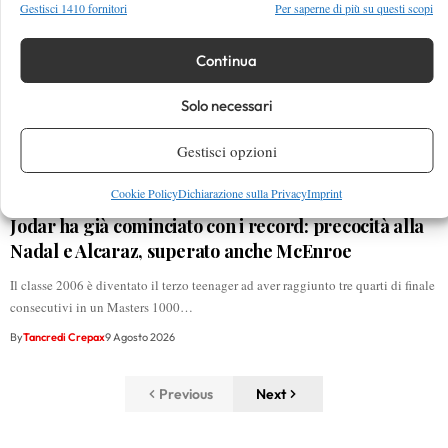
Gestisci 1410 fornitori
Per saperne di più su questi scopi
Continua
Solo necessari
Gestisci opzioni
Cookie Policy
Dichiarazione sulla Privacy
Imprint
Jodar ha già cominciato con i record: precocità alla
Nadal e Alcaraz, superato anche McEnroe
Il classe 2006 è diventato il terzo teenager ad aver raggiunto tre quarti di finale
consecutivi in un Masters 1000…
By
Tancredi Crepax
9 Agosto 2026
Previous
Next