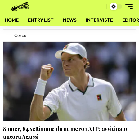
HOME
ENTRY LIST
NEWS
INTERVISTE
EDITOR
Sinner, 84 settimane da numero 1 ATP: avvicinato
ancora Agassi