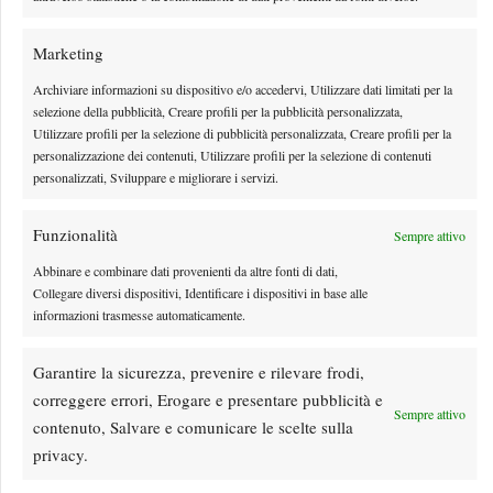
Marketing
Archiviare informazioni su dispositivo e/o accedervi, Utilizzare dati limitati per la
selezione della pubblicità, Creare profili per la pubblicità personalizzata,
Utilizzare profili per la selezione di pubblicità personalizzata, Creare profili per la
personalizzazione dei contenuti, Utilizzare profili per la selezione di contenuti
personalizzati, Sviluppare e migliorare i servizi.
Funzionalità
Sempre attivo
Abbinare e combinare dati provenienti da altre fonti di dati,
Collegare diversi dispositivi, Identificare i dispositivi in base alle
Masters 1000 Montreal 2026: Fonseca sbatte su
informazioni trasmesse automaticamente.
Shelton, avanza il campione in carica
Il talento brasiliano si arrende al vincitore dell'edizione 2025 dell'Open del
Garantire la sicurezza, prevenire e rilevare frodi,
Canada e si ferma agli ottavi di finale
correggere errori, Erogare e presentare pubblicità e
Sempre attivo
By
Tommaso de Laurentiis
10 Agosto 2026
contenuto, Salvare e comunicare le scelte sulla
privacy.