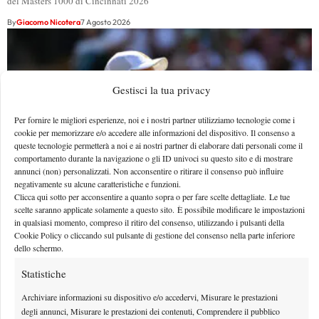
del Masters 1000 di Cincinnati 2026
By
Giacomo Nicotera
7 Agosto 2026
Gestisci la tua privacy
Per fornire le migliori esperienze, noi e i nostri partner utilizziamo tecnologie come i
cookie per memorizzare e/o accedere alle informazioni del dispositivo. Il consenso a
queste tecnologie permetterà a noi e ai nostri partner di elaborare dati personali come il
comportamento durante la navigazione o gli ID univoci su questo sito e di mostrare
annunci (non) personalizzati. Non acconsentire o ritirare il consenso può influire
negativamente su alcune caratteristiche e funzioni.
Clicca qui sotto per acconsentire a quanto sopra o per fare scelte dettagliate. Le tue
scelte saranno applicate solamente a questo sito. È possibile modificare le impostazioni
in qualsiasi momento, compreso il ritiro del consenso, utilizzando i pulsanti della
Masters 1000 Cincinnati 2026: a che ora e dove
Cookie Policy o cliccando sul pulsante di gestione del consenso nella parte inferiore
vedere il sorteggio del tabellone
dello schermo.
Quando e dove vedere il sorteggio del main draw per il Masters 1000 di
Statistiche
Cincinnati 2026
Archiviare informazioni su dispositivo e/o accedervi, Misurare le prestazioni
By
Giacomo Nicotera
7 Agosto 2026
degli annunci, Misurare le prestazioni dei contenuti, Comprendere il pubblico