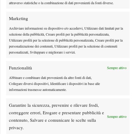
attraverso statistiche o la combinazione di dati provenienti da fonti diverse.
Marketing
Archiviare informazioni su dispositivo e/o accedervi, Utilizzare dati limitati per la
selezione della pubblicità, Creare profili per la pubblicità personalizzata,
Utilizzare profili per la selezione di pubblicità personalizzata, Creare profili per la
personalizzazione dei contenuti, Utilizzare profili per la selezione di contenuti
personalizzati, Sviluppare e migliorare i servizi.
Funzionalità
Sempre attivo
Abbinare e combinare dati provenienti da altre fonti di dati,
Rusedski sul futuro di Alcaraz: “Non giocherà lo US
Collegare diversi dispositivi, Identificare i dispositivi in base alle
Open, forse non lo vedremo più nel 2026”
informazioni trasmesse automaticamente.
Le parole di Greg Rusedski sull'infortunio e il futuro di Carlos Alcaraz, appena
Garantire la sicurezza, prevenire e rilevare frodi,
cancellatosi anche dal '1000' di Cincinnati
correggere errori, Erogare e presentare pubblicità e
By
Giacomo Nicotera
7 Agosto 2026
Sempre attivo
contenuto, Salvare e comunicare le scelte sulla
privacy.