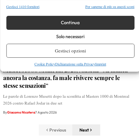
Gestisci 1410 fornitori
Per saperne di più su questi scopi
Continua
Solo necessari
Gestisci opzioni
Cookie Policy
Dichiarazione sulla Privacy
Imprint
Masters 1000 Montreal 2026, Musetti: “Mi manca
ancora la costanza, fa male rivivere sempre le
stesse sensazioni”
Le parole di Lorenzo Musetti dopo la sconfitta al Masters 1000 di Montreal
2026 contro Rafael Jodar in due set
By
Giacomo Nicotera
7 Agosto 2026
Previous
Next