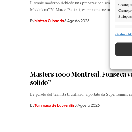
Il tennis moderno richiede una preparazione sempre più specif
Creare pro
MaddalenaTV, Marco Panichi, ex preparatore atletico…
Creare pro
Sviluppare
By
Matteo Cubadda
8 Agosto 2026
Funzion
Gestisci 141
Abbinare e
Identifica
Garanti
Erogare
Masters 1000 Montreal, Fonseca ve
scelte 
solido”
Le parole del tennista brasiliano, riportate da SuperTennis, in
By
Tommaso de Laurentiis
8 Agosto 2026