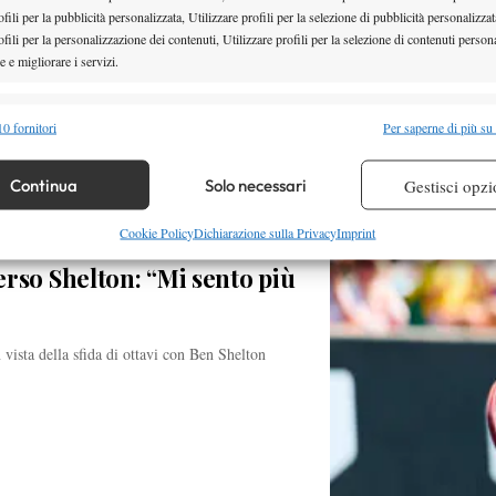
ica e itinerante. Ai microfoni di
fili per la pubblicità personalizzata, Utilizzare profili per la selezione di pubblicità personalizzat
fili per la personalizzazione dei contenuti, Utilizzare profili per la selezione di contenuti persona
 e migliorare i servizi.
alità
Semp
0 fornitori
Per saperne di più su
 combinare dati provenienti da altre fonti di dati, Collegare diversi dispositivi,
re i dispositivi in base alle informazioni trasmesse automaticamente.
Continua
Solo necessari
Gestisci opzi
re la sicurezza, prevenire e rilevare frodi, correggere errori,
Cookie Policy
Dichiarazione sulla Privacy
Imprint
 e presentare pubblicità e contenuto, Salvare e comunicare le
Semp
rso Shelton: “Mi sento più
sulla privacy.
 vista della sfida di ottavi con Ben Shelton