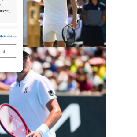
a,
lizzati,
re attivo
 questi scopi
oni
re attivo