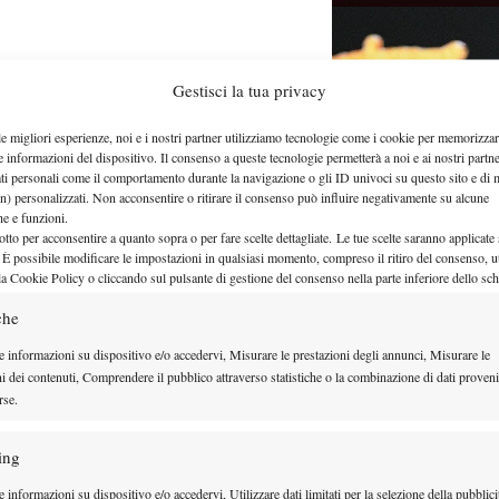
Gestisci la tua privacy
 01 Pro Hall of Fame 2026
le migliori esperienze, noi e i nostri partner utilizziamo tecnologie come i cookie per memorizzar
e informazioni del dispositivo. Il consenso a queste tecnologie permetterà a noi e ai nostri partne
 Roger Federer e al suo ingresso nella Hall
ati personali come il comportamento durante la navigazione o gli ID univoci su questo sito e di 
n) personalizzati. Non acconsentire o ritirare il consenso può influire negativamente su alcune
che e funzioni.
otto per acconsentire a quanto sopra o per fare scelte dettagliate. Le tue scelte saranno applicate
 È possibile modificare le impostazioni in qualsiasi momento, compreso il ritiro del consenso, ut
la Cookie Policy o cliccando sul pulsante di gestione del consenso nella parte inferiore dello sc
che
e informazioni su dispositivo e/o accedervi, Misurare le prestazioni degli annunci, Misurare le
ni dei contenuti, Comprendere il pubblico attraverso statistiche o la combinazione di dati proveni
rse.
? Due ragazzi
ing
nis”
 informazioni su dispositivo e/o accedervi, Utilizzare dati limitati per la selezione della pubblici