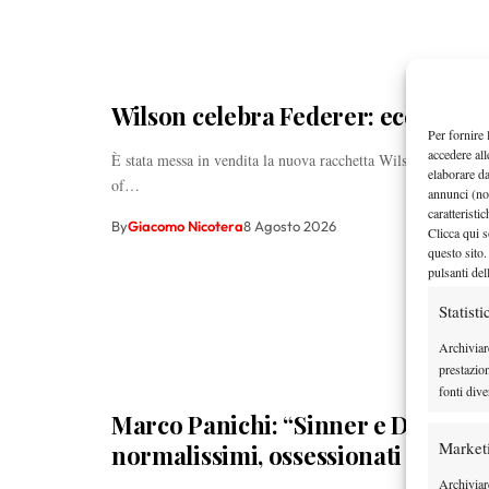
Wilson celebra Federer: ecco la RF
Per fornire 
accedere all
È stata messa in vendita la nuova racchetta Wilson dedicata a
elaborare d
of…
annunci (no
caratteristi
By
Giacomo Nicotera
8 Agosto 2026
Clicca qui s
questo sito.
pulsanti del
Statisti
Archiviar
prestazio
fonti dive
Marco Panichi: “Sinner e Djokovic
Market
normalissimi, ossessionati dal ten
Archiviare