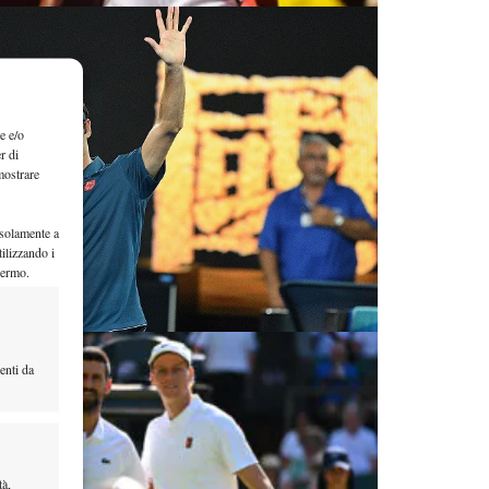
e e/o
r di
mostrare
 solamente a
ilizzando i
hermo.
enti da
tà,