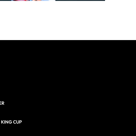
ER
N KING CUP