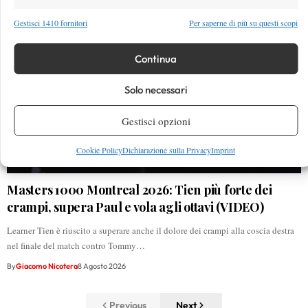
Gestisci 1410 fornitori
Per saperne di più su questi scopi
Continua
Solo necessari
Gestisci opzioni
Cookie Policy
Dichiarazione sulla Privacy
Imprint
Masters 1000 Montreal 2026: Tien più forte dei
crampi, supera Paul e vola agli ottavi (VIDEO)
Learner Tien è riuscito a superare anche il dolore dei crampi alla coscia destra
nel finale del match contro Tommy…
By
Giacomo Nicotera
8 Agosto 2026
Previous
Next