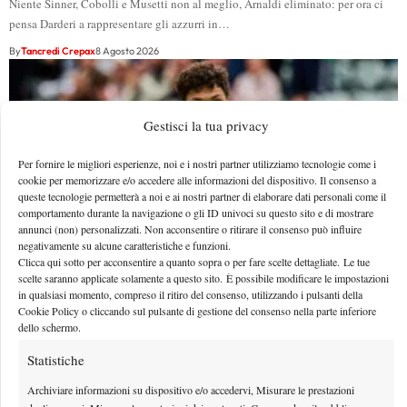
Niente Sinner, Cobolli e Musetti non al meglio, Arnaldi eliminato: per ora ci
pensa Darderi a rappresentare gli azzurri in…
By
Tancredi Crepax
8 Agosto 2026
Gestisci la tua privacy
Per fornire le migliori esperienze, noi e i nostri partner utilizziamo tecnologie come i
cookie per memorizzare e/o accedere alle informazioni del dispositivo. Il consenso a
queste tecnologie permetterà a noi e ai nostri partner di elaborare dati personali come il
comportamento durante la navigazione o gli ID univoci su questo sito e di mostrare
annunci (non) personalizzati. Non acconsentire o ritirare il consenso può influire
negativamente su alcune caratteristiche e funzioni.
Clicca qui sotto per acconsentire a quanto sopra o per fare scelte dettagliate. Le tue
scelte saranno applicate solamente a questo sito. È possibile modificare le impostazioni
in qualsiasi momento, compreso il ritiro del consenso, utilizzando i pulsanti della
Masters 1000 Montreal 2026: programma, orario e
Cookie Policy o cliccando sul pulsante di gestione del consenso nella parte inferiore
dello schermo.
ordine di gioco domenica 9 agosto. Fonseca-Shelton
sul centrale e Darderi in doppio
Statistiche
Vista l'assenza di favoriti, è il momento di vedere chi saprà cogliere
Archiviare informazioni su dispositivo e/o accedervi, Misurare le prestazioni