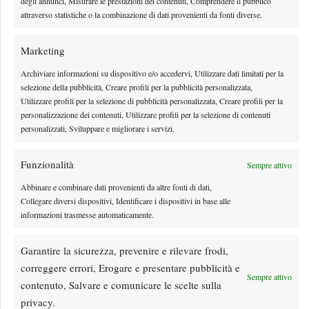
degli annunci, Misurare le prestazioni dei contenuti, Comprendere il pubblico
l'occasione: il big match di giornata è Fonseca-Shelton
attraverso statistiche o la combinazione di dati provenienti da fonti diverse.
By
Tancredi Crepax
8 Agosto 2026
Marketing
Archiviare informazioni su dispositivo e/o accedervi, Utilizzare dati limitati per la
selezione della pubblicità, Creare profili per la pubblicità personalizzata,
Utilizzare profili per la selezione di pubblicità personalizzata, Creare profili per la
personalizzazione dei contenuti, Utilizzare profili per la selezione di contenuti
personalizzati, Sviluppare e migliorare i servizi.
Funzionalità
Sempre attivo
Abbinare e combinare dati provenienti da altre fonti di dati,
Collegare diversi dispositivi, Identificare i dispositivi in base alle
informazioni trasmesse automaticamente.
Nadal si stringe a Messi: il messaggio del campione
spagnolo dopo la morte di Jorge
Garantire la sicurezza, prevenire e rilevare frodi,
La scomparsa di Jorge Messi ha scosso profondamente Lionel Messi e il mondo
correggere errori, Erogare e presentare pubblicità e
Sempre attivo
dello sport. Tra i tanti messaggi di…
contenuto, Salvare e comunicare le scelte sulla
By
Matteo Cubadda
8 Agosto 2026
privacy.