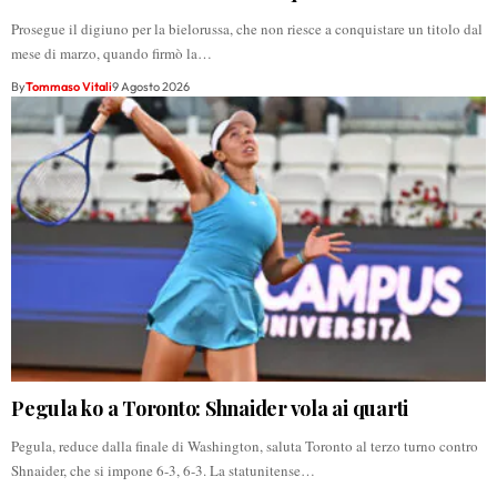
Prosegue il digiuno per la bielorussa, che non riesce a conquistare un titolo dal
mese di marzo, quando firmò la…
By
Tommaso Vitali
9 Agosto 2026
Pegula ko a Toronto: Shnaider vola ai quarti
Pegula, reduce dalla finale di Washington, saluta Toronto al terzo turno contro
Shnaider, che si impone 6-3, 6-3. La statunitense…