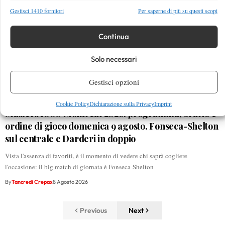
Gestisci 1410 fornitori
Per saperne di più su questi scopi
Continua
Solo necessari
Gestisci opzioni
Cookie Policy
Dichiarazione sulla Privacy
Imprint
Masters 1000 Montreal 2026: programma, orario e
ordine di gioco domenica 9 agosto. Fonseca-Shelton
sul centrale e Darderi in doppio
Vista l'assenza di favoriti, è il momento di vedere chi saprà cogliere
l'occasione: il big match di giornata è Fonseca-Shelton
By
Tancredi Crepax
8 Agosto 2026
Previous
Next