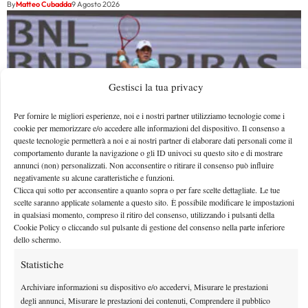
By
Matteo Cubadda
9 Agosto 2026
Gestisci la tua privacy
Per fornire le migliori esperienze, noi e i nostri partner utilizziamo tecnologie come i
cookie per memorizzare e/o accedere alle informazioni del dispositivo. Il consenso a
queste tecnologie permetterà a noi e ai nostri partner di elaborare dati personali come il
comportamento durante la navigazione o gli ID univoci su questo sito e di mostrare
annunci (non) personalizzati. Non acconsentire o ritirare il consenso può influire
negativamente su alcune caratteristiche e funzioni.
Clicca qui sotto per acconsentire a quanto sopra o per fare scelte dettagliate. Le tue
Pioggia a Montreal: Nakashima-Rinderknech
scelte saranno applicate solamente a questo sito. È possibile modificare le impostazioni
in qualsiasi momento, compreso il ritiro del consenso, utilizzando i pulsanti della
interrotta, slittano anche Jodar-Lehecka e Fils-
Cookie Policy o cliccando sul pulsante di gestione del consenso nella parte inferiore
Norrie
dello schermo.
Pioggia a Montreal: il match tra Brandon Nakashima e Arthur Rinderknech,
Statistiche
valido per il terzo turno del Masters 1000 canadese,…
Archiviare informazioni su dispositivo e/o accedervi, Misurare le prestazioni
By
Matteo Cubadda
9 Agosto 2026
degli annunci, Misurare le prestazioni dei contenuti, Comprendere il pubblico