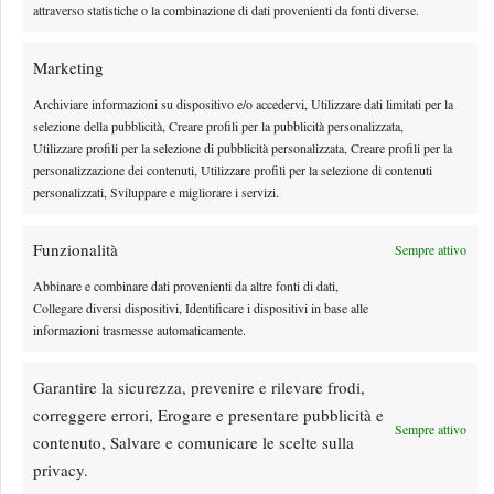
attraverso statistiche o la combinazione di dati provenienti da fonti diverse.
Marketing
Archiviare informazioni su dispositivo e/o accedervi, Utilizzare dati limitati per la
selezione della pubblicità, Creare profili per la pubblicità personalizzata,
Utilizzare profili per la selezione di pubblicità personalizzata, Creare profili per la
personalizzazione dei contenuti, Utilizzare profili per la selezione di contenuti
personalizzati, Sviluppare e migliorare i servizi.
Funzionalità
Sempre attivo
Abbinare e combinare dati provenienti da altre fonti di dati,
Masters 1000 Montreal 2026: Darderi ottiene il
Collegare diversi dispositivi, Identificare i dispositivi in base alle
secondo quarto di finale 1000 consecutivo
informazioni trasmesse automaticamente.
Niente Sinner, Cobolli e Musetti non al meglio, Arnaldi eliminato: per ora ci
Garantire la sicurezza, prevenire e rilevare frodi,
pensa Darderi a rappresentare gli azzurri in…
correggere errori, Erogare e presentare pubblicità e
By
Tancredi Crepax
8 Agosto 2026
Sempre attivo
contenuto, Salvare e comunicare le scelte sulla
privacy.