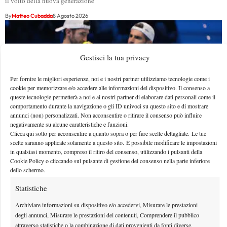
il volto della nuova generazione
By
Matteo Cubadda
8 Agosto 2026
Gestisci la tua privacy
Per fornire le migliori esperienze, noi e i nostri partner utilizziamo tecnologie come i
cookie per memorizzare e/o accedere alle informazioni del dispositivo. Il consenso a
queste tecnologie permetterà a noi e ai nostri partner di elaborare dati personali come il
comportamento durante la navigazione o gli ID univoci su questo sito e di mostrare
annunci (non) personalizzati. Non acconsentire o ritirare il consenso può influire
negativamente su alcune caratteristiche e funzioni.
Clicca qui sotto per acconsentire a quanto sopra o per fare scelte dettagliate. Le tue
scelte saranno applicate solamente a questo sito. È possibile modificare le impostazioni
in qualsiasi momento, compreso il ritiro del consenso, utilizzando i pulsanti della
Masters 1000 Montreal 2026: Bolelli/Vavassori fuori
Cookie Policy o cliccando sul pulsante di gestione del consenso nella parte inferiore
dello schermo.
al primo turno
Statistiche
Dopo essere stati battuti da favoriti anche a Washington, il duo azzurro dovrà
invertire il trend a Cincinnati (inizio giovedì…
Archiviare informazioni su dispositivo e/o accedervi, Misurare le prestazioni
degli annunci, Misurare le prestazioni dei contenuti, Comprendere il pubblico
By
Tancredi Crepax
7 Agosto 2026
attraverso statistiche o la combinazione di dati provenienti da fonti diverse.