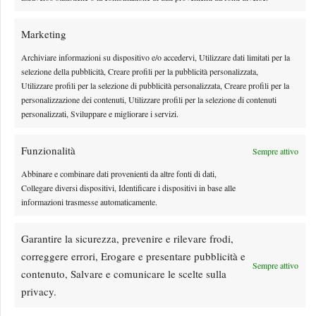
Marketing
Archiviare informazioni su dispositivo e/o accedervi, Utilizzare dati limitati per la
selezione della pubblicità, Creare profili per la pubblicità personalizzata,
Utilizzare profili per la selezione di pubblicità personalizzata, Creare profili per la
personalizzazione dei contenuti, Utilizzare profili per la selezione di contenuti
personalizzati, Sviluppare e migliorare i servizi.
Funzionalità
Sempre attivo
Abbinare e combinare dati provenienti da altre fonti di dati,
Collegare diversi dispositivi, Identificare i dispositivi in base alle
Masters 1000 Cincinnati 2026: forfait di Quinn,
informazioni trasmesse automaticamente.
Sonego entra nel tabellone
Con il forfait di Ethan Quinn, Lorenzo Sonego accede al tabellone principale
Garantire la sicurezza, prevenire e rilevare frodi,
del Masters 1000 di Cincinnati 2026
correggere errori, Erogare e presentare pubblicità e
Sempre attivo
By
Giacomo Nicotera
7 Agosto 2026
contenuto, Salvare e comunicare le scelte sulla
privacy.