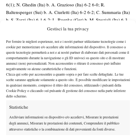
6(1); N. Ghedin (Ita) b. A. Grazioso (Ita) 6-2 6-0; R.
Baltensperger (Sui) b. A. Ciurletti (Ita) 6-2 6-2; C. Summaria (Ita)
b. S. Zorzi (Ita) 6-1 6-2; L. Ruepke (Ger) b. M. Speziali (Ita) 6-3
6-3; F. Ornago (Ita) b. M. Marfia (Ita) 6-4 7-6(2); M. Denbek
Gestisci la tua privacy
(Pol) b. A. Ceppellini (Ita) 6-2 6-4; N. Turchetti (Ita) b. J. Vitari
Per fornire le migliori esperienze, noi e i nostri partner utilizziamo tecnologie come i
(Ita) 6-1 3-6 6-3, L. Rottoli (Ita) b. F. Ferrari (Ita) 6-4 6-4. Da
cookie per memorizzare e/o accedere alle informazioni del dispositivo. Il consenso a
concludere in serata: F. Salviato – A. Guerrieri (Ita), G. Di Nicola
queste tecnologie permetterà a noi e ai nostri partner di elaborare dati personali come il
– M. Mansson (Sve), R. Bertola (Svi) – F.Z. Zgombic (Cro), G.
comportamento durante la navigazione o gli ID univoci su questo sito e di mostrare
annunci (non) personalizzati. Non acconsentire o ritirare il consenso può influire
Ricca (Ita) – L. Frost (Sve).
negativamente su alcune caratteristiche e funzioni.
Clicca qui sotto per acconsentire a quanto sopra o per fare scelte dettagliate. Le tue
scelte saranno applicate solamente a questo sito. È possibile modificare le impostazioni
in qualsiasi momento, compreso il ritiro del consenso, utilizzando i pulsanti della
Cookie Policy o cliccando sul pulsante di gestione del consenso nella parte inferiore
dello schermo.
Statistiche
Archiviare informazioni su dispositivo e/o accedervi, Misurare le prestazioni
degli annunci, Misurare le prestazioni dei contenuti, Comprendere il pubblico
attraverso statistiche o la combinazione di dati provenienti da fonti diverse.