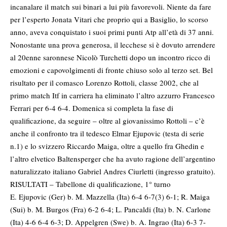
incanalare il match sui binari a lui più favorevoli. Niente da fare
per l’esperto Jonata Vitari che proprio qui a Basiglio, lo scorso
anno, aveva conquistato i suoi primi punti Atp all’età di 37 anni.
Nonostante una prova generosa, il lecchese si è dovuto arrendere
al 20enne saronnese Nicolò Turchetti dopo un incontro ricco di
emozioni e capovolgimenti di fronte chiuso solo al terzo set. Bel
risultato per il comasco Lorenzo Rottoli, classe 2002, che al
primo match Itf in carriera ha eliminato l’altro azzurro Francesco
Ferrari per 6-4 6-4. Domenica si completa la fase di
qualificazione, da seguire – oltre al giovanissimo Rottoli – c’è
anche il confronto tra il tedesco Elmar Ejupovic (testa di serie
n.1) e lo svizzero Riccardo Maiga, oltre a quello fra Ghedin e
l’altro elvetico Baltensperger che ha avuto ragione dell’argentino
naturalizzato italiano Gabriel Andres Ciurletti (ingresso gratuito).
RISULTATI – Tabellone di qualificazione, 1° turno
E. Ejupovic (Ger) b. M. Mazzella (Ita) 6-4 6-7(3) 6-1; R. Maiga
(Sui) b. M. Burgos (Fra) 6-2 6-4; L. Pancaldi (Ita) b. N. Carlone
(Ita) 4-6 6-4 6-3; D. Appelgren (Swe) b. A. Ingrao (Ita) 6-3 7-