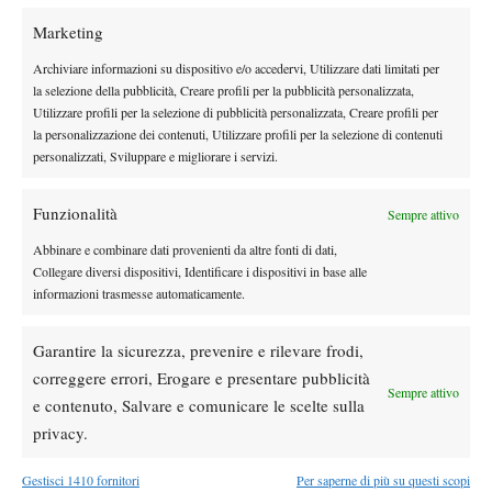
Marketing
Archiviare informazioni su dispositivo e/o accedervi, Utilizzare dati limitati per
la selezione della pubblicità, Creare profili per la pubblicità personalizzata,
Utilizzare profili per la selezione di pubblicità personalizzata, Creare profili per
la personalizzazione dei contenuti, Utilizzare profili per la selezione di contenuti
personalizzati, Sviluppare e migliorare i servizi.
Funzionalità
Sempre attivo
Abbinare e combinare dati provenienti da altre fonti di dati,
Collegare diversi dispositivi, Identificare i dispositivi in base alle
informazioni trasmesse automaticamente.
Garantire la sicurezza, prevenire e rilevare frodi,
TAGGED:
Excel Futures Milano 3
Futures
Itf
correggere errori, Erogare e presentare pubblicità
Sporting Milano 3
Sempre attivo
e contenuto, Salvare e comunicare le scelte sulla
privacy.
Gestisci 1410 fornitori
Per saperne di più su questi scopi