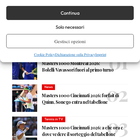
Continua
Nessun commento
Devi essere
connesso
per inviare un commento.
Solo necessari
Gestisci opzioni
DI TENDENZA
Cookie Policy
Dichiarazione sulla Privacy
Imprint
Atp
News
Masters 1000 Montreal 2026:
Bolelli/Vavassori fuori al primo turno
News
Masters 1000 Cincinnati 2026: forfait di
Quinn, Sonego entra nel tabellone
Tennis in TV
Masters 1000 Cincinnati 2026: a che ora e
dove vedere il sorteggio del tabellone