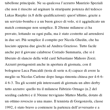
tabellone principale. Ne sa qualcosa l’azzurro Maurizio Speziali
che non è riuscito ad arginare la straripante potenza del tedesco
Lukas Ruepke (n.8 delle qualificazioni): quest’ultimo, grazie a
un servizio-bomba e a un buon gioco di volo, si è aggiudicato un
match comunque non semplice. Il 20enne milanese ci ha
provato, lottando su ogni palla, ma è stato costretto ad arrendersi
in due set. Più semplice il compito per Nicola Ghedin, che ha
lasciato appena due giochi ad Andrea Grazioso. Tutto facile
anche per il giovane calabrese Corrado Summaria, che si è
liberato di slancio della wild card Sebastiano Mahoro Zorzi.
Azzurri protagonisti anche in apertura di giornata, con il
bolognese Luca Pancaldi (testa di serie n.4) capace di avere la
meglio su Nicolas Carlone dopo lunga rimonta chiusa per 4-6 6-
4 6-3. Tra gli scontri più interessanti di giornata un altro derby
tutto azzurro: quello tra il milanese Fabrizio Ornago (n.2 del
seeding cadetto) e il 30enne trevigiano Matteo Marfia, dotato di
un ottimo rovescio a una mano. Il tennista di Gorgonzola, classe
1992, è stato bravo a contenere la partenza dell’avversario e a