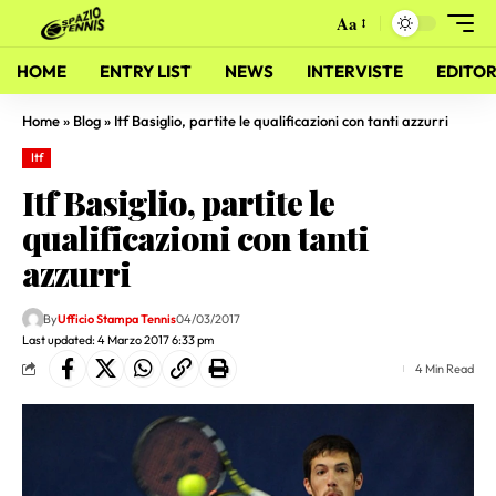
Aa
HOME
ENTRY LIST
NEWS
INTERVISTE
EDITOR
Home
»
Blog
»
Itf Basiglio, partite le qualificazioni con tanti azzurri
Itf
Itf Basiglio, partite le
qualificazioni con tanti
azzurri
By
Ufficio Stampa Tennis
04/03/2017
Last updated: 4 Marzo 2017 6:33 pm
4 Min Read