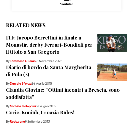
Youtube
RELATED NEWS
ITF: Jacopo Berrettini in finale a
Monastir, derby Ferrari-Bondioli per
il titolo a San Gregorio
By
Tommaso Giuliani
8 Novembre 2025
Diario di bordo da Santa Margherita
di Pula (2)
By
Daniele Sforza
24 Aprile 2015
Claudia Giovine: “Ottimi incontri a Brescia, sono
soddisfatta”
By
Michele Galoppini
3 Giugno 2015
Coric-Koniuh, Croazia Rules!
By
Redazione
9 Settembre 2013