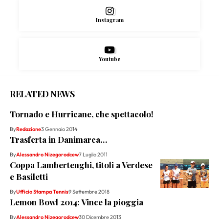
Instagram
Youtube
RELATED NEWS
Tornado e Hurricane, che spettacolo!
By
Redazione
3 Gennaio 2014
Trasferta in Danimarca…
By
Alessandro Nizegorodcew
7 Luglio 2011
Coppa Lambertenghi, titoli a Verdese
e Basiletti
By
Ufficio Stampa Tennis
9 Settembre 2018
Lemon Bowl 2014: Vince la pioggia
By
Alessandro Nizegorodcew
30 Dicembre 2013