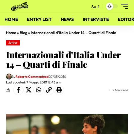
Aa
HOME
ENTRY LIST
NEWS
INTERVISTE
EDITOR
Home
»
Blog
»
Internazionali d’Italia Under 14 – Quarti di Finale
Junior
Internazionali d’Italia Under
14 – Quarti di Finale
By
Roberto Commentucci
07/05/2010
Last updated: 7 Maggio 2010 12:43 am
2 Min Read