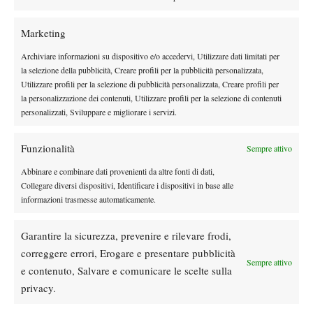
Marketing
Archiviare informazioni su dispositivo e/o accedervi, Utilizzare dati limitati per
la selezione della pubblicità, Creare profili per la pubblicità personalizzata,
Utilizzare profili per la selezione di pubblicità personalizzata, Creare profili per
la personalizzazione dei contenuti, Utilizzare profili per la selezione di contenuti
Nessun commento
personalizzati, Sviluppare e migliorare i servizi.
Devi essere
connesso
per inviare un commento.
Funzionalità
Sempre attivo
Abbinare e combinare dati provenienti da altre fonti di dati,
DI TENDENZA
Collegare diversi dispositivi, Identificare i dispositivi in base alle
News
informazioni trasmesse automaticamente.
Sinner in dubbio per Cincinnati, gli scenari
in vista dello Us Open
Garantire la sicurezza, prevenire e rilevare frodi,
correggere errori, Erogare e presentare pubblicità
Sempre attivo
e contenuto, Salvare e comunicare le scelte sulla
Challenger
News
privacy.
Challenger 75 Todi 2026: nove azzurri in
tabellone, Mecarelli e Ferrari a caccia del