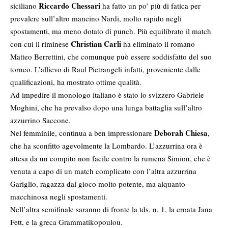
Riccardo Chessari
siciliano
ha fatto un po’ più di fatica per
prevalere sull’altro mancino Nardi, molto rapido negli
spostamenti, ma meno dotato di punch. Più equilibrato il match
Christian Carli
con cui il riminese
ha eliminato il romano
Matteo Berrettini, che comunque può essere soddisfatto del suo
torneo. L’allievo di Raul Pietrangeli infatti, proveniente dalle
qualificazioni, ha mostrato ottime qualità.
Ad impedire il monologo italiano è stato lo svizzero Gabriele
Moghini, che ha prevalso dopo una lunga battaglia sull’altro
azzurrino Saccone.
Deborah Chiesa
Nel femminile, continua a ben impressionare
,
che ha sconfitto agevolmente la Lombardo. L’azzurrina ora è
attesa da un compito non facile contro la rumena Simion, che è
venuta a capo di un match complicato con l’altra azzurrina
Gariglio, ragazza dal gioco molto potente, ma alquanto
macchinosa negli spostamenti.
Nell’altra semifinale saranno di fronte la tds. n. 1, la croata Jana
Fett, e la greca Grammatikopoulou.