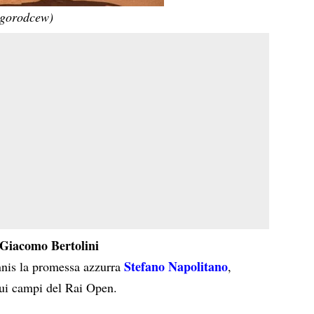
egorodcew)
Giacomo Bertolini
Stefano Napolitano
nnis la promessa azzurra
,
sui campi del Rai Open.