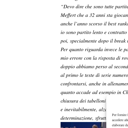
“Devo dire che sono tutte partite
Meffert che a 32 anni sta giocan
anche l’anno scorso il best rank
io sono partito lento e contratto
poi, specialmente dopo il break n
Per quanto riguarda invece le pa
mio errore con la risposta di ro
doppio abbiamo perso al second
al primo le teste di serie nume
confrontarsi, anche in allenamen
quanto accade ad esempio in Cha
chiusura dei tabelloni a 500, so
e inevitabilmente, alzare il tuo l
Per fornire 
determinazione, sfruttabili anche
accedere all
elaborare d