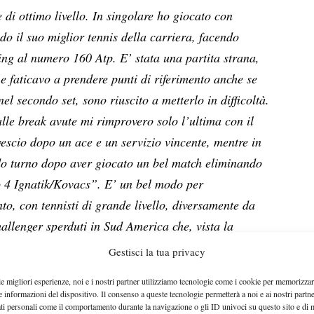
 di ottimo livello. In singolare ho giocato con
do il suo miglior tennis della carriera, facendo
ing al numero 160 Atp. E’ stata una partita strana,
 e faticavo a prendere punti di riferimento anche se
el secondo set, sono riuscito a metterlo in difficoltà.
lle break avute mi rimprovero solo l’ultima con il
vescio dopo un ace e un servizio vincente, mentre in
o turno dopo aver giocato un bel match eliminando
ro 4 Ignatik/Kovacs”. E’ un bel modo per
to, con tennisti di grande livello, diversamente da
llenger sperduti in Sud America che, vista la
migliano molto di più a tornei Futures. Dovendo poi,
Gestisci la tua privacy
ivello di gioco, salgono le motivazioni e la
le migliori esperienze, noi e i nostri partner utilizziamo tecnologie come i cookie per memorizzar
 nei circuiti Futures e Junior.”
e informazioni del dispositivo. Il consenso a queste tecnologie permetterà a noi e ai nostri partne
ati personali come il comportamento durante la navigazione o gli ID univoci su questo sito e di 
Come giudichi il tuo livello, anche