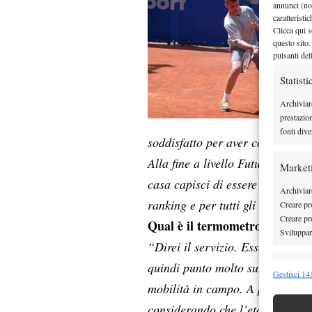
annunci (no
caratteristi
Clicca qui s
questo sito.
pulsanti del
Statisti
Archiviar
prestazio
fonti dive
soddisfatto per aver comunque tr
Alla fine a livello Future molto
Market
casa capisci di essere arrivato 
Archiviare
ranking e per tutti gli altri aspet
Creare pro
Creare pro
Qual è il termometro del tuo 
Sviluppare
“Direi il servizio. Essendo 1.9
quindi punto molto su quello, an
Funzion
Gestisci 141
mobilità in campo. A proposito d
Abbinare e
Identifica
considerando che l’età media dei