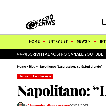
HOME
ENTRY LIST
NEWS
INT
ISCRIVITI AL NOSTRO CANALE YOUTUBE
News
Home
»
Blog
»
Napolitano: “La pressione su Quinzi ci aiuta”
Junior
Le Interviste
Napolitano: “L
By
Alessandro Nizegorodcew
07/05/2013