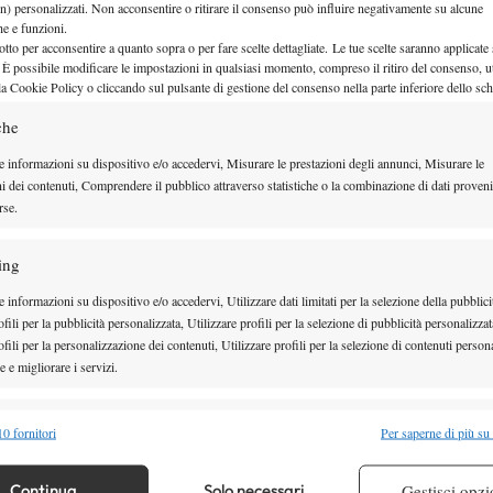
n) personalizzati. Non acconsentire o ritirare il consenso può influire negativamente su alcune
dopo il match con Schoorel a
che e funzioni.
otto per acconsentire a quanto sopra o per fare scelte dettagliate. Le tue scelte saranno applicate
Vercelli?
 È possibile modificare le impostazioni in qualsiasi momento, compreso il ritiro del consenso, ut
la Cookie Policy o cliccando sul pulsante di gestione del consenso nella parte inferiore dello sc
“Schoorel mi ha messo in difficoltà
anche perchè lui, essenso un ex top 100,
che
fa viaggiare la palla in maniera
e informazioni su dispositivo e/o accedervi, Misurare le prestazioni degli annunci, Misurare le
ni dei contenuti, Comprendere il pubblico attraverso statistiche o la combinazione di dati proveni
diversa, e si vede, anche se sono
rse.
ovato i giusti meccanismi per arrivare al tie break.
 dipende anche da questi match: quando li porti a
ing
a una svolta che poi serve ovviamente anche per il
 informazioni su dispositivo e/o accedervi, Utilizzare dati limitati per la selezione della pubblici
ti.”
fili per la pubblicità personalizzata, Utilizzare profili per la selezione di pubblicità personalizzat
fili per la personalizzazione dei contenuti, Utilizzare profili per la selezione di contenuti persona
gioco?
 e migliorare i servizi.
5 non posso certamente scambiare più di tanto e
che se sto lavorando molto sull’elasticità e la
alità
Semp
0 fornitori
Per saperne di più su
i questo devo dire che noto già dei miglioramenti e
 combinare dati provenienti da altre fonti di dati, Collegare diversi dispositivi,
re i dispositivi in base alle informazioni trasmesse automaticamente.
 top 100 è 27 anni e che i giovani emergenti in
Continua
Solo necessari
Gestisci opzi