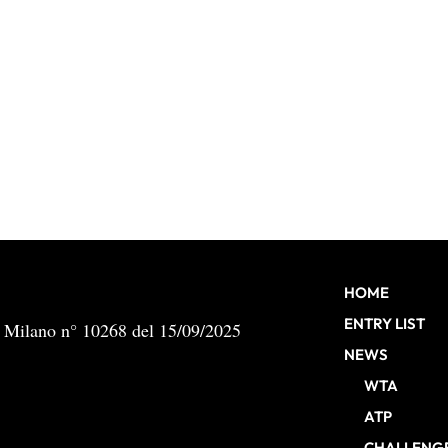
HOME
ENTRY LIST
b Milano n° 10268 del 15/09/2025
NEWS
WTA
ATP
CHALLENG