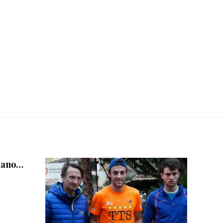
liano…