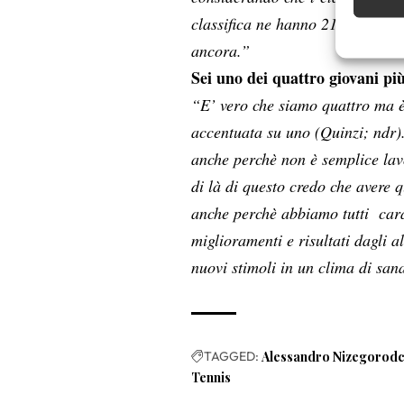
classifica ne hanno 21 circa, pe
Garanti
ancora.”
Erogare
Sei uno dei quattro giovani più
scelte 
“E’ vero che siamo quattro ma è
accentuata su uno (Quinzi; ndr)
anche perchè non è semplice lavo
di là di questo credo che avere q
anche perchè abbiamo tutti caratt
miglioramenti e risultati dagli a
nuovi stimoli in un clima di san
TAGGED:
Alessandro Nizegorod
Tennis