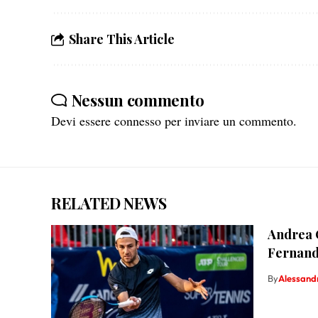
Share This Article
Nessun commento
Devi essere
connesso
per inviare un commento.
RELATED NEWS
Andrea C
Fernand
By
Alessand