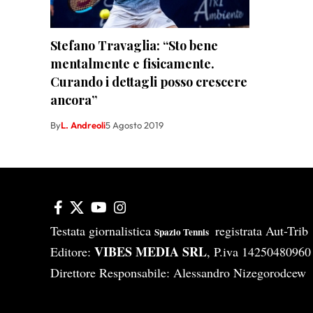
Stefano Travaglia: “Sto bene
mentalmente e fisicamente.
Curando i dettagli posso crescere
ancora”
By
L. Andreoli
5 Agosto 2019
Testata giornalistica
registrata Aut-Tri
Spazio Tennis
VIBES MEDIA SRL
Editore:
, P.iva 14250480960
Direttore Responsabile: Alessandro Nizegorodcew