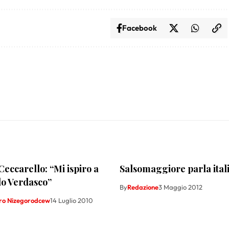
Facebook
eccarello: “Mi ispiro a
Salsomaggiore parla ita
o Verdasco”
By
Redazione
3 Maggio 2012
ro Nizegorodcew
14 Luglio 2010