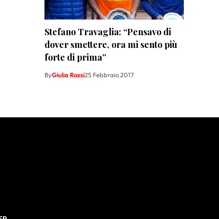
Stefano Travaglia: “Pensavo di
dover smettere, ora mi sento più
forte di prima”
By
Giulia Rossi
25 Febbraio 2017
ER