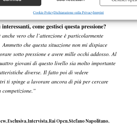
nso di avere ancora diversi anni per miglirarmi
re la sicurezza, prevenire e rilevare frodi, correggere errori,
Cookie Policy
Dichiarazione sulla Privacy
Imprint
 e presentare pubblicità e contenuto, Salvare e comunicare le
Semp
 interessanti, come gestisci questa pressione?
sulla privacy.
 anche vero che l’attenzione è particolarmente
. Ammetto che questa situazione non mi dispiace
rare sotto pressione e avere mille occhi addosso. Al
uattro giovani di questo livello sia molto importante
eristiche diverse. Il fatto poi di vedere
ltri ti spinge a lavorare ancora di più per cercare
a competizione.”
cew
Esclusiva
Intervista
Rai Open
Stefano Napolitano