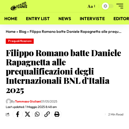
Aa
HOME
ENTRY LIST
NEWS
INTERVISTE
EDITOR
Home
»
Blog
»
Filippo Romano batte Daniele Rapagnetta alle prequalificazioni degli Internazionali BNL d’Italia 2025
Prequalificazioni
Filippo Romano batte Daniele
Rapagnetta alle
prequalificazioni degli
Internazionali BNL d’Italia
2025
By
Tommaso Giuliani
01/05/2025
Last updated: 1 Maggio 2025 8:48 am
2 Min Read