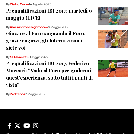
By
Pietro Corso
14 Agosto 2025
Prequalificazioni IBI 2017: martedì 9
maggio (LIVE)
By
Alessandro Nizegorodcew
9 Maggio 2017
Giocare al Foro sognando il Foro:
grazie ragazzi, gli Internazionali
siete voi
By
M. Mosciatti
5 Maggio 2022
Prequalificazioni IBI 2017, Federico
Maccari: “Vado al Foro per godermi
quest’esperienza, sotto tutti i punti di
vista”
By
Redazione
2 Maggio 2017