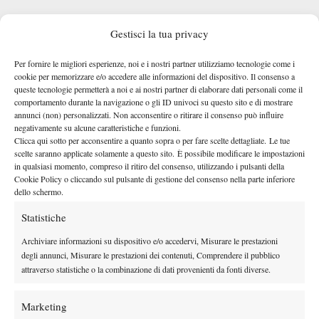
Gestisci la tua privacy
Per fornire le migliori esperienze, noi e i nostri partner utilizziamo tecnologie come i
cookie per memorizzare e/o accedere alle informazioni del dispositivo. Il consenso a
queste tecnologie permetterà a noi e ai nostri partner di elaborare dati personali come il
comportamento durante la navigazione o gli ID univoci su questo sito e di mostrare
annunci (non) personalizzati. Non acconsentire o ritirare il consenso può influire
negativamente su alcune caratteristiche e funzioni.
Clicca qui sotto per acconsentire a quanto sopra o per fare scelte dettagliate. Le tue
scelte saranno applicate solamente a questo sito. È possibile modificare le impostazioni
TAGGED:
Filippo Romano
Internazionali BNL d'Italia 2025
in qualsiasi momento, compreso il ritiro del consenso, utilizzando i pulsanti della
Cookie Policy o cliccando sul pulsante di gestione del consenso nella parte inferiore
dello schermo.
Statistiche
Archiviare informazioni su dispositivo e/o accedervi, Misurare le prestazioni
degli annunci, Misurare le prestazioni dei contenuti, Comprendere il pubblico
DI TENDENZA
attraverso statistiche o la combinazione di dati provenienti da fonti diverse.
News
Wta
Marketing
WTA 1000 Toronto 2026, Alexandrova