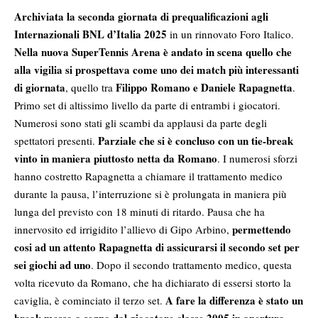
Archiviata la seconda giornata di prequalificazioni agli
Internazionali BNL d’Italia 2025
in un rinnovato Foro Italico.
Nella nuova SuperTennis Arena è andato in scena quello che
alla vigilia si prospettava come uno dei match più interessanti
di giornata
Filippo Romano e Daniele Rapagnetta
, quello tra
.
Primo set di altissimo livello da parte di entrambi i giocatori.
Numerosi sono stati gli scambi da applausi da parte degli
Parziale che si è concluso con un tie-break
spettatori presenti.
vinto in maniera piuttosto netta da Romano
. I numerosi sforzi
hanno costretto Rapagnetta a chiamare il trattamento medico
durante la pausa, l’interruzione si è prolungata in maniera più
lunga del previsto con 18 minuti di ritardo. Pausa che ha
permettendo
innervosito ed irrigidito l’allievo di Gipo Arbino,
cosi ad un attento Rapagnetta di assicurarsi il secondo set per
sei giochi ad uno
. Dopo il secondo trattamento medico, questa
volta ricevuto da Romano, che ha dichiarato di essersi storto la
A fare la differenza è stato un
caviglia, è cominciato il terzo set.
break messo a segno dal giocatore classe 2005 in apertura
,