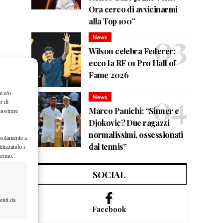
Ora cerco di avvicinarmi
alla Top 100”
News
Wilson celebra Federer:
ecco la RF 01 Pro Hall of
Fame 2026
e e/o
News
r di
Marco Panichi: “Sinner e
mostrare
Djokovic? Due ragazzi
normalissimi, ossessionati
 solamente a
dal tennis”
ilizzando i
hermo.
SOCIAL
enti da
Facebook