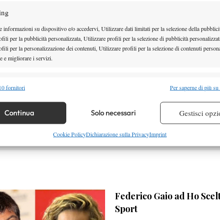
ing
 informazioni su dispositivo e/o accedervi, Utilizzare dati limitati per la selezione della pubblici
fili per la pubblicità personalizzata, Utilizzare profili per la selezione di pubblicità personalizzat
fili per la personalizzazione dei contenuti, Utilizzare profili per la selezione di contenuti persona
 e migliorare i servizi.
Facebook
alità
Semp
0 fornitori
Per saperne di più su
 combinare dati provenienti da altre fonti di dati, Collegare diversi dispositivi,
re i dispositivi in base alle informazioni trasmesse automaticamente.
Continua
Solo necessari
Gestisci opzi
re la sicurezza, prevenire e rilevare frodi, correggere errori,
Cookie Policy
Dichiarazione sulla Privacy
Imprint
 e presentare pubblicità e contenuto, Salvare e comunicare le
Semp
sulla privacy.
Federico Gaio ad Ho Scelt
Sport