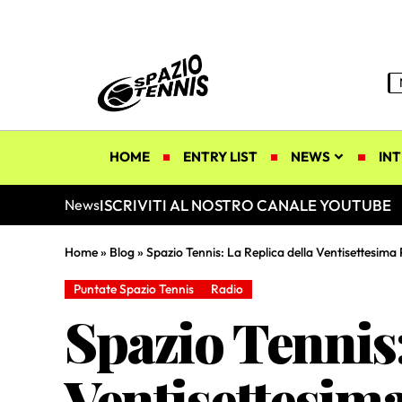
HOME
ENTRY LIST
NEWS
INT
ISCRIVITI AL NOSTRO CANALE YOUTUBE
News
Home
»
Blog
»
Spazio Tennis: La Replica della Ventisettesima
Puntate Spazio Tennis
Radio
Spazio Tennis:
Ventisettesim