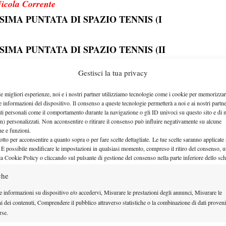
IMA PUNTATA DI SPAZIO TENNIS (I
IMA PUNTATA DI SPAZIO TENNIS (II
Gestisci la tua privacy
IMA PUNTATA DI SPAZIO TENNIS (III
le migliori esperienze, noi e i nostri partner utilizziamo tecnologie come i cookie per memorizzar
e informazioni del dispositivo. Il consenso a queste tecnologie permetterà a noi e ai nostri partne
ati personali come il comportamento durante la navigazione o gli ID univoci su questo sito e di 
n) personalizzati. Non acconsentire o ritirare il consenso può influire negativamente su alcune
che e funzioni.
otto per acconsentire a quanto sopra o per fare scelte dettagliate. Le tue scelte saranno applicate
 È possibile modificare le impostazioni in qualsiasi momento, compreso il ritiro del consenso, ut
la Cookie Policy o cliccando sul pulsante di gestione del consenso nella parte inferiore dello sc
che
e informazioni su dispositivo e/o accedervi, Misurare le prestazioni degli annunci, Misurare le
ni dei contenuti, Comprendere il pubblico attraverso statistiche o la combinazione di dati proveni
rse.