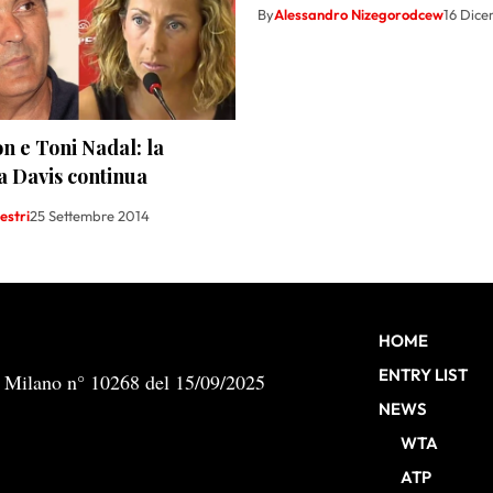
By
Alessandro Nizegorodcew
16 Dic
n e Toni Nadal: la
a Davis continua
estri
25 Settembre 2014
HOME
ENTRY LIST
b Milano n° 10268 del 15/09/2025
NEWS
WTA
ATP