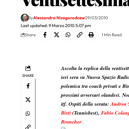
By
Alessandro Nizegorodcew
09/03/2010
Last updated: 9 Marzo 2010 5:07 pm
1 Min Read
Share
Ascolta la replica della ventis
SHARE
ieri sera su
Nuova Spazio Radi
polemica tra coach privati e Bi
prossimi avversari olandesi. Non
itf. Ospiti della serata:
Andrea 
Bisti
(Tennisbest),
Fabio Colan
Brancher