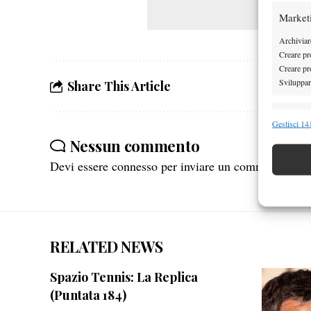
Market
Archiviare
Creare pro
Creare pro
Sviluppare
Share This Article
Funzion
Gestisci 141
Abbinare e
Nessun commento
Identifica
Devi essere
connesso
per inviare un commento.
Garanti
Erogare
scelte 
RELATED NEWS
Spazio Tennis: La Replica
(Puntata 184)