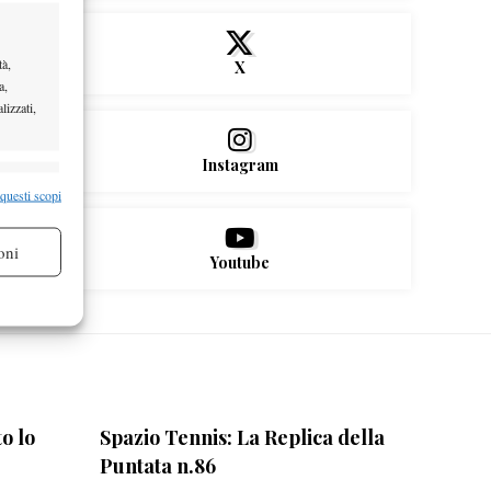
tà,
X
a,
lizzati,
Instagram
re attivo
 questi scopi
oni
Youtube
re attivo
o lo
Spazio Tennis: La Replica della
Puntata n.86