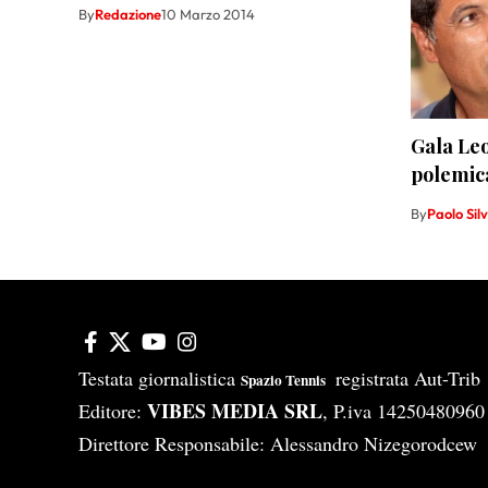
By
Redazione
10 Marzo 2014
Gala Leo
polemic
By
Paolo Silv
Testata giornalistica
registrata Aut-Tri
Spazio Tennis
VIBES MEDIA SRL
Editore:
, P.iva 14250480960
Direttore Responsabile: Alessandro Nizegorodcew