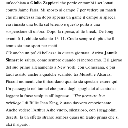
Giulio Zeppieri
un’occhiata a
che perde entrambi i set lottati
contro Jaime Faria. Mi sposto al campo 7 per vedere un match
che mi interessa ma dopo appena un game il campo si spacca:
era rimasta una bolla sul terreno e questo porta a una
sospensione di un’ora. Dopo la ripresa, al tie-break, De Jong,
avanti 6-1, chiude soltanto 13-11. Credo sempre di più che il
tennis sia uno sport per matti!
Jannik
C’è anche un po’ di bellezza in questa giornata. Arriva
Sinner
: lo saluto, come sempre quando ci incrociamo. È il giorno
del suo primo allenamento a New York, con Comesana, e più
tardi assisto anche a qualche scambio tra Musetti e Alcaraz.
Piccoli momenti che ti ricordano quanto sia speciale essere qui.
Un passaggio nel tunnel che porta dagli spogliatoi al centrale:
leggere la frase scolpita all’ingresso,
“The pressure is a
privilege”
di Billie Jean King, è stato davvero emozionante.
Anche vedere l’Arthur Ashe vuoto, silenzioso, con i seggiolini
deserti, fa un effetto strano: sembra quasi un teatro prima che si
alzi il sipario.