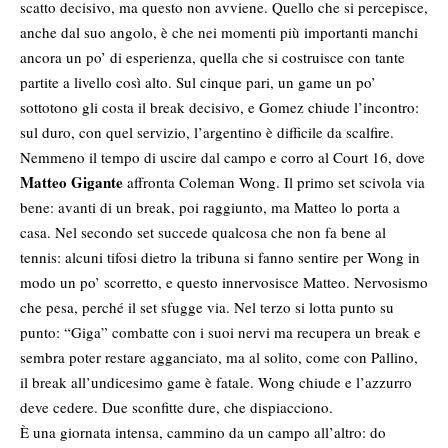
scatto decisivo, ma questo non avviene. Quello che si percepisce,
anche dal suo angolo, è che nei momenti più importanti manchi
ancora un po’ di esperienza, quella che si costruisce con tante
partite a livello così alto. Sul cinque pari, un game un po’
sottotono gli costa il break decisivo, e Gomez chiude l’incontro:
sul duro, con quel servizio, l’argentino è difficile da scalfire.
Nemmeno il tempo di uscire dal campo e corro al Court 16, dove
Matteo Gigante
affronta Coleman Wong. Il primo set scivola via
bene: avanti di un break, poi raggiunto, ma Matteo lo porta a
casa. Nel secondo set succede qualcosa che non fa bene al
tennis: alcuni tifosi dietro la tribuna si fanno sentire per Wong in
modo un po’ scorretto, e questo innervosisce Matteo. Nervosismo
che pesa, perché il set sfugge via. Nel terzo si lotta punto su
punto: “Giga” combatte con i suoi nervi ma recupera un break e
sembra poter restare agganciato, ma al solito, come con Pallino,
il break all’undicesimo game è fatale. Wong chiude e l’azzurro
deve cedere. Due sconfitte dure, che dispiacciono.
È una giornata intensa, cammino da un campo all’altro: do