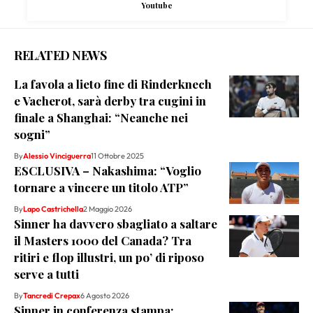
Youtube
RELATED NEWS
La favola a lieto fine di Rinderknech
e Vacherot, sarà derby tra cugini in
finale a Shanghai: “Neanche nei
sogni”
By
Alessio Vinciguerra
11 Ottobre 2025
ESCLUSIVA – Nakashima: “Voglio
tornare a vincere un titolo ATP”
By
Lapo Castrichella
2 Maggio 2026
Sinner ha davvero sbagliato a saltare
il Masters 1000 del Canada? Tra
ritiri e flop illustri, un po’ di riposo
serve a tutti
By
Tancredi Crepax
6 Agosto 2026
Sinner in conferenza stampa: