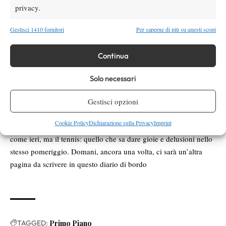
privacy.
Gestisci 1410 fornitori
Per saperne di più su questi scopi
Continua
Solo necessari
Gestisci opzioni
“Scusate, il tempo di pensare a scattare la foto e la gricia era già finita”
È stata una giornata particolare, intensa, stancante, ma anche
Cookie Policy
Dichiarazione sulla Privacy
Imprint
positiva. La protagonista oggi per fortuna non è stata la pioggia,
come ieri, ma il tennis: quello che sa dare gioie e delusioni nello
stesso pomeriggio. Domani, ancora una volta, ci sarà un’altra
pagina da scrivere in questo diario di bordo
TAGGED:
Primo Piano