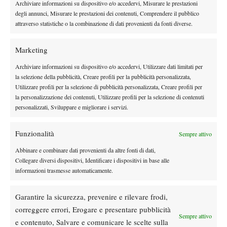
Archiviare informazioni su dispositivo e/o accedervi, Misurare le prestazioni
può che concludersi lì, da lui, con una buona gricia che sa di
degli annunci, Misurare le prestazioni dei contenuti, Comprendere il pubblico
casa. Ma mi accorgo di non essere l’unico: ci sono anche
attraverso statistiche o la combinazione di dati provenienti da fonti diverse.
Vavassori, Paolini, Errani, Cinà e Travaglia con i loro team.
Marketing
Archiviare informazioni su dispositivo e/o accedervi, Utilizzare dati limitati per
la selezione della pubblicità, Creare profili per la pubblicità personalizzata,
Utilizzare profili per la selezione di pubblicità personalizzata, Creare profili per
la personalizzazione dei contenuti, Utilizzare profili per la selezione di contenuti
personalizzati, Sviluppare e migliorare i servizi.
Funzionalità
Sempre attivo
Abbinare e combinare dati provenienti da altre fonti di dati,
Collegare diversi dispositivi, Identificare i dispositivi in base alle
informazioni trasmesse automaticamente.
Garantire la sicurezza, prevenire e rilevare frodi,
correggere errori, Erogare e presentare pubblicità
Sempre attivo
e contenuto, Salvare e comunicare le scelte sulla