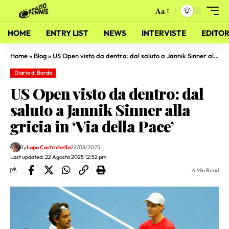
Aa
HOME
ENTRY LIST
NEWS
INTERVISTE
EDITOR
Home
»
Blog
»
US Open visto da dentro: dal saluto a Jannik Sinner alla gricia in ‘Via della Pace’
Diario di Bordo
US Open visto da dentro: dal
saluto a Jannik Sinner alla
gricia in ‘Via della Pace’
By
Lapo Castrichella
22/08/2025
Last updated: 22 Agosto 2025 12:52 pm
6 Min Read