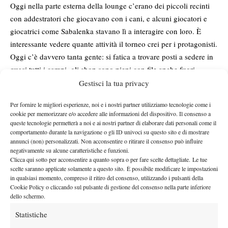
Oggi nella parte esterna della lounge c’erano dei piccoli recinti
con addestratori che giocavano con i cani, e alcuni giocatori e
giocatrici come Sabalenka stavano lì a interagire con loro. È
interessante vedere quante attività il torneo crei per i protagonisti.
Oggi c’è davvero tanta gente: si fatica a trovare posti a sedere in
quasi tutti i campi, gli shop sono pieni con file anche fuori.
Nel tardo pomeriggio newyorchese arrivano le due belle vittorie
Gestisci la tua privacy
Francesco Passaro
azzurre: prima
che sconfigge in rimonta
Per fornire le migliori esperienze, noi e i nostri partner utilizziamo tecnologie come i
Pacheco Méndez e rimane l’unico ancora in gara per i ragazzi, e
cookie per memorizzare e/o accedere alle informazioni del dispositivo. Il consenso a
Lucrezia Stefanini
poi
che vola al turno decisivo di
queste tecnologie permetterà a noi e ai nostri partner di elaborare dati personali come il
comportamento durante la navigazione o gli ID univoci su questo sito e di mostrare
qualificazioni.
annunci (non) personalizzati. Non acconsentire o ritirare il consenso può influire
La giornata regala anche il sorteggio del main draw: ci sono turni
negativamente su alcune caratteristiche e funzioni.
favorevoli e altri meno, ma come sempre l’obiettivo resta lo
Clicca qui sotto per acconsentire a quanto sopra o per fare scelte dettagliate. Le tue
scelte saranno applicate solamente a questo sito. È possibile modificare le impostazioni
stesso: portare più azzurri possibile avanti.
in qualsiasi momento, compreso il ritiro del consenso, utilizzando i pulsanti della
Fa freddo oggi: 18 gradi, non ero molto preparato, ma Manhattan
Cookie Policy o cliccando sul pulsante di gestione del consenso nella parte inferiore
al ritorno sembra quasi più vivibile così. È bello tifare sempre
dello schermo.
Giovanni Bartocci
insieme a
, proprietario di “Via della Pace” e
Statistiche
grande amico, che rende le giornate più leggere. La giornata non