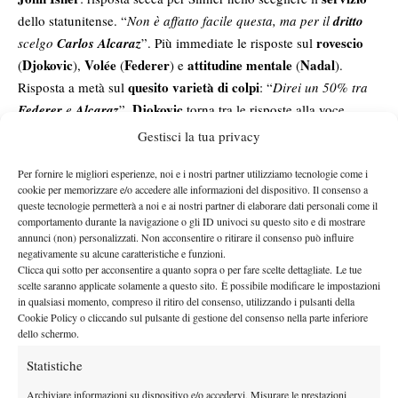
dello statunitense. “
Non è affatto facile questa, ma per il
dritto
rovescio
scelgo
Carlos Alcaraz
”. Più immediate le risposte sul
Djokovic
Volée
Federer
attitudine mentale
Nadal
(
),
(
) e
(
).
quesito varietà di colpi
Risposta a metà sul
: “
Direi un 50% tra
Djokovic
Federer
e
Alcaraz
”.
torna tra le risposte alla voce
Footwork
intesa come tutti i movimenti su un campo da tennis.
Gestisci la tua privacy
L’ultima domanda riguarda un colpo che ruberebbe volentieri ai
Per fornire le migliori esperienze, noi e i nostri partner utilizziamo tecnologie come i
Sinner
Il
sopracitati e anche qui
si mostra sicuro della risposta: “
cookie per memorizzare e/o accedere alle informazioni del dispositivo. Il consenso a
servizio di Isner
”.
queste tecnologie permetterà a noi e ai nostri partner di elaborare dati personali come il
comportamento durante la navigazione o gli ID univoci su questo sito e di mostrare
annunci (non) personalizzati. Non acconsentire o ritirare il consenso può influire
negativamente su alcune caratteristiche e funzioni.
Clicca qui sotto per acconsentire a quanto sopra o per fare scelte dettagliate. Le tue
scelte saranno applicate solamente a questo sito. È possibile modificare le impostazioni
in qualsiasi momento, compreso il ritiro del consenso, utilizzando i pulsanti della
Cookie Policy o cliccando sul pulsante di gestione del consenso nella parte inferiore
Fai clic su "Accetto" per abilitare Instagram
dello schermo.
Cookie Policy
Statistiche
Accetto
Archiviare informazioni su dispositivo e/o accedervi, Misurare le prestazioni