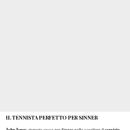
IL TENNISTA PERFETTO PER SINNER
John Isner
servizio
: risposta secca per Sinner nello scegliere il