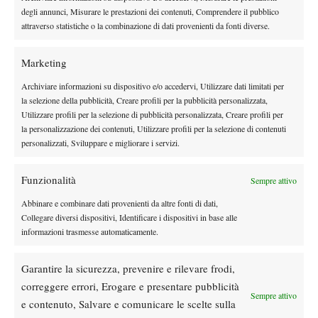
Un post condiviso da Mohamed ElSayed (@wivorn1)
degli annunci, Misurare le prestazioni dei contenuti, Comprendere il pubblico
attraverso statistiche o la combinazione di dati provenienti da fonti diverse.
Marketing
Archiviare informazioni su dispositivo e/o accedervi, Utilizzare dati limitati per
la selezione della pubblicità, Creare profili per la pubblicità personalizzata,
Utilizzare profili per la selezione di pubblicità personalizzata, Creare profili per
la personalizzazione dei contenuti, Utilizzare profili per la selezione di contenuti
personalizzati, Sviluppare e migliorare i servizi.
DI TENDENZA
Atp
News
Funzionalità
Sempre attivo
Ritiro Alcaraz da Cincinnati, US Open a
Abbinare e combinare dati provenienti da altre fonti di dati,
rischio?
Collegare diversi dispositivi, Identificare i dispositivi in base alle
informazioni trasmesse automaticamente.
Atp
News
Masters 1000 Montreal 2026: cade un altro
Garantire la sicurezza, prevenire e rilevare frodi,
italiano, Sonego subito fuori
correggere errori, Erogare e presentare pubblicità
Sempre attivo
e contenuto, Salvare e comunicare le scelte sulla