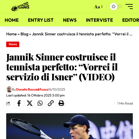
Aa
HOME
ENTRY LIST
NEWS
INTERVISTE
EDITOR
Home
»
Blog
»
Jannik Sinner costruisce il tennista perfetto: “Vorrei il servizio di Isner” (VIDEO)
News
Jannik Sinner costruisce il
tennista perfetto: “Vorrei il
servizio di Isner” (VIDEO)
By
Donato Boccadifuoco
16/10/2025
Last updated: 16 Ottobre 2025 3:00 pm
1 Min Read