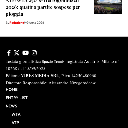
ATP/WTA 250 ‘s-Hertogenbosch
2026: quattro partite sospese per
pioggia
By
Redazione
9 Giugno 2026
Testata giornalistica
registrata Aut-Trib Milano n°
Spazio Tennis
10268 del 15/09/2025
VIBES MEDIA SRL
Editore:
, P.iva 14250480960
Direttore Responsabile: Alessandro Nizegorodcew
HOME
ENTRY LIST
NEWS
WTA
ATP