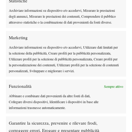
Statistiche
Archiviare informazioni su dispositivo e/o accedervi, Misurare le prestazioni
Instagram
degli annunci, Misurare le prestazioni dei contenuti, Comprendere il pubblico
attraverso statistiche o la combinazione di dati provenienti da fonti diverse.
Youtube
Marketing
Archiviare informazioni su dispositivo e/o accedervi, Utilizzare dati limitati per
la selezione della pubblicità, Creare profili per la pubblicità personalizzata,
Utilizzare profili per la selezione di pubblicità personalizzata, Creare profili per
la personalizzazione dei contenuti, Utilizzare profili per la selezione di contenuti
personalizzati, Sviluppare e migliorare i servizi.
Funzionalità
Sempre attivo
Abbinare e combinare dati provenienti da altre fonti di dati,
Collegare diversi dispositivi, Identificare i dispositivi in base alle
informazioni trasmesse automaticamente.
Testata giornalistica
registrata Aut-Trib Milano n°
Spazio Tennis
10268 del 15/09/2025
Garantire la sicurezza, prevenire e rilevare frodi,
VIBES MEDIA SRL
Editore:
, P.iva 14250480960
correggere errori, Erogare e presentare pubblicità