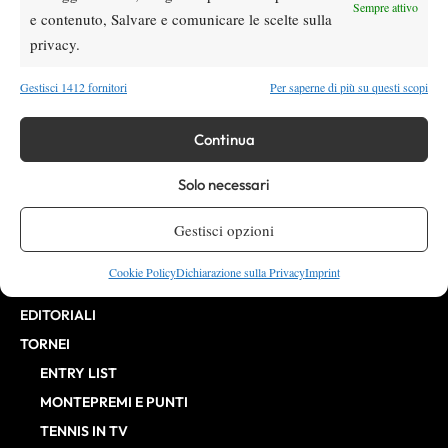
Direttore Responsabile: Alessandro Nizegorodcew
Sempre attivo
e contenuto, Salvare e comunicare le scelte sulla
HOME
privacy.
ENTRY LIST
NEWS
Gestisci 1412 fornitori
Per saperne di più su questi scopi
WTA
Continua
ATP
CHALLENGER
Solo necessari
ITF
BILLIE JEAN KING CUP
Gestisci opzioni
ATP FINALS
Cookie Policy
Dichiarazione sulla Privacy
Imprint
INTERVISTE
EDITORIALI
TORNEI
ENTRY LIST
MONTEPREMI E PUNTI
TENNIS IN TV