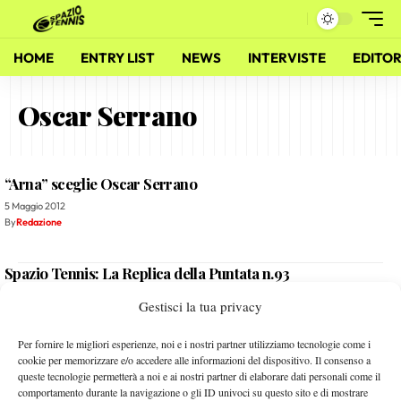
HOME
ENTRY LIST
NEWS
INTERVISTE
EDITOR
Oscar Serrano
“Arna” sceglie Oscar Serrano
5 Maggio 2012
By
Redazione
Spazio Tennis: La Replica della Puntata n.93
6 Dicembre 2011
Gestisci la tua privacy
By
Redazione
Per fornire le migliori esperienze, noi e i nostri partner utilizziamo tecnologie come i
Spazio Tennis: La Scaletta della Puntata n.93
cookie per memorizzare e/o accedere alle informazioni del dispositivo. Il consenso a
queste tecnologie permetterà a noi e ai nostri partner di elaborare dati personali come il
3 Dicembre 2011
comportamento durante la navigazione o gli ID univoci su questo sito e di mostrare