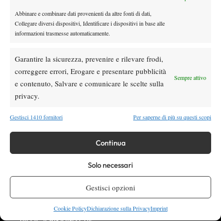
Abbinare e combinare dati provenienti da altre fonti di dati,
Collegare diversi dispositivi, Identificare i dispositivi in base alle
informazioni trasmesse automaticamente.
Garantire la sicurezza, prevenire e rilevare frodi,
Testata giornalistica
correggere errori, Erogare e presentare pubblicità
registrata Aut-Trib Milano n°
Spazio Tennis
Sempre attivo
10268 del 15/09/2025
e contenuto, Salvare e comunicare le scelte sulla
VIBES MEDIA SRL
Editore:
privacy.
, P.iva 14250480960
Direttore Responsabile: Alessandro Nizegorodcew
Gestisci 1410 fornitori
Per saperne di più su questi scopi
HOME
ENTRY LIST
Continua
NEWS
WTA
Solo necessari
ATP
Gestisci opzioni
CHALLENGER
ITF
Cookie Policy
Dichiarazione sulla Privacy
Imprint
BILLIE JEAN KING CUP