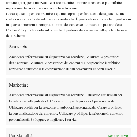
By
Redazione
annunci (non) personalizzati. Non acconsentire o ritirare il consenso può influire
negativamente su alcune caratteristiche e funzioni.
Clicca qui sotto per acconsentire a quanto sopra o per fare scelte dettagliate. Le tue
Fabio Fognini: “Io vado per la mia strada”
scelte saranno applicate solamente a questo sito. È possibile modificare le impostazioni
in qualsiasi momento, compreso il ritiro del consenso, utilizzando i pulsanti della
28 Settembre 2010
Cookie Policy o cliccando sul pulsante di gestione del consenso nella parte inferiore
By
Alessandro Nizegorodcew
dello schermo.
Statistiche
Archiviare informazioni su dispositivo e/o accedervi, Misurare le prestazioni
Facebook
degli annunci, Misurare le prestazioni dei contenuti, Comprendere il pubblico
attraverso statistiche o la combinazione di dati provenienti da fonti diverse.
X
Marketing
Archiviare informazioni su dispositivo e/o accedervi, Utilizzare dati limitati per
la selezione della pubblicità, Creare profili per la pubblicità personalizzata,
Instagram
Utilizzare profili per la selezione di pubblicità personalizzata, Creare profili per
la personalizzazione dei contenuti, Utilizzare profili per la selezione di contenuti
personalizzati, Sviluppare e migliorare i servizi.
Youtube
Funzionalità
Sempre attivo