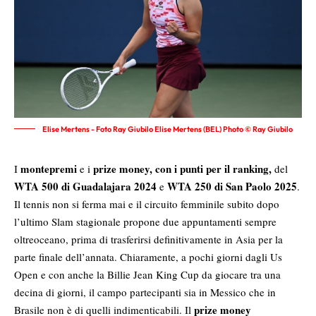
Elise Mertens - Foto Ray Giubilo Elise Mertens (BEL) Photo © Ray Giubilo
montepremi
prize money, con i punti per il ranking,
I
e i
del
WTA 500 di Guadalajara
2024
WTA 250 di San Paolo 2025
e
.
Il tennis non si ferma mai e il circuito femminile subito dopo
l’ultimo Slam stagionale propone due appuntamenti sempre
oltreoceano, prima di trasferirsi definitivamente in Asia per la
parte finale dell’annata. Chiaramente, a pochi giorni dagli Us
Open e con anche la Billie Jean King Cup da giocare tra una
decina di giorni, il campo partecipanti sia in Messico che in
prize money
Brasile non è di quelli indimenticabili. Il