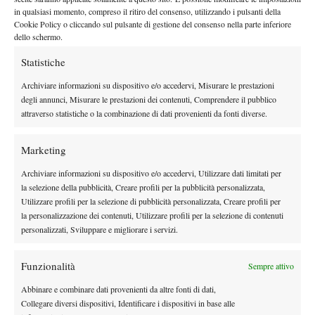
in qualsiasi momento, compreso il ritiro del consenso, utilizzando i pulsanti della
FINALISTA –
$ 101.000 (325 punti)
Cookie Policy o cliccando sul pulsante di gestione del consenso nella parte inferiore
VINCITRICE –
$ 164.000 (500 punti)
dello schermo.
MONTEPREMI E PUNTI WTA 250 SAN
Statistiche
PAOLO 2025
Archiviare informazioni su dispositivo e/o accedervi, Misurare le prestazioni
degli annunci, Misurare le prestazioni dei contenuti, Comprendere il pubblico
PRIMO TURNO –
$ 3.110 (1 punto)
attraverso statistiche o la combinazione di dati provenienti da fonti diverse.
OTTAVI DI FINALE –
$ 4.470 (30 punti)
QUARTI DI FINALE –
$ 6.820 (54 punti)
Marketing
SEMIFINALE –
$ 11.970 (98 punti)
FINALE –
$ 21.484 (163 punti)
Archiviare informazioni su dispositivo e/o accedervi, Utilizzare dati limitati per
la selezione della pubblicità, Creare profili per la pubblicità personalizzata,
VINCITRICE –
€ 36.300 (250 punti)
Utilizzare profili per la selezione di pubblicità personalizzata, Creare profili per
la personalizzazione dei contenuti, Utilizzare profili per la selezione di contenuti
personalizzati, Sviluppare e migliorare i servizi.
Funzionalità
Sempre attivo
Abbinare e combinare dati provenienti da altre fonti di dati,
DI TENDENZA
Collegare diversi dispositivi, Identificare i dispositivi in base alle
News