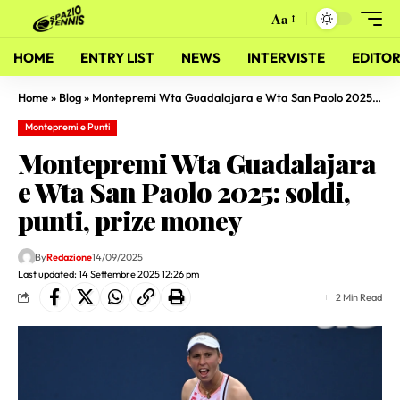
Aa
HOME
ENTRY LIST
NEWS
INTERVISTE
EDITOR
Home
»
Blog
»
Montepremi Wta Guadalajara e Wta San Paolo 2025: soldi, punti, prize money
Montepremi e Punti
Montepremi Wta Guadalajara
e Wta San Paolo 2025: soldi,
punti, prize money
By
Redazione
14/09/2025
Last updated: 14 Settembre 2025 12:26 pm
2 Min Read