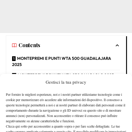
Contents
MONTEPREMI E PUNTI WTA 500 GUADALAJARA
2025
MONTEPREMI E PUNTI WTA 250 SAN PAOLO 2025
Gestisci la tua privacy
MONTEPREMI E PUNTI WTA 500
Per fornire le migliori esperienze, noi e i nostri partner utilizziamo tecnologie come i
GUADALAJARA 2025
cookie per memorizzare e/o accedere alle informazioni del dispositivo. Il consenso a
queste tecnologie permetterà a noi e ai nostri partner di elaborare dati personali come il
PRIMO TURNO –
$ 11.300 (1 punto)
comportamento durante la navigazione o gli ID univoci su questo sito e di mostrare
annunci (non) personalizzati. Non acconsentire o ritirare il consenso può influire
SECONDO TURNO –
$ 15.700 (60 punti)
negativamente su alcune caratteristiche e funzioni.
QUARTI DI FINALE –
$ 28.695 (108 punti)
Clicca qui sotto per acconsentire a quanto sopra o per fare scelte dettagliate. Le tue
SEMIFINALE –
$ 59.000 (195 punti)
scelte saranno applicate solamente a questo sito. È possibile modificare le impostazioni