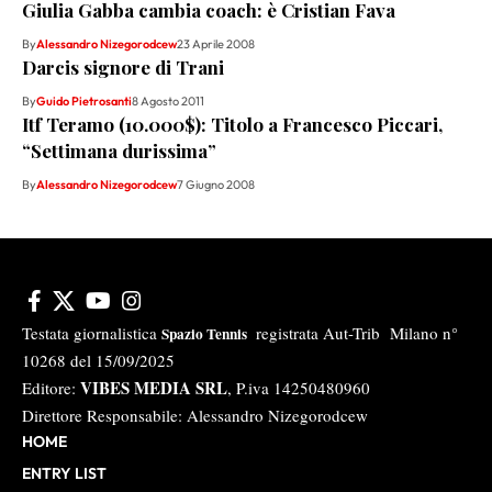
Giulia Gabba cambia coach: è Cristian Fava
By
Alessandro Nizegorodcew
23 Aprile 2008
Darcis signore di Trani
By
Guido Pietrosanti
8 Agosto 2011
Itf Teramo (10.000$): Titolo a Francesco Piccari,
“Settimana durissima”
By
Alessandro Nizegorodcew
7 Giugno 2008
Testata giornalistica
registrata Aut-Trib Milano n°
Spazio Tennis
10268 del 15/09/2025
VIBES MEDIA SRL
Editore:
, P.iva 14250480960
Direttore Responsabile: Alessandro Nizegorodcew
HOME
ENTRY LIST