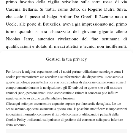
primo favorito della vigilia scivolato sulla terra rossa di via
Cascina Bellaria. Si tratta, come detto, di Rogerio Dutra Silva,
che cede il passo al belga Arthur De Greef. Il 24enne nato a
Uccle, alle porte di Bruxelles, aveva già impressionato nel primo
turno quando si era sbarazzato del giovane gigante cileno
Nicolas Jarry, autentica rivelazione del fine settimana di
qualificazioni e dotato di mezzi atletici e tecnici non indifferenti.
De Greef dopo una maratona di quasi due ore e venti minuti – e
Gestisci la tua privacy
dopo aver perso il primo set al tie-break – stacca così il pass per i
quarti di finale dove se la vedrà proprio con Marco Cecchinato.
Per fornire le migliori esperienze, noi e i nostri partner utilizziamo tecnologie come i
In bacheca ha già dieci vittorie nel circuito Futures, l’ultima delle
cookie per memorizzare e/o accedere alle informazioni del dispositivo. Il consenso a
queste tecnologie permetterà a noi e ai nostri partner di elaborare dati personali come il
quali quest’anno in Tunisia e qui a Milano cerca il suo primo
comportamento durante la navigazione o gli ID univoci su questo sito e di mostrare
sigillo in un Challenger, obiettivo che di recente ha già sfiorato
annunci (non) personalizzati. Non acconsentire o ritirare il consenso può influire
due volte: a Napoli quando è stato fermato dallo slovacco Jozef
negativamente su alcune caratteristiche e funzioni.
Clicca qui sotto per acconsentire a quanto sopra o per fare scelte dettagliate. Le tue
Kovalik in finale e a Buenos Aires, quando a rovinargli la festa
scelte saranno applicate solamente a questo sito. È possibile modificare le impostazioni
sul più bello è stato il mancino di casa, Facundo Bagnis. Allenato
in qualsiasi momento, compreso il ritiro del consenso, utilizzando i pulsanti della
Cookie Policy o cliccando sul pulsante di gestione del consenso nella parte inferiore
dal connazionale Arnaud Fontaine, De Greef è alla sua prima
dello schermo.
apparizione nel capoluogo lombardo e con questo successo si è