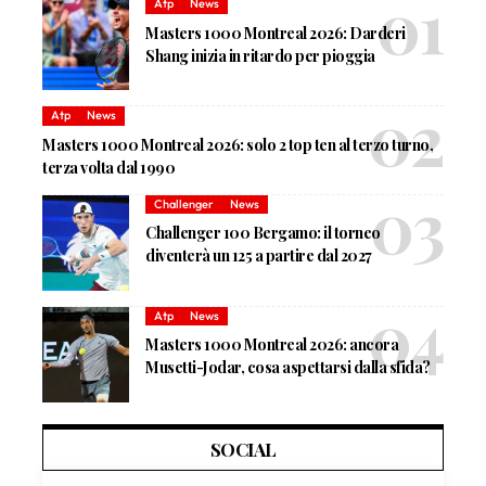
Atp
News
Masters 1000 Montreal 2026: Darderi
Shang inizia in ritardo per pioggia
Atp
News
Masters 1000 Montreal 2026: solo 2 top ten al terzo turno,
terza volta dal 1990
Challenger
News
Challenger 100 Bergamo: il torneo
diventerà un 125 a partire dal 2027
Atp
News
Masters 1000 Montreal 2026: ancora
Musetti-Jodar, cosa aspettarsi dalla sfida?
SOCIAL