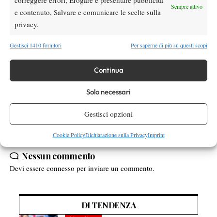
(Por) b. A. Karatsev (Rus) 6-2 3-6 6-2; M. Cecchinato (Ita) b. E.
Sempre attivo
e contenuto, Salvare e comunicare le scelte sulla
Gomez (Ecu) 6-2 6-3; D. Gimeno-Traver (Esp) b. F. Volandri
privacy.
(Ita) 6-2 2-6 6-0.
Gestisci 1410 fornitori
Per saperne di più su questi scopi
Continua
TAGGED:
Aspria Harbour Club Milano
Aspria Tennis Cup
ATP Challenger
Challenger Milano
Solo necessari
Gestisci opzioni
Cookie Policy
Dichiarazione sulla Privacy
Imprint
Nessun commento
Devi essere
connesso
per inviare un commento.
DI TENDENZA