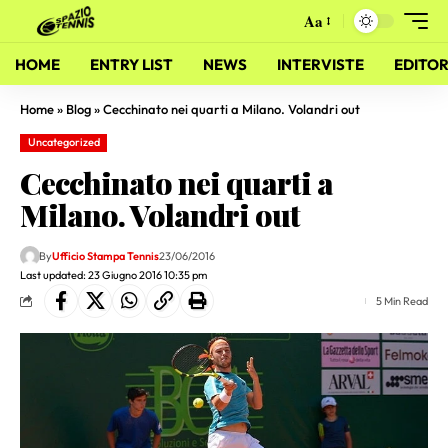
Aa
HOME
ENTRY LIST
NEWS
INTERVISTE
EDITOR
Home
»
Blog
»
Cecchinato nei quarti a Milano. Volandri out
Uncategorized
Cecchinato nei quarti a
Milano. Volandri out
By
Ufficio Stampa Tennis
23/06/2016
Last updated: 23 Giugno 2016 10:35 pm
5 Min Read