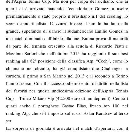
dell’Aspria Tennis Cup. Ma non per colpa del siciliano, che ai
quarti ci è arrivato battendo l’ecuadoriano Gomez; a uscire
prematuramente è stato proprio il brasiliano n.1 del seeding, lo
scorso anno finalista. L’azzurro invece il suo lo ha fatto alla
grande, superando di slancio il sudamericano Emilio Gomez in
un match dominato dall’inizio alla fine. Buona prova di maturità
da parte del tennista cresciuto alla scuola di Riccardo Piatti e
Massimo Sartori che nell’ottobre 2015 ha raggiunto il suo best
a
ranking alla 82
posizione della classifica Atp. “Cech”, come lo
chiamano nel circuito, ha già conquistato due Challenger in
carriera, il primo a San Marino nel 2013 e il secondo a Torino
l’anno scorso. Con il successo odierno entra di diritto nella lista
dei favoriti per questa undicesima edizione dell’Aspria Tennis
Cup – Trofeo Milano Vip (42.500 euro di montepremi). Centra i
quarti anche il portoghese Gastao Elias, fresco top 100 nel
ranking Atp, che si è imposto sul russo Aslan Karatsev al terzo
set.
La sorpresa di giornata è arrivata nel match d’apertura, con il