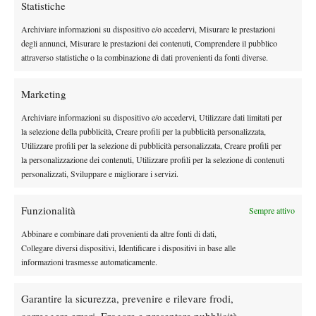
ufficialmente candidato al ruolo di outsider del torneo. Il
Statistiche
vincitore dell’edizione 2013, Filippo Volandri, saluta il torneo,
Archiviare informazioni su dispositivo e/o accedervi, Misurare le prestazioni
eliminato dallo spagnolo Daniel Gimeno-Traver. Dopo aver
degli annunci, Misurare le prestazioni dei contenuti, Comprendere il pubblico
tenuto il servizio nel gioco d’apertura, il livornese incassa 5
attraverso statistiche o la combinazione di dati provenienti da fonti diverse.
game consecutivi che di fatto compromettono la prima frazione.
Nel secondo set è lui invece a portarsi subito in vantaggio di un
Marketing
break e a trascinare la sfida al terzo dove però non c’è stata
Archiviare informazioni su dispositivo e/o accedervi, Utilizzare dati limitati per
proprio storia. Ora il tennista di Valencia se la vedrà con il
la selezione della pubblicità, Creare profili per la pubblicità personalizzata,
portoghese Gastao Elias in quello che si preannuncia come un
Utilizzare profili per la selezione di pubblicità personalizzata, Creare profili per
la personalizzazione dei contenuti, Utilizzare profili per la selezione di contenuti
equilibrato derby iberico. Venerdì in campo tutti gli incontri dei
personalizzati, Sviluppare e migliorare i servizi.
quarti di finale. Particolarmente interessante, almeno sulla carta,
lo scontro tra i due migliori giovani del torneo, Matteo Donati e
Funzionalità
Sempre attivo
Laslo Djere. Sei anni dopo la prima e unica sfida tra i due (in
Bosnia, dove vinse Djere), ecco la rivincita.Da seguire anche il
Abbinare e combinare dati provenienti da altre fonti di dati,
Collegare diversi dispositivi, Identificare i dispositivi in base alle
confronto tra Carlos Berlocq e il serbo Miljan Zekic.
informazioni trasmesse automaticamente.
I RISULTATI
Main draw, 2° turno
Garantire la sicurezza, prevenire e rilevare frodi,
A. De Greef (Bel) b. R. Dutra Silva (Bra) 6-7(3) 6-2 6-3; G. Elias
correggere errori, Erogare e presentare pubblicità