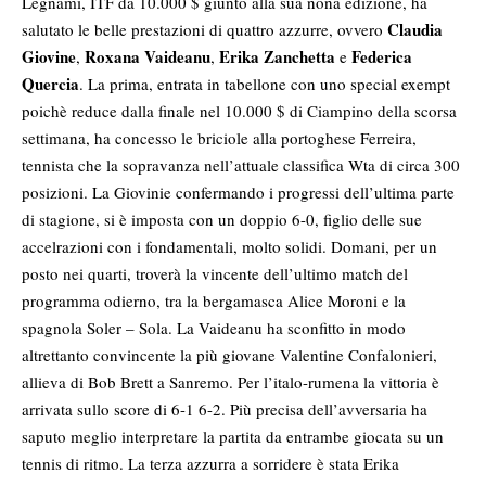
Legnami, ITF da 10.000 $ giunto alla sua nona edizione, ha
Claudia
salutato le belle prestazioni di quattro azzurre, ovvero
Giovine
Roxana Vaideanu
Erika Zanchetta
Federica
,
,
e
Quercia
. La prima, entrata in tabellone con uno special exempt
poichè reduce dalla finale nel 10.000 $ di Ciampino della scorsa
settimana, ha concesso le briciole alla portoghese Ferreira,
tennista che la sopravanza nell’attuale classifica Wta di circa 300
posizioni. La Giovinie confermando i progressi dell’ultima parte
di stagione, si è imposta con un doppio 6-0, figlio delle sue
accelrazioni con i fondamentali, molto solidi. Domani, per un
posto nei quarti, troverà la vincente dell’ultimo match del
programma odierno, tra la bergamasca Alice Moroni e la
spagnola Soler – Sola. La Vaideanu ha sconfitto in modo
altrettanto convincente la più giovane Valentine Confalonieri,
allieva di Bob Brett a Sanremo. Per l’italo-rumena la vittoria è
arrivata sullo score di 6-1 6-2. Più precisa dell’avversaria ha
saputo meglio interpretare la partita da entrambe giocata su un
tennis di ritmo. La terza azzurra a sorridere è stata Erika