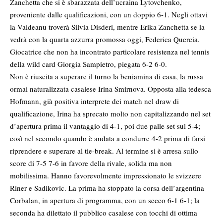
Zanchetta che si è sbarazzata dell’ucraina Lytovchenko,
proveniente dalle qualificazioni, con un doppio 6-1. Negli ottavi
la Vaideanu troverà Silvia Disderi, mentre Erika Zanchetta se la
vedrà con la quarta azzurra promossa oggi, Federica Quercia.
Giocatrice che non ha incontrato particolare resistenza nel tennis
della wild card Giorgia Sampietro, piegata 6-2 6-0.
Non è riuscita a superare il turno la beniamina di casa, la russa
ormai naturalizzata casalese Irina Smirnova. Opposta alla tedesca
Hofmann, già positiva interprete dei match nel draw di
qualificazione, Irina ha sprecato molto non capitalizzando nel set
d’apertura prima il vantaggio di 4-1, poi due palle set sul 5-4;
così nel secondo quando è andata a condurre 4-2 prima di farsi
riprendere e superare al tie-break. Al termine si è arresa sullo
score di 7-5 7-6 in favore della rivale, solida ma non
mobilissima. Hanno favorevolmente impressionato le svizzere
Riner e Sadikovic. La prima ha stoppato la corsa dell’argentina
Corbalan, in apertura di programma, con un secco 6-1 6-1; la
seconda ha dilettato il pubblico casalese con tocchi di ottima