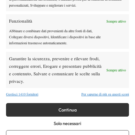
personalizzati, Sviluppare e migliorare i servizi.
Funzionalità
Sempre attivo
Abbinare e combinare dati provenienti da altre fonti di dati,
Collegare diversi dispositivi, Identificare i dispositivi in base alle
informazioni trasmesse automaticamente.
Garantire la sicurezza, prevenire e rilevare frodi,
correggere errori, Erogare e presentare pubblicità
Nessun commento
Sempre attivo
e contenuto, Salvare e comunicare le scelte sulla
Devi essere
connesso
per inviare un commento.
privacy.
Gestisci 1410 fornitori
Per saperne di più su questi scopi
DI TENDENZA
Atp
News
Continua
Pioggia a Montreal: Nakashima-
Rinderknech interrotta, slittano anche
Solo necessari
Jodar-Lehecka e Fils-Norrie