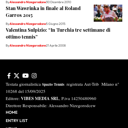
By
Alessandro Nizegorodcew
30 Dicembre 2010
Stan Wawrinka in finale al Roland
Garros 2015
By
Alessandro Nizegorodcew
5 Giugno 2015
Valentina Sulpizio: “In Turchia tre settimane di
ottimo tennis”
By
Alessandro Nizegorodcew
21 Aprile 2008
Testata giornalistica
registrata Aut-Trib Milano n°
Spazio Tennis
10268 del 15/09/2025
VIBES MEDIA SRL
Editore:
, P.iva 14250480960
Direttore Responsabile: Alessandro Nizegorodcew
HOME
ENTRY LIST