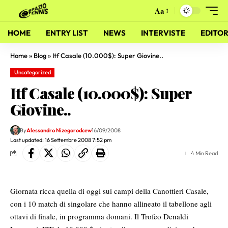
Aa
HOME
ENTRY LIST
NEWS
INTERVISTE
EDITOR
Home
»
Blog
»
Itf Casale (10.000$): Super Giovine..
Uncategorized
Itf Casale (10.000$): Super
Giovine..
By
Alessandro Nizegorodcew
16/09/2008
Last updated: 16 Settembre 2008 7:52 pm
4 Min Read
Giornata ricca quella di oggi sui campi della Canottieri Casale,
con i 10 match di singolare che hanno allineato il tabellone agli
ottavi di finale, in programma domani.
Il Trofeo Denaldi