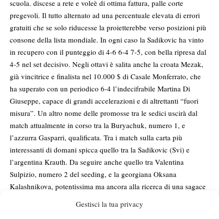
scuola. discese a rete e voleè di ottima fattura, palle corte
pregevoli. Il tutto alternato ad una percentuale elevata di errori
gratuiti che se solo riducesse la proietterebbe verso posizioni più
consone della lista mondiale. In ogni caso la Sadikovic ha vinto
in recupero con il punteggio di 4-6 6-4 7-5, con bella ripresa dal
4-5 nel set decisivo. Negli ottavi è salita anche la croata Mezak,
già vincitrice e finalista nel 10.000 $ di Casale Monferrato, che
ha superato con un periodico 6-4 l’indecifrabile Martina Di
Giuseppe, capace di grandi accelerazioni e di altrettanti “fuori
misura”. Un altro nome delle promosse tra le sedici uscirà dal
match attualmente in corso tra la Buryachuk, numero 1, e
l’azzurra Gasparri, qualificata. Tra i match sulla carta più
interessanti di domani spicca quello tra la Sadikovic (Svi) e
l’argentina Krauth. Da seguire anche quello tra Valentina
Sulpizio, numero 2 del seeding, e la georgiana Oksana
Kalashnikova, potentissima ma ancora alla ricerca di una sagace
gestione tattica del match. Si preannuncia spumeggiante anche il
Gestisci la tua privacy
testa a testa Mezak (Cro) – Riner (Svi). La svedese Nooni troverà