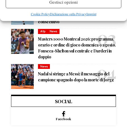
Gestisci opzioni
Atp
News
Masters 1000 Montreal 2026: Darderi
Cookie Policy
Dichiarazione sulla Privacy
Imprint
ottiene il secondo quarto di finale 1000
consecutivo
Atp
News
Masters 1000 Montreal 2026: programma,
orario e ordine di gioco domenica 9 agosto.
Fonseca-Shelton sul centrale e Darderi in
doppio
News
Nadal si stringe a Messi: il messaggio del
campione spagnolo dopo la morte di Jorge
SOCIAL
Facebook