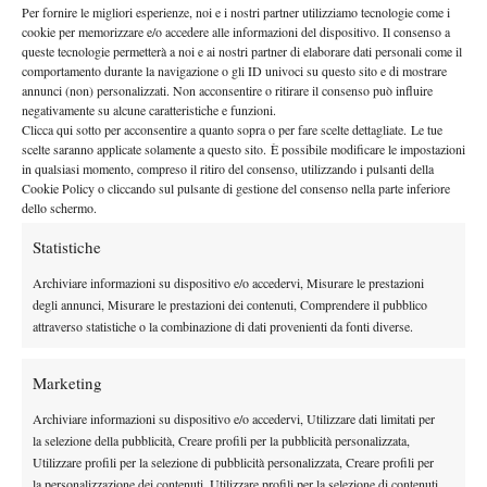
la tedesca Hofmann. Alle 10 è previsto l’inzio degli ottavi di
Per fornire le migliori esperienze, noi e i nostri partner utilizziamo tecnologie come i
cookie per memorizzare e/o accedere alle informazioni del dispositivo. Il consenso a
finale. In programma anche i due quarti della parte bassa del
queste tecnologie permetterà a noi e ai nostri partner di elaborare dati personali come il
draw di doppio.
comportamento durante la navigazione o gli ID univoci su questo sito e di mostrare
annunci (non) personalizzati. Non acconsentire o ritirare il consenso può influire
negativamente su alcune caratteristiche e funzioni.
Clicca qui sotto per acconsentire a quanto sopra o per fare scelte dettagliate. Le tue
scelte saranno applicate solamente a questo sito. È possibile modificare le impostazioni
in qualsiasi momento, compreso il ritiro del consenso, utilizzando i pulsanti della
Cookie Policy o cliccando sul pulsante di gestione del consenso nella parte inferiore
dello schermo.
Statistiche
Archiviare informazioni su dispositivo e/o accedervi, Misurare le prestazioni
degli annunci, Misurare le prestazioni dei contenuti, Comprendere il pubblico
attraverso statistiche o la combinazione di dati provenienti da fonti diverse.
Marketing
Archiviare informazioni su dispositivo e/o accedervi, Utilizzare dati limitati per
la selezione della pubblicità, Creare profili per la pubblicità personalizzata,
Utilizzare profili per la selezione di pubblicità personalizzata, Creare profili per
la personalizzazione dei contenuti, Utilizzare profili per la selezione di contenuti