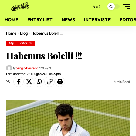
Aa
HOME
ENTRY LIST
NEWS
INTERVISTE
EDITOR
Home
»
Blog
»
Habemus Bolelli !!!
Atp
Editoriali
Habemus Bolelli !!!
By
Sergio Pastena
22/06/2011
Last updated: 22 Giugno 2011 8:36 pm
4 Min Read