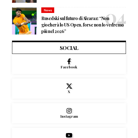
News
Rusedski sul futuro di Alcaraz: “Non
giocherà lo US Open, forse non lo vedremo
più nel 2026”
SOCIAL
Facebook
X
Instagram