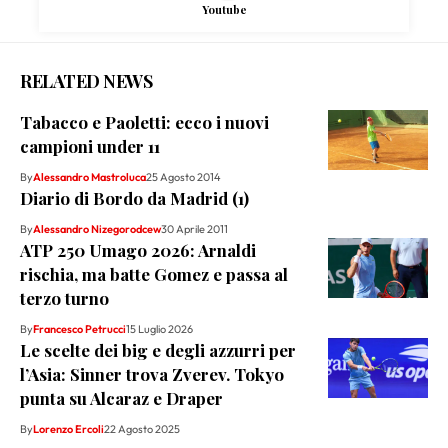
Youtube
RELATED NEWS
Tabacco e Paoletti: ecco i nuovi
campioni under 11
By
Alessandro Mastroluca
25 Agosto 2014
Diario di Bordo da Madrid (1)
By
Alessandro Nizegorodcew
30 Aprile 2011
ATP 250 Umago 2026: Arnaldi
rischia, ma batte Gomez e passa al
terzo turno
By
Francesco Petrucci
15 Luglio 2026
Le scelte dei big e degli azzurri per
l’Asia: Sinner trova Zverev. Tokyo
punta su Alcaraz e Draper
By
Lorenzo Ercoli
22 Agosto 2025