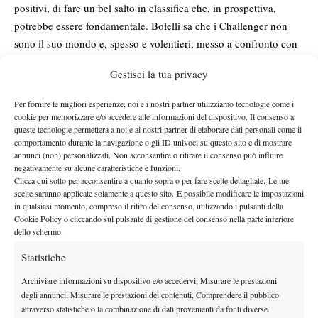
positivi, di fare un bel salto in classifica che, in prospettiva,
potrebbe essere fondamentale. Bolelli sa che i Challenger non
sono il suo mondo e, spesso e volentieri, messo a confronto con
avversari che per lui due anni fa erano “normali”, ha tirato fuori
Gestisci la tua privacy
il meglio: è successo oggi, è successo a Wimbledon con Murray,
è successo in Davis contro De Bakker, quando i telecronisti
Per fornire le migliori esperienze, noi e i nostri partner utilizziamo tecnologie come i
olandesi non si capacitavano del fatto che fosse fuori dai Top
cookie per memorizzare e/o accedere alle informazioni del dispositivo. Il consenso a
queste tecnologie permetterà a noi e ai nostri partner di elaborare dati personali come il
100. Ora sotto con Gasquet: Simone non parte favorito, ma è in
comportamento durante la navigazione o gli ID univoci su questo sito e di mostrare
fiducia e ha il vantaggio di non avere niente da perdere.
annunci (non) personalizzati. Non acconsentire o ritirare il consenso può influire
negativamente su alcune caratteristiche e funzioni.
Clicca qui sotto per acconsentire a quanto sopra o per fare scelte dettagliate. Le tue
scelte saranno applicate solamente a questo sito. È possibile modificare le impostazioni
in qualsiasi momento, compreso il ritiro del consenso, utilizzando i pulsanti della
Cookie Policy o cliccando sul pulsante di gestione del consenso nella parte inferiore
dello schermo.
Statistiche
Archiviare informazioni su dispositivo e/o accedervi, Misurare le prestazioni
degli annunci, Misurare le prestazioni dei contenuti, Comprendere il pubblico
attraverso statistiche o la combinazione di dati provenienti da fonti diverse.