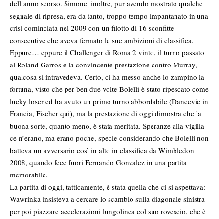
dell’anno scorso. Simone, inoltre, pur avendo mostrato qualche
segnale di ripresa, era da tanto, troppo tempo impantanato in una
crisi cominciata nel 2009 con un filotto di 16 sconfitte
consecutive che aveva fermato le sue ambizioni di classifica.
Eppure… eppure il Challenger di Roma 2 vinto, il turno passato
al Roland Garros e la convincente prestazione contro Murray,
qualcosa si intravedeva. Certo, ci ha messo anche lo zampino la
fortuna, visto che per ben due volte Bolelli è stato ripescato come
lucky loser ed ha avuto un primo turno abbordabile (Dancevic in
Francia, Fischer qui), ma la prestazione di oggi dimostra che la
buona sorte, quanto meno, è stata meritata. Speranze alla vigilia
ce n’erano, ma erano poche, specie considerando che Bolelli non
batteva un avversario così in alto in classifica da Wimbledon
2008, quando fece fuori Fernando Gonzalez in una partita
memorabile.
La partita di oggi, tatticamente, è stata quella che ci si aspettava:
Wawrinka insisteva a cercare lo scambio sulla diagonale sinistra
per poi piazzare accelerazioni lungolinea col suo rovescio, che è