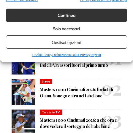
Nessun commento
Continua
Devi essere
connesso
per inviare un commento.
Solo necessari
Gestisci opzioni
DI TENDENZA
Atp
News
Cookie Policy
Dichiarazione sulla Privacy
Imprint
Masters 1000 Montreal 2026:
Bolelli/Vavassori fuori al primo turno
News
Masters 1000 Cincinnati 2026: forfait di
Quinn, Sonego entra nel tabellone
Tennis in TV
Masters 1000 Cincinnati 2026: a che ora e
dove vedere il sorteggio del tabellone