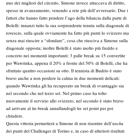
uno dei migliori del circuito, Simone invece attaccava di diritto,
spesso in avanzamento, venendo a rete più dell’avversario. Due i
fattori che hanno fatto pendere l’ago della bilancia dalla parte di
Bolelli: innanzi tutto la sua sorprendente tenuta sulla diagonale di
rovescio, sulla quale ovviamente ha fatto più punti lo svizzero ma
senza mai riuscire a “sfondare”, cosa che riusciva a Simone sulla
diagonale opposta; inoltre Bolelli è stato molto più freddo e
concreto nei momenti importanti: 3 palle break su 15 convertite
per Wawrinka, appena il 20% a fronte del 50% di Bolelli, che ha
sfruttato quattro occasioni su otto. Il tennista di Budrio è stato
bravo anche a non perdere la calma in due momenti delicati:
quando Wawrinka gli ha recuperato un break di svantaggio sia
nel secondo che nel terzo set. Nel primo caso ha tolto
nuovamente il servizio allo svizzero, nel secondo è stato bravo
ad arrivare al tie-break annullandogli tre set point per poi
chiudere.
Questa vittoria permetterà a Simone di non risentire dell’uscita
dei punti del Challenger di Torino e, in caso di ulteriori risultati