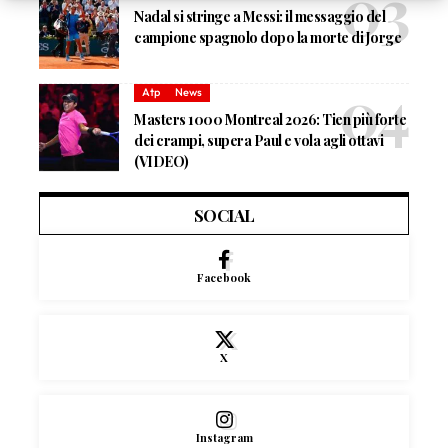
Nadal si stringe a Messi: il messaggio del
campione spagnolo dopo la morte di Jorge
Atp
News
Masters 1000 Montreal 2026: Tien più forte
dei crampi, supera Paul e vola agli ottavi
(VIDEO)
SOCIAL
Facebook
X
Instagram