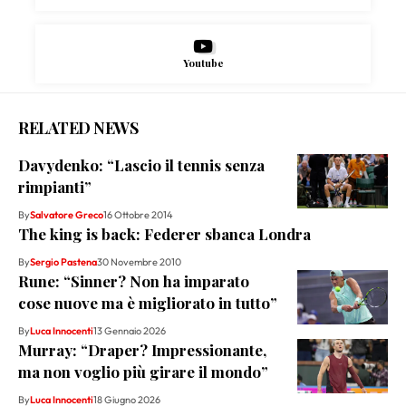
Youtube
RELATED NEWS
Davydenko: “Lascio il tennis senza
rimpianti”
By
Salvatore Greco
16 Ottobre 2014
The king is back: Federer sbanca Londra
By
Sergio Pastena
30 Novembre 2010
Rune: “Sinner? Non ha imparato
cose nuove ma è migliorato in tutto”
By
Luca Innocenti
13 Gennaio 2026
Murray: “Draper? Impressionante,
ma non voglio più girare il mondo”
By
Luca Innocenti
18 Giugno 2026