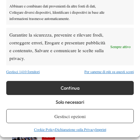
Abbinare e combinare dati provenienti da altre fonti di dati,
Collegare diversi dispositivi, Identificare i dispositivi in base alle
informazioni trasmesse automaticamente.
Nessun commento
Devi essere
connesso
per inviare un commento.
Garantire la sicurezza, prevenire e rilevare frodi,
correggere errori, Erogare e presentare pubblicità
Sempre attivo
e contenuto, Salvare e comunicare le scelte sulla
DI TENDENZA
privacy.
Atp
News
Gestisci 1410 fornitori
Per saperne di più su questi scopi
Masters 1000 Montreal 2026: Darderi
ottiene il secondo quarto di finale 1000
consecutivo
Continua
Atp
News
Solo necessari
Masters 1000 Montreal 2026: programma,
orario e ordine di gioco domenica 9 agosto.
Gestisci opzioni
Fonseca-Shelton sul centrale e Darderi in
doppio
Cookie Policy
Dichiarazione sulla Privacy
Imprint
News