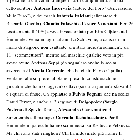
4 persone, a cui vanno dunque i nostri complimenti: si tratta
Antonio Incorvaia
dello scrittore
(autore del libro “Generazione
Fabrizio Falciani
Mille Euro”), e dei coach
(allenatore di
Claudio Falaschi
Cesare Veneziani
Riccardo Ghedin),
e
. Ben 26
(esattamente il 50%) aveva invece optato per Kim Clijsters nel
femminile. Veniamo agli italiani. La Schiavone, a causa di un
inizio di stagione non esaltante, era stato indicata solamente da
11 “scommettitori”, mentre nel maschile qualche voto in più
aveva avuto Andreas Seppi (da segnalare anche la scelta
Nicola Corrente
azzeccata di
, che ha citato Flavio Cipolla).
Veniamo alle sorprese: abbiamo preso in considerazione i
giocatori che hanno raggiunto ottavi (se da largamente sfavoriti)
Fulvio Fognini
o i quarti di finale. Un applauso a
, che ha scelto
Sergio
David Ferrer, e anche ai 3 seguaci di Dolgopolov (
Pastena
Alessandro Carismatico
di Spazio Tennis,
di
Corrado Tschabuschnig
Supertennis e il manager
). Per il
femminile in parecchi hanno scommesso su Kvitova e Petkovic.
Ma chi sono stati i migliori? Chi ha indovinato più nomi? Il