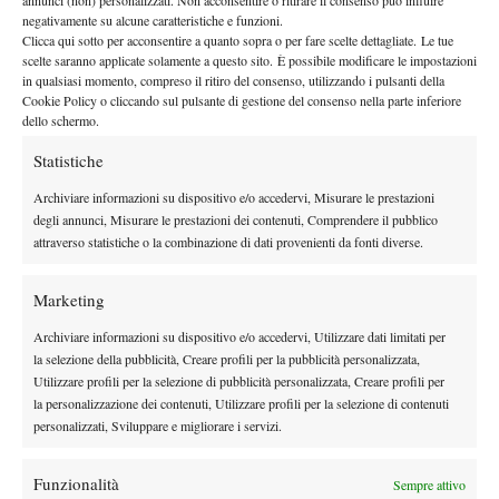
annunci (non) personalizzati. Non acconsentire o ritirare il consenso può influire
negativamente su alcune caratteristiche e funzioni.
Clicca qui sotto per acconsentire a quanto sopra o per fare scelte dettagliate. Le tue
scelte saranno applicate solamente a questo sito. È possibile modificare le impostazioni
in qualsiasi momento, compreso il ritiro del consenso, utilizzando i pulsanti della
Cookie Policy o cliccando sul pulsante di gestione del consenso nella parte inferiore
dello schermo.
Statistiche
Archiviare informazioni su dispositivo e/o accedervi, Misurare le prestazioni
degli annunci, Misurare le prestazioni dei contenuti, Comprendere il pubblico
attraverso statistiche o la combinazione di dati provenienti da fonti diverse.
Marketing
Archiviare informazioni su dispositivo e/o accedervi, Utilizzare dati limitati per
la selezione della pubblicità, Creare profili per la pubblicità personalizzata,
TAGGED:
Alexsandr Dolgopolov
Australian Open
Utilizzare profili per la selezione di pubblicità personalizzata, Creare profili per
Eurosport
Guido Monaco
Kim Clijsters
Novak Djokovic
la personalizzazione dei contenuti, Utilizzare profili per la selezione di contenuti
Pronostici
personalizzati, Sviluppare e migliorare i servizi.
Funzionalità
Sempre attivo