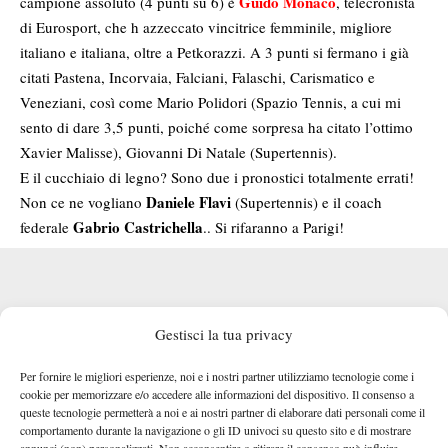
Guido Monaco
campione assoluto (4 punti su 6) è
, telecronista
di Eurosport, che h azzeccato vincitrice femminile, migliore
italiano e italiana, oltre a Petkorazzi. A 3 punti si fermano i già
citati Pastena, Incorvaia, Falciani, Falaschi, Carismatico e
Veneziani, così come Mario Polidori (Spazio Tennis, a cui mi
sento di dare 3,5 punti, poiché come sorpresa ha citato l’ottimo
Xavier Malisse), Giovanni Di Natale (Supertennis).
E il cucchiaio di legno? Sono due i pronostici totalmente errati!
Daniele Flavi
Non ce ne vogliano
(Supertennis) e il coach
Gabrio Castrichella
federale
.. Si rifaranno a Parigi!
Gestisci la tua privacy
Per fornire le migliori esperienze, noi e i nostri partner utilizziamo tecnologie come i
cookie per memorizzare e/o accedere alle informazioni del dispositivo. Il consenso a
queste tecnologie permetterà a noi e ai nostri partner di elaborare dati personali come il
comportamento durante la navigazione o gli ID univoci su questo sito e di mostrare