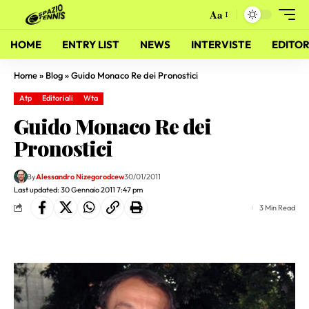
Aa
HOME
ENTRY LIST
NEWS
INTERVISTE
EDITOR
Home
»
Blog
»
Guido Monaco Re dei Pronostici
Atp
Editoriali
Wta
Guido Monaco Re dei
Pronostici
By
Alessandro Nizegorodcew
30/01/2011
Last updated: 30 Gennaio 2011 7:47 pm
3 Min Read