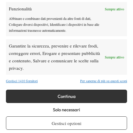
Funzionalità
Sempre attivo
Youtube
Abbinare e combinare dati provenienti da altre fonti di dati,
Collegare diversi dispositivi, Identificare i dispositivi in base alle
informazioni trasmesse automaticamente.
Garantire la sicurezza, prevenire e rilevare frodi,
correggere errori, Erogare e presentare pubblicità
Sempre attivo
e contenuto, Salvare e comunicare le scelte sulla
Testata giornalistica
registrata Aut-Trib Milano n°
Spazio Tennis
privacy.
10268 del 15/09/2025
VIBES MEDIA SRL
Editore:
, P.iva 14250480960
Gestisci 1410 fornitori
Per saperne di più su questi scopi
Direttore Responsabile: Alessandro Nizegorodcew
HOME
Continua
ENTRY LIST
Solo necessari
NEWS
WTA
Gestisci opzioni
ATP