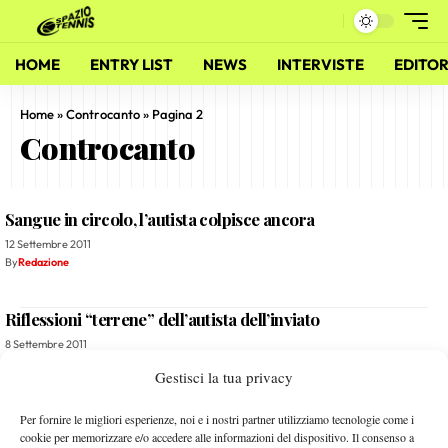
HOME
ENTRY LIST
NEWS
INTERVISTE
EDITOR
Home
»
Controcanto
»
Pagina 2
Controcanto
Sangue in circolo, l’autista colpisce ancora
12 Settembre 2011
By
Redazione
Riflessioni “terrene” dell’autista dell’inviato
8 Settembre 2011
By
Redazione
Gestisci la tua privacy
Controcanto – L’industriale e l’artigiano
Per fornire le migliori esperienze, noi e i nostri partner utilizziamo tecnologie come i
cookie per memorizzare e/o accedere alle informazioni del dispositivo. Il consenso a
22 Dicembre 2010