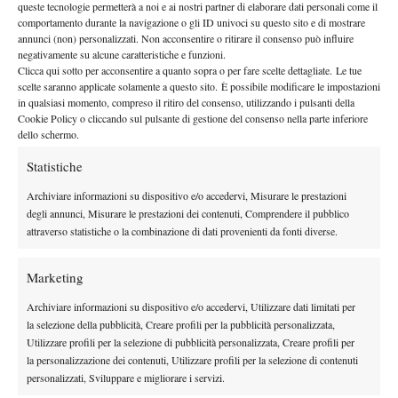
queste tecnologie permetterà a noi e ai nostri partner di elaborare dati personali come il
By
Redazione
comportamento durante la navigazione o gli ID univoci su questo sito e di mostrare
annunci (non) personalizzati. Non acconsentire o ritirare il consenso può influire
negativamente su alcune caratteristiche e funzioni.
L’Incendiario ed il Pompiere
Clicca qui sotto per acconsentire a quanto sopra o per fare scelte dettagliate. Le tue
9 Dicembre 2010
scelte saranno applicate solamente a questo sito. È possibile modificare le impostazioni
By
Redazione
in qualsiasi momento, compreso il ritiro del consenso, utilizzando i pulsanti della
Cookie Policy o cliccando sul pulsante di gestione del consenso nella parte inferiore
dello schermo.
Statistiche
1
2
3
4
Archiviare informazioni su dispositivo e/o accedervi, Misurare le prestazioni
degli annunci, Misurare le prestazioni dei contenuti, Comprendere il pubblico
Facebook
attraverso statistiche o la combinazione di dati provenienti da fonti diverse.
Marketing
X
Archiviare informazioni su dispositivo e/o accedervi, Utilizzare dati limitati per
la selezione della pubblicità, Creare profili per la pubblicità personalizzata,
Utilizzare profili per la selezione di pubblicità personalizzata, Creare profili per
la personalizzazione dei contenuti, Utilizzare profili per la selezione di contenuti
Instagram
personalizzati, Sviluppare e migliorare i servizi.