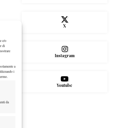
X
e e/o
r di
mostrare
Instagram
 solamente a
ilizzando i
hermo.
Youtube
enti da