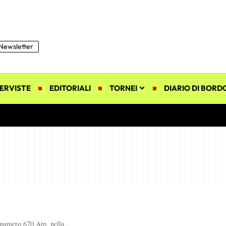
Newsletter
ERVISTE
EDITORIALI
TORNEI
DIARIO DI BORD
 e numero 670 Atp, nella…