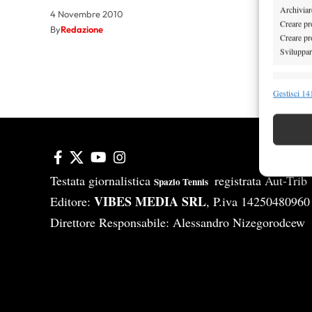
Archiviare
4 Novembre 2010
Creare pro
By
Redazione
Creare pro
Sviluppare
Funzion
Gestisci 141
Abbinare e
Identifica
Garanti
Erogare
Testata giornalistica
registrata Aut-Tri
Spazio Tennis
scelte 
VIBES MEDIA SRL
Editore:
, P.iva 14250480960
Direttore Responsabile: Alessandro Nizegorodcew