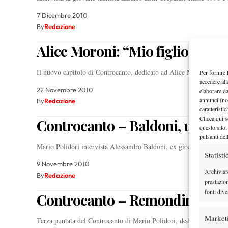
7 Dicembre 2010
By
Redazione
Alice Moroni: “Mio figlio gioch
Il nuovo capitolo di Controcanto, dedicato ad Alice Moroni
Per fornire 
accedere all
22 Novembre 2010
elaborare d
annunci (no
By
Redazione
caratteristi
Clicca qui s
Controcanto – Baldoni, una que
questo sito.
pulsanti del
Mario Polidori intervista Alessandro Baldoni, ex giocatore (196 A
Statisti
9 Novembre 2010
Archiviar
By
Redazione
prestazio
fonti dive
Controcanto – Remondina, meg
Market
Terza puntata del Controcanto di Mario Polidori, dedicata alla g