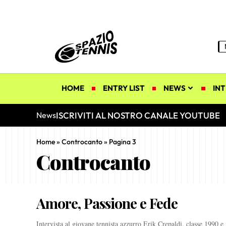
HOME
ENTRY LIST
NEWS
INT
ISCRIVITI AL NOSTRO CANALE YOUTUBE
News
Home
»
Controcanto
»
Pagina 3
Controcanto
Amore, Passione e Fede
Intervista al giovane tennista azzurro Erik Crepaldi, classe 1990