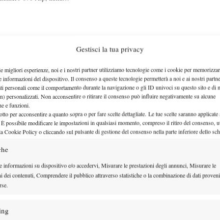
erà a tennis?”
Gestisci la tua privacy
le migliori esperienze, noi e i nostri partner utilizziamo tecnologie come i cookie per memorizzar
e informazioni del dispositivo. Il consenso a queste tecnologie permetterà a noi e ai nostri partne
ati personali come il comportamento durante la navigazione o gli ID univoci su questo sito e di 
n) personalizzati. Non acconsentire o ritirare il consenso può influire negativamente su alcune
che e funzioni.
otto per acconsentire a quanto sopra o per fare scelte dettagliate. Le tue scelte saranno applicate
stione di cuore
 È possibile modificare le impostazioni in qualsiasi momento, compreso il ritiro del consenso, ut
la Cookie Policy o cliccando sul pulsante di gestione del consenso nella parte inferiore dello sc
tp e numero 8 d'Italia) e…
che
e informazioni su dispositivo e/o accedervi, Misurare le prestazioni degli annunci, Misurare le
ni dei contenuti, Comprendere il pubblico attraverso statistiche o la combinazione di dati proveni
rse.
lio di così…
ing
iovane azzurra Giulia Remondina