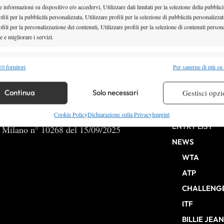
 informazioni su dispositivo e/o accedervi, Utilizzare dati limitati per la selezione della pubblici
fili per la pubblicità personalizzata, Utilizzare profili per la selezione di pubblicità personalizzat
fili per la personalizzazione dei contenuti, Utilizzare profili per la selezione di contenuti persona
 e migliorare i servizi.
1
2
3
4
alità
Semp
0 fornitori
Per saperne di più su
 combinare dati provenienti da altre fonti di dati, Collegare diversi dispositivi,
re i dispositivi in base alle informazioni trasmesse automaticamente.
Continua
Solo necessari
Gestisci opzi
HOME
re la sicurezza, prevenire e rilevare frodi, correggere errori,
Cookie Policy
Dichiarazione sulla Privacy
Imprint
ENTRY LIST
 e presentare pubblicità e contenuto, Salvare e comunicare le
b Milano n° 10268 del 15/09/2025
Semp
sulla privacy.
NEWS
WTA
ATP
CHALLENG
ITF
BILLIE JEA