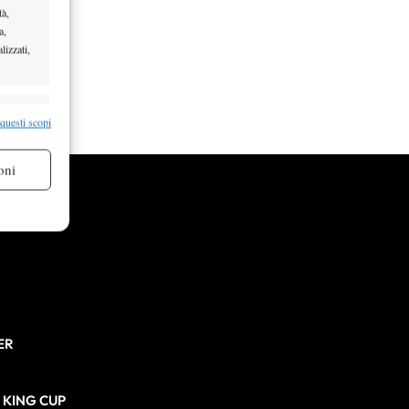
tà,
a,
lizzati,
re attivo
 questi scopi
oni
re attivo
ER
N KING CUP