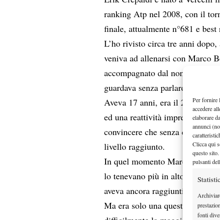
ranking Atp nel 2008, con il to
finale, attualmente n°681 e best
L’ho rivisto circa tre anni dopo,
veniva ad allenarsi con Marco Be
accompagnato dal nonno, altra str
guardava senza parlare e si gode
Per fornire 
Aveva 17 anni, era il 2007, era 
accedere all
ed una reattività impressionante,
elaborare d
annunci (no
convincere che senza determinati a
caratteristi
Clicca qui s
livello raggiunto.
questo sito.
In quel momento Marco Bella era d
pulsanti del
lo tenevano più in alto, mi pare
Statisti
aveva ancora raggiunti.
Archiviar
Ma era solo una questione di tem
prestazio
fonti dive
difficilmente la maggior parte d