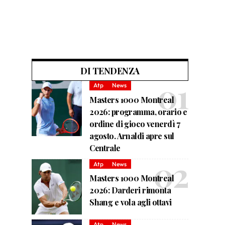
DI TENDENZA
Atp
News
Masters 1000 Montreal
2026: programma, orario e
ordine di gioco venerdì 7
agosto. Arnaldi apre sul
Centrale
Atp
News
Masters 1000 Montreal
2026: Darderi rimonta
Shang e vola agli ottavi
Atp
News