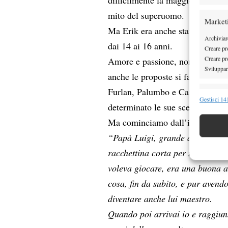
mito del superuomo.
Market
Ma Erik era anche stato convocat
Archiviare
dai 14 ai 16 anni.
Creare pro
Creare pro
Amore e passione, non sono mai s
Sviluppare
anche le proposte si fanno vive.
Furlan, Palumbo e Carnovale, son
Funzion
Gestisci 141
determinato le sue scelte future 
Abbinare e
Ma cominciamo dall’inizio, addir
Identifica
“Papà Luigi, grande appassionat
Garanti
racchettina corta per mio fratel
Erogare
voleva giocare, era una buona at
scelte 
cosa, fin da subito, e pur avendo
diventare anche lui maestro.
Quando poi arrivai io e raggiuns