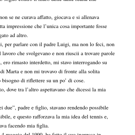
non se ne curava affatto, giocava e si allenava
tta impressione che l’unica cosa importante fosse
gato ad altro.
i, per parlare con il padre Luigi, ma non lo feci, non
l lavoro che svolgevano e non riuscii a trovare parole
, ero rimasto interdetto, mi stavo interrogando su
 di Marta e non mi trovavo di fronte alla solita
 bisogno di riflettere su un po’ di cose.
o, dove tra l’altro aspettavano che dicessi la mia
ei due”, padre e figlio, stavano rendendo possibile
ile, e questo rafforzava la mia idea del tennis e,
ava facendo mia figlia.
l 4 maggio del 1990, ha fatto il suo ingresso in