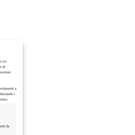
e e/o
r di
mostrare
 solamente a
ilizzando i
hermo.
enti da