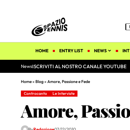
HOME
ENTRY LIST
NEWS
INT
ISCRIVITI AL NOSTRO CANALE YOUTUBE
News
Home
»
Blog
»
Amore, Passione e Fede
Controcanto
Le Interviste
Amore, Passio
By
Redazione
07/12/2010