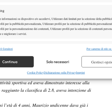
ing
o al Centro Federale di Tirrenia, ci aveva trascorso
 informazioni su dispositivo e/o accedervi, Utilizzare dati limitati per la selezione della pubblici
fili per la pubblicità personalizzata, Utilizzare profili per la selezione di pubblicità personalizzat
fili per la personalizzazione dei contenuti, Utilizzare profili per la selezione di contenuti persona
ufficienti per molti, ma quando i risultati arrivano
 e migliorare i servizi.
o stati per lui un’esperienza importante, che ha
alità
Semp
0 fornitori
Per saperne di più su
e che gli hanno indicato il percorso da seguire.
 combinare dati provenienti da altre fonti di dati, Collegare diversi dispositivi,
ittura tre anni prima che nascesse.
re i dispositivi in base alle informazioni trasmesse automaticamente.
Continua
Solo necessari
Gestisci opzi
o e Maestro che si è fatto da sé, ricavò una
re la sicurezza, prevenire e rilevare frodi, correggere errori,
Cookie Policy
Dichiarazione sulla Privacy
Imprint
lo Maurizio, 4 anni, sette anni più grande di me,
 e presentare pubblicità e contenuto, Salvare e comunicare le
Semp
tività sportiva ed aveva dimostrato interesse alla
sulla privacy.
 raggiunto la classifica di 2.8, aveva intenzione di
i l’età di 4 anni, Maurizio undicenne dava già i