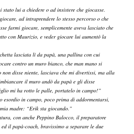
stato lui a chiedere o ad insistere che giocasse.
 giocare, ad intraprendere lo stesso percorso o che
esse farmi giocare, semplicemente aveva lasciato che
atto con Maurizio, e veder giocare lui aumentò la
hetta lasciata lì da papà, una pallina con cui
iocare contro un muro bianco, che man mano si
 non disse niente, lasciava che mi divertissi, ma alla
 imbiancare il muro andò da papà e gli disse
iglio mi ha rotto le palle, portatelo in campo!”
mio esordio in campo, poco prima di addormentarsi,
mia madre: “Erik sta giocando.”
entura, con anche Peppino Balocco, il preparatore
, ed il papà-coach, bravissimo a separare le due