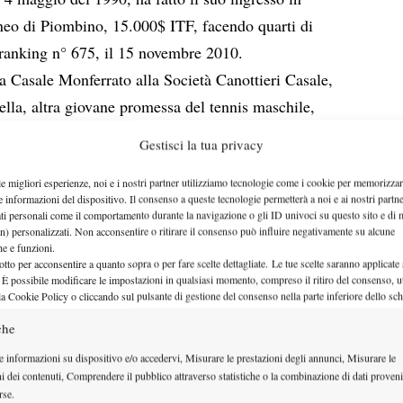
rneo di Piombino, 15.000$ ITF, facendo quarti di
 ranking n° 675, il 15 novembre 2010.
 a Casale Monferrato alla Società Canottieri Casale,
lla, altra giovane promessa del tennis maschile,
aordinaria figura nella vita di Erik, che stava lì,
Gestisci la tua privacy
va le gesta del nipote.
le migliori esperienze, noi e i nostri partner utilizziamo tecnologie come i cookie per memorizzar
sempre piccolo ed esile, ma con una visione di gioco
e informazioni del dispositivo. Il consenso a queste tecnologie permetterà a noi e ai nostri partne
 continuava ad essere un mistero per i più, salvo
ati personali come il comportamento durante la navigazione o gli ID univoci su questo sito e di 
n) personalizzati. Non acconsentire o ritirare il consenso può influire negativamente su alcune
ttributi soltanto il talento poteva giustificare il
che e funzioni.
otto per acconsentire a quanto sopra o per fare scelte dettagliate. Le tue scelte saranno applicate
 È possibile modificare le impostazioni in qualsiasi momento, compreso il ritiro del consenso, ut
avanti a lui, altra dotazione fisica ed altri percorsi
la Cookie Policy o cliccando sul pulsante di gestione del consenso nella parte inferiore dello sc
 avesse già qualche punto Atp, mentre Erik non ne
che
e informazioni su dispositivo e/o accedervi, Misurare le prestazioni degli annunci, Misurare le
po. E si vedeva, anche se restava un atleta su cui
ni dei contenuti, Comprendere il pubblico attraverso statistiche o la combinazione di dati proveni
rse.
elle scuole avrebbe investito, perse come sono nel