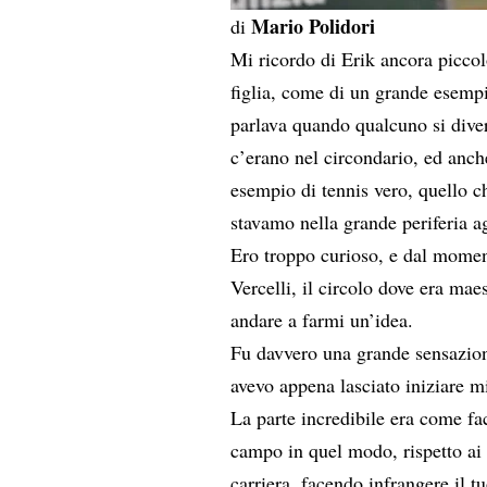
Mario Polidori
di
Mi ricordo di Erik ancora piccolo
figlia, come di un grande esempi
parlava quando qualcuno si diver
c’erano nel circondario, ed anch
esempio di tennis vero, quello ch
stavamo nella grande periferia ag
Ero troppo curioso, e dal momen
Vercelli, il circolo dove era mae
andare a farmi un’idea.
Fu davvero una grande sensazion
avevo appena lasciato iniziare mi
La parte incredibile era come fac
campo in quel modo, rispetto ai 
carriera, facendo infrangere il t