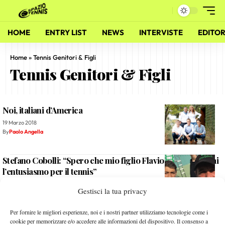
HOME
ENTRY LIST
NEWS
INTERVISTE
EDITOR
Home
»
Tennis Genitori & Figli
Tennis Genitori & Figli
Noi, italiani d’America
19 Marzo 2018
By
Paolo Angella
Stefano Cobolli: “Spero che mio figlio Flavio non perda mai
l’entusiasmo per il tennis”
2 Febbraio 2022
Gestisci la tua privacy
By
Paolo Angella
Ugo Pigato: “Il futuro del tennis italiano? Sono ottimista”
Per fornire le migliori esperienze, noi e i nostri partner utilizziamo tecnologie come i
cookie per memorizzare e/o accedere alle informazioni del dispositivo. Il consenso a