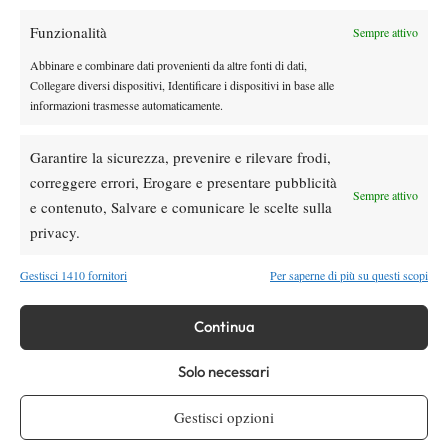
Funzionalità
Sempre attivo
Youtube
Abbinare e combinare dati provenienti da altre fonti di dati,
Collegare diversi dispositivi, Identificare i dispositivi in base alle
informazioni trasmesse automaticamente.
Garantire la sicurezza, prevenire e rilevare frodi,
correggere errori, Erogare e presentare pubblicità
Sempre attivo
e contenuto, Salvare e comunicare le scelte sulla
Testata giornalistica
registrata Aut-Trib Milano n°
Spazio Tennis
privacy.
10268 del 15/09/2025
VIBES MEDIA SRL
Editore:
, P.iva 14250480960
Gestisci 1410 fornitori
Per saperne di più su questi scopi
Direttore Responsabile: Alessandro Nizegorodcew
HOME
Continua
ENTRY LIST
Solo necessari
NEWS
WTA
Gestisci opzioni
ATP