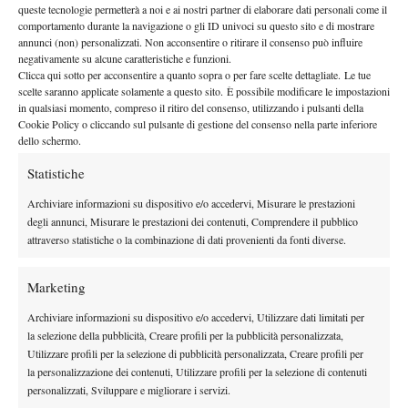
27 Settembre 2017
queste tecnologie permetterà a noi e ai nostri partner di elaborare dati personali come il
By
Paolo Angella
comportamento durante la navigazione o gli ID univoci su questo sito e di mostrare
annunci (non) personalizzati. Non acconsentire o ritirare il consenso può influire
negativamente su alcune caratteristiche e funzioni.
Aragone, Edi Zanetti e il 2.8
Clicca qui sotto per acconsentire a quanto sopra o per fare scelte dettagliate. Le tue
scelte saranno applicate solamente a questo sito. È possibile modificare le impostazioni
15 Settembre 2017
in qualsiasi momento, compreso il ritiro del consenso, utilizzando i pulsanti della
By
Mario Zanetti
Cookie Policy o cliccando sul pulsante di gestione del consenso nella parte inferiore
dello schermo.
Statistiche
1
2
3
…
92
93
Archiviare informazioni su dispositivo e/o accedervi, Misurare le prestazioni
degli annunci, Misurare le prestazioni dei contenuti, Comprendere il pubblico
attraverso statistiche o la combinazione di dati provenienti da fonti diverse.
Facebook
Marketing
X
Archiviare informazioni su dispositivo e/o accedervi, Utilizzare dati limitati per
la selezione della pubblicità, Creare profili per la pubblicità personalizzata,
Utilizzare profili per la selezione di pubblicità personalizzata, Creare profili per
la personalizzazione dei contenuti, Utilizzare profili per la selezione di contenuti
Instagram
personalizzati, Sviluppare e migliorare i servizi.