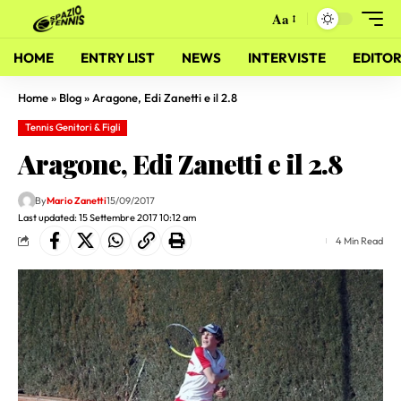
Aa
HOME
ENTRY LIST
NEWS
INTERVISTE
EDITOR
Home
»
Blog
»
Aragone, Edi Zanetti e il 2.8
Tennis Genitori & Figli
Aragone, Edi Zanetti e il 2.8
By
Mario Zanetti
15/09/2017
Last updated: 15 Settembre 2017 10:12 am
4 Min Read