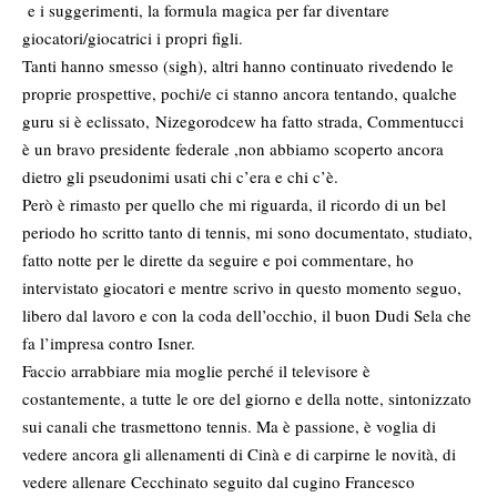
e i suggerimenti, la formula magica per far diventare
giocatori/giocatrici i propri figli.
Tanti hanno smesso (sigh), altri hanno continuato rivedendo le
proprie prospettive, pochi/e ci stanno ancora tentando, qualche
guru si è eclissato,
Nizegorodcew ha fatto strada, Commentucci
è un bravo presidente federale ,non abbiamo scoperto ancora
dietro gli pseudonimi usati chi c’era e chi c’è.
Però è rimasto per quello che mi riguarda, il ricordo di un bel
periodo ho scritto tanto di tennis, mi sono documentato, studiato,
fatto notte per le dirette da seguire e poi commentare, ho
intervistato giocatori e mentre scrivo in questo momento seguo,
libero dal lavoro e con la coda dell’occhio, il buon Dudi Sela che
fa l’impresa contro Isner.
Faccio arrabbiare mia moglie perché il televisore è
costantemente, a tutte le ore del giorno e della notte, sintonizzato
sui canali che trasmettono tennis. Ma è passione, è voglia di
vedere ancora gli allenamenti di Cinà e di carpirne le novità, di
vedere allenare Cecchinato seguito dal cugino Francesco