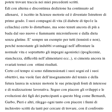
potete trovare traccia nei miei precedenti scritti.
Edi con alterna e discontinua dedizione ha continuato ad
allenarsi, è iscritto in Scienze motorie ed è diventato Istruttore di
primo grado. I suoi compagni di vita (il diabete di tipo1e la
celiachia) certo lo disturbano, ma sono tenuti ancora di più a
bada dal suo nuovo e fiammante microinfusore e dalla dieta
senza glutine. E’ sempre un esempio per tutti (tennisti e non),
perché nonostante gli indubbi svantaggi nell’affrontare la
normale vita e soprattutto gli impegni agonistici (ipoglicemie,
stanchezza, difficoltà nell’alimentarsi ecc..), si cimenta ancora in
svariati tornei con ottimi risultati.
Certo col tempo si sono ridimensionati i suoi sogni ed i suoi
obiettivi, ma vuole fare dell’insegnamento del tennis e della
futura laurea in scienze motorie le sue principali fonti di interesse
e di realizzazione lavorativa. Seguo con piacere gli sviluppi e le
evoluzioni dei figli dei partecipanti a questo blog come Bernardi,
Garbo, Pieri e altri, rileggo ogni tanto con piacere i fiumi di
inchiostro scritti da tanti per cercare di trovare, con il confronto