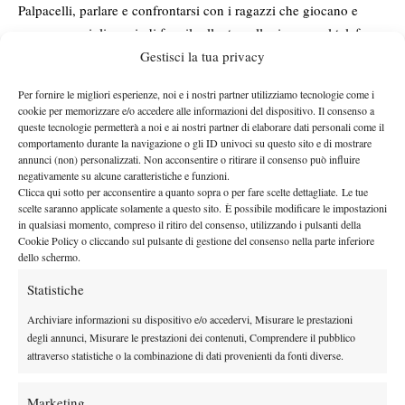
Palpacelli, parlare e confrontarsi con i ragazzi che giocano e
provano a migliorarsi, di fare il rallenty nelle riprese col telefono
per capire quali movimenti si sono cambiati per migliorare un
Gestisci la tua privacy
colpo.
Per fornire le migliori esperienze, noi e i nostri partner utilizziamo tecnologie come i
Insomma grazie al tennis per esistere, grazie Spaziotennis per
cookie per memorizzare e/o accedere alle informazioni del dispositivo. Il consenso a
parlarcene, grazie ad Alessandro Nizegorodcew per
queste tecnologie permetterà a noi e ai nostri partner di elaborare dati personali come il
comportamento durante la navigazione o gli ID univoci su questo sito e di mostrare
commentarcelo! Un augurio particolare voglio farlo ai ragazzi/e
annunci (non) personalizzati. Non acconsentire o ritirare il consenso può influire
che giocano, ci provano: non abbiate la fissazione del primo
negativamente su alcune caratteristiche e funzioni.
punto ATP, continuate, insistete, divertitevi, avrete tanti ricordi da
Clicca qui sotto per acconsentire a quanto sopra o per fare scelte dettagliate. Le tue
scelte saranno applicate solamente a questo sito. È possibile modificare le impostazioni
commentare, tante emozioni da raccontare.
in qualsiasi momento, compreso il ritiro del consenso, utilizzando i pulsanti della
Nel mentre l’ “Aragone de noartri”, il buon Edi Zanetti vincendo
Cookie Policy o cliccando sul pulsante di gestione del consenso nella parte inferiore
dello schermo.
il suo ennesimo 3a categoria è diventato 2,8, la sua perseveranza
e la sua voglia, nonostante le sue difficoltà, gli hanno fatto
Statistiche
raggiungere un traguardo che a molti può sembrare normale ma
Archiviare informazioni su dispositivo e/o accedervi, Misurare le prestazioni
che per lui, e per me, è eccezionale.
degli annunci, Misurare le prestazioni dei contenuti, Comprendere il pubblico
attraverso statistiche o la combinazione di dati provenienti da fonti diverse.
Marketing