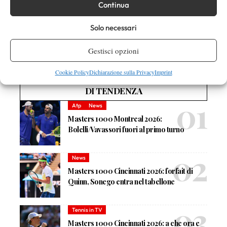
Continua
Solo necessari
Nessun commento
Gestisci opzioni
Devi essere
connesso
per inviare un commento.
Cookie Policy
Dichiarazione sulla Privacy
Imprint
DI TENDENZA
Atp
News
Masters 1000 Montreal 2026:
Bolelli/Vavassori fuori al primo turno
News
Masters 1000 Cincinnati 2026: forfait di
Quinn, Sonego entra nel tabellone
Tennis in TV
Masters 1000 Cincinnati 2026: a che ora e