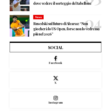
dove vedere il sorteggio del tabellone
News
Rusedski sul futuro di Alcaraz: “Non
giocherà lo US Open, forse non lo vedremo
più nel 2026”
SOCIAL
Facebook
X
Instagram