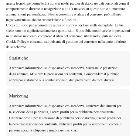
queste tecnologie permetterà a noi e ai nostri partner di elaborare dati personali come il
Federico Ricci si racconta…
comportamento durante la navigazione o gli ID univoci su questo sito e di mostrare
annunci (non) personalizzati. Non acconsentire o ritirare il consenso può influire
2 Gennaio 2014
negativamente su alcune caratteristiche e funzioni.
By
Gianfilippo Maiga
Clicca qui sotto per acconsentire a quanto sopra o per fare scelte dettagliate. Le tue
scelte saranno applicate solamente a questo sito. È possibile modificare le impostazioni
in qualsiasi momento, compreso il ritiro del consenso, utilizzando i pulsanti della
Vagnozzi: “Vi racconto futures e challenger”
Cookie Policy o cliccando sul pulsante di gestione del consenso nella parte inferiore
20 Novembre 2013
dello schermo.
By
Gianfilippo Maiga
Statistiche
Intervista a Ivano Pieri
Archiviare informazioni su dispositivo e/o accedervi, Misurare le prestazioni
degli annunci, Misurare le prestazioni dei contenuti, Comprendere il pubblico
23 Settembre 2013
attraverso statistiche o la combinazione di dati provenienti da fonti diverse.
By
Gianfilippo Maiga
Marketing
Chi vincerà Wimbledon?
Archiviare informazioni su dispositivo e/o accedervi, Utilizzare dati limitati per
17 Giugno 2013
la selezione della pubblicità, Creare profili per la pubblicità personalizzata,
By
Gianfilippo Maiga
Utilizzare profili per la selezione di pubblicità personalizzata, Creare profili per
la personalizzazione dei contenuti, Utilizzare profili per la selezione di contenuti
Intervista a Franco Merlone
personalizzati, Sviluppare e migliorare i servizi.