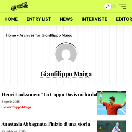
HOME
ENTRY LIST
NEWS
INTERVISTE
EDITOR
Home
»
Archives for Gianfilippo Maiga
Gianfilippo Maiga
Henri Laaksonen: “La Coppa Davis mi ha dato fiducia”
3 Aprile 2015
By
Gianfilippo Maiga
Anastasia Abbagnato, l’inizio di una storia
25 Febbraio 2015