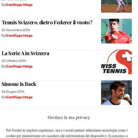
By
Gianfilippo Maiga
Tennis Svizzero, dietro Federer il vuoto?
20 Novembre 2014
By
Gianfilippo Maiga
La Serie A in Svizzera
20 Ottobre 2014
By
Gianfilippo Maiga
Simone Is Back
26 Giugno 2014
By
Gianfilippo Maiga
Campioni da non dimenticare – Monica Giorgi
Gestisci la tua privacy
21 Maggio 2014
By
Gianfilippo Maiga
Per fornire le migliori esperienze, noi e i nostri partner utilizziamo tecnologie come i
cookie per memorizzare e/o accedere alle informazioni del dispositivo. Il consenso a