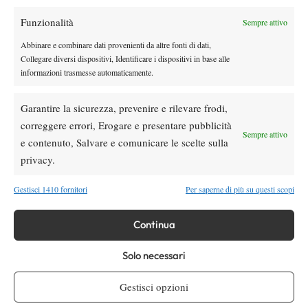
4 Giugno 2013
By
Gianfilippo Maiga
Funzionalità
Sempre attivo
Abbinare e combinare dati provenienti da altre fonti di dati,
Galvani, il tennista che “visse” due volte
Collegare diversi dispositivi, Identificare i dispositivi in base alle
27 Marzo 2013
informazioni trasmesse automaticamente.
By
Gianfilippo Maiga
Garantire la sicurezza, prevenire e rilevare frodi,
correggere errori, Erogare e presentare pubblicità
Sempre attivo
e contenuto, Salvare e comunicare le scelte sulla
1
2
3
4
5
privacy.
Facebook
Gestisci 1410 fornitori
Per saperne di più su questi scopi
Continua
X
Solo necessari
Instagram
Gestisci opzioni