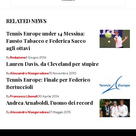
RELATED NEWS
Tennis Europe under 14 Messina:
Fausto Tabacco e Federica Sacco
agli ottavi
By
Redazione
8 Giugno 2016
Lauren Davis, da Cleveland per stupire
By
Alessandro Nizegorodcew
15 Novembre 2010
Tennis Europe: Finale per Federico
Bertuccioli
By
Francesco Libonati
30 Aprile 2014
Andrea Arnaboldi, l’uomo dei record
By
Alessandro Nizegorodcew
21 Maggio 2015