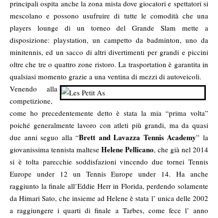
principali ospita anche la zona mista dove giocatori e spettatori si
mescolano e possono usufruire di tutte le comodità che una
players lounge di un torneo del Grande Slam mette a
disposizione: playstation, un campetto da badminton, uno da
minitennis, ed un sacco di altri divertimenti per grandi e piccini
oltre che tre o quattro zone ristoro. La trasportation è garantita in
qualsiasi momento grazie a una ventina di mezzi di autoveicoli.
Venendo alla
competizione,
come ho precedentemente detto è stata la mia “prima volta”
poiché generalmente lavoro con atleti più grandi, ma da quasi
Brett and Lavazza Tennis Academy
due anni seguo alla “
” la
Helene Pellicano
giovanissima tennista maltese
, che già nel 2014
si è tolta parecchie soddisfazioni vincendo due tornei Tennis
Europe under 12 un Tennis Europe under 14. Ha anche
raggiunto la finale all’Eddie Herr in Florida, perdendo solamente
da Himari Sato, che insieme ad Helene è stata l’ unica delle 2002
a raggiungere i quarti di finale a Tarbes, come fece l’ anno