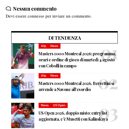
Nessun commento
Devi essere
connesso
per inviare un commento.
DI TENDENZA
Atp
News
Masters 1000 Montreal 2026: programma,
orari e ordine di gioco di martedì 4 agosto
con Cobolli in campo
Atp
News
Masters 1000 Montreal 2026, Berrettini si
arrende a Navone all’esordio
News
US Open
US Open 2026, doppio misto: entry list
aggiornata, c’è Musetti con Kalinskaya