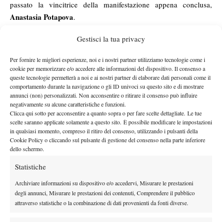
passato la vincitrice della manifestazione appena conclusa,
Anastasia Potapova
.
Sono molto soddisfatto del torneo della mia allieva, soprattuto
Gestisci la tua privacy
perché ha dimostrato di saper lottare contro giocatrici molto più
sviluppate fisicamente e recuperando al secondo turno e negli
Per fornire le migliori esperienze, noi e i nostri partner utilizziamo tecnologie come i
ottavi di finale un set di svantaggio. Il torneo femminile è stato di
cookie per memorizzare e/o accedere alle informazioni del dispositivo. Il consenso a
queste tecnologie permetterà a noi e ai nostri partner di elaborare dati personali come il
altissimo livello con almeno 6/7 giocatrici che avrebbero potuto
comportamento durante la navigazione o gli ID univoci su questo sito e di mostrare
vincere il titolo. Come confermato dai moltissimi osservatori
annunci (non) personalizzati. Non acconsentire o ritirare il consenso può influire
il livello femminile di quest’anno è stato
presenti al torneo
negativamente su alcune caratteristiche e funzioni.
Clicca qui sotto per acconsentire a quanto sopra o per fare scelte dettagliate. Le tue
particolarmente alto
e prevedono lo stesso per l’anno prossimo
scelte saranno applicate solamente a questo sito. È possibile modificare le impostazioni
quando si sfideranno le 2002 e le 2003. La fortissima giocatrice
in qualsiasi momento, compreso il ritiro del consenso, utilizzando i pulsanti della
Cookie Policy o cliccando sul pulsante di gestione del consenso nella parte inferiore
russa che ha dominato già dall’anno scorso la categoria non ha
dello schermo.
avuto affatto vita facile ed ha ceduto per due volte un set durante
il torneo, persino per 6 giochi a 0 durante i quarti di finale contro
Statistiche
l’ucraina Laguza. Al momento la differenza che ha rispetto alle
Archiviare informazioni su dispositivo e/o accedervi, Misurare le prestazioni
altre è la consapevolezza di essere la favorita che la “costringe” a
degli annunci, Misurare le prestazioni dei contenuti, Comprendere il pubblico
fare di tutto per vincere ogni volta, oltre che alle ottime doti
attraverso statistiche o la combinazione di dati provenienti da fonti diverse.
tecniche ed atletiche.