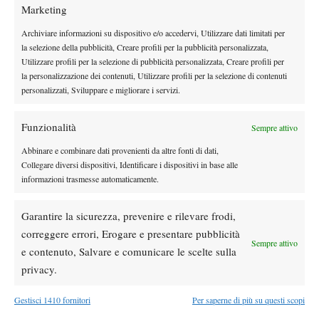
Marketing
Archiviare informazioni su dispositivo e/o accedervi, Utilizzare dati limitati per
la selezione della pubblicità, Creare profili per la pubblicità personalizzata,
Utilizzare profili per la selezione di pubblicità personalizzata, Creare profili per
la personalizzazione dei contenuti, Utilizzare profili per la selezione di contenuti
personalizzati, Sviluppare e migliorare i servizi.
Funzionalità
Sempre attivo
Abbinare e combinare dati provenienti da altre fonti di dati,
Collegare diversi dispositivi, Identificare i dispositivi in base alle
informazioni trasmesse automaticamente.
Tseng
Il torneo maschile ha visto la vittoria del taiwanense
che è
Garantire la sicurezza, prevenire e rilevare frodi,
dotato di una tecnica praticamente perfetta, grande grinta e gioco
correggere errori, Erogare e presentare pubblicità
di gambe. Non ho potuto concentrarmi troppo sui ragazzi visto
Sempre attivo
e contenuto, Salvare e comunicare le scelte sulla
che sono stato spesso impegnato a studiare come battere le future
privacy.
A differenza di alcuni anni fa, nei
avversarie della Pellicano.
quali vinceva i tornei under 14 chi buttava più palle di là, ora
Gestisci 1410 fornitori
Per saperne di più su questi scopi
si gioca un tennis moderno con accelerazioni e cambi di ritmo