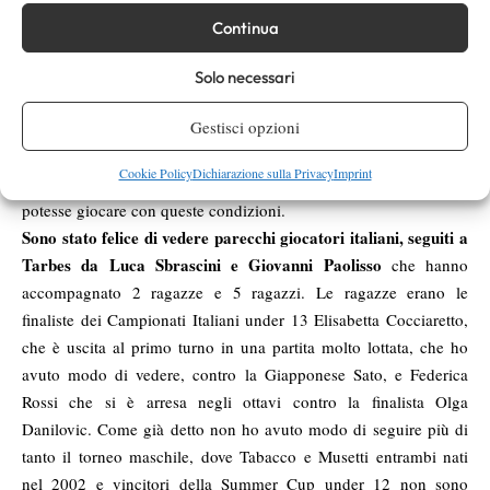
che la fanno da padrone
, quindi anche la preparazione tattica di
Continua
ogni singola partita viene studiata come per i professionisti di
volta in volta, di avversario in avversario.
Solo necessari
L’evento, pregno di professionalità, ha fatto in modo che non ci
Gestisci opzioni
fossero scenate di alcun tipo; non credo di aver visto un singolo
lancio di racchetta, urla o genitori che volevano entrare in campo
Cookie Policy
Dichiarazione sulla Privacy
Imprint
a giocare al posto dei figli. Sarebbe stupendo se ogni volta si
potesse giocare con queste condizioni.
Sono stato felice di vedere parecchi giocatori italiani, seguiti a
Tarbes da Luca Sbrascini e Giovanni Paolisso
che hanno
accompagnato 2 ragazze e 5 ragazzi. Le ragazze erano le
finaliste dei Campionati Italiani under 13 Elisabetta Cocciaretto,
che è uscita al primo turno in una partita molto lottata, che ho
avuto modo di vedere, contro la Giapponese Sato, e Federica
Rossi che si è arresa negli ottavi contro la finalista Olga
Danilovic. Come già detto non ho avuto modo di seguire più di
tanto il torneo maschile, dove Tabacco e Musetti entrambi nati
nel 2002 e vincitori della Summer Cup under 12 non sono