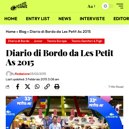
Aa
HOME
ENTRY LIST
NEWS
INTERVISTE
EDITOR
Home
»
Blog
»
Diario di Bordo da Les Petit As 2015
Diario di Bordo
Junior
Tennis Europe
Tennis Genitori & Figli
Diario di Bordo da Les Petit
As 2015
By
Redazione
03/02/2015
Last updated: 3 Febbraio 2015 3:08 am
7 Min Read