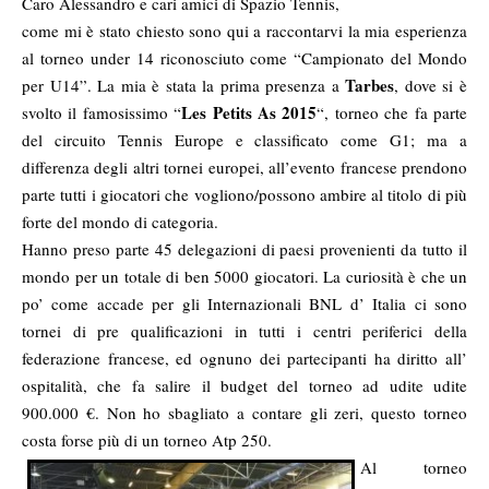
Caro Alessandro e cari amici di Spazio Tennis,
come mi è stato chiesto sono qui a raccontarvi la mia esperienza
al torneo under 14 riconosciuto come “Campionato del Mondo
Tarbes
per U14”. La mia è stata la prima presenza a
, dove si è
Les Petits As 2015
svolto il famosissimo “
“, torneo che fa parte
del circuito Tennis Europe e classificato come G1; ma a
differenza degli altri tornei europei, all’evento francese prendono
parte tutti i giocatori che vogliono/possono ambire al titolo di più
forte del mondo di categoria.
Hanno preso parte 45 delegazioni di paesi provenienti da tutto il
mondo per un totale di ben 5000 giocatori. La curiosità è che un
po’ come accade per gli Internazionali BNL d’ Italia ci sono
tornei di pre qualificazioni in tutti i centri periferici della
federazione francese, ed ognuno dei partecipanti ha diritto all’
ospitalità, che fa salire il budget del torneo ad udite udite
900.000 €. Non ho sbagliato a contare gli zeri, questo torneo
costa forse più di un torneo Atp 250.
Al torneo