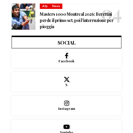
Atp
News
Masters 1000 Montreal 2026: Berettini
perde il primo set, poi l’interruzione per
pioggia
SOCIAL
Facebook
X
Instagram
Youtube