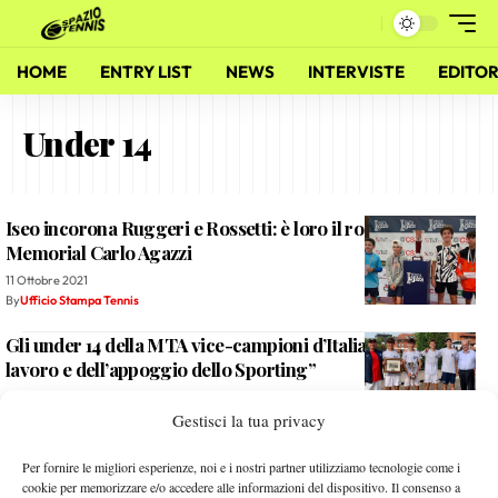
HOME
ENTRY LIST
NEWS
INTERVISTE
EDITOR
Under 14
Iseo incorona Ruggeri e Rossetti: è loro il rodeo under
Memorial Carlo Agazzi
11 Ottobre 2021
By
Ufficio Stampa Tennis
Gli under 14 della MTA vice-campioni d’Italia: “Il frutto del
lavoro e dell’appoggio dello Sporting”
27 Settembre 2021
Gestisci la tua privacy
By
Ufficio Stampa Tennis
Gli under 14 della MTA fra le migliori otto squadre d’Italia:
Per fornire le migliori esperienze, noi e i nostri partner utilizziamo tecnologie come i
da venerdì si giocano lo scudetto
cookie per memorizzare e/o accedere alle informazioni del dispositivo. Il consenso a