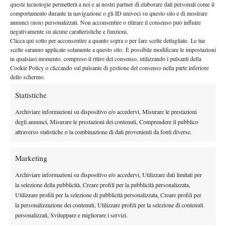
queste tecnologie permetterà a noi e ai nostri partner di elaborare dati personali come il
21 Settembre 2021
comportamento durante la navigazione o gli ID univoci su questo sito e di mostrare
By
Ufficio Stampa Tennis
annunci (non) personalizzati. Non acconsentire o ritirare il consenso può influire
negativamente su alcune caratteristiche e funzioni.
Gli ‘enfants terribles’ della MTA ripartono da Milano, a
Clicca qui sotto per acconsentire a quanto sopra o per fare scelte dettagliate. Le tue
caccia delle finali nazionali
scelte saranno applicate solamente a questo sito. È possibile modificare le impostazioni
in qualsiasi momento, compreso il ritiro del consenso, utilizzando i pulsanti della
15 Settembre 2021
Cookie Policy o cliccando sul pulsante di gestione del consenso nella parte inferiore
By
Ufficio Stampa Tennis
dello schermo.
Statistiche
1
2
3
…
13
14
Archiviare informazioni su dispositivo e/o accedervi, Misurare le prestazioni
degli annunci, Misurare le prestazioni dei contenuti, Comprendere il pubblico
Facebook
attraverso statistiche o la combinazione di dati provenienti da fonti diverse.
Marketing
X
Archiviare informazioni su dispositivo e/o accedervi, Utilizzare dati limitati per
la selezione della pubblicità, Creare profili per la pubblicità personalizzata,
Utilizzare profili per la selezione di pubblicità personalizzata, Creare profili per
la personalizzazione dei contenuti, Utilizzare profili per la selezione di contenuti
Instagram
personalizzati, Sviluppare e migliorare i servizi.