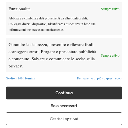
Funzionalità
Sempre attivo
Youtube
Abbinare e combinare dati provenienti da altre fonti di dati,
Collegare diversi dispositivi, Identificare i dispositivi in base alle
informazioni trasmesse automaticamente.
Garantire la sicurezza, prevenire e rilevare frodi,
correggere errori, Erogare e presentare pubblicità
Sempre attivo
e contenuto, Salvare e comunicare le scelte sulla
Testata giornalistica
registrata Aut-Trib Milano n°
Spazio Tennis
privacy.
10268 del 15/09/2025
VIBES MEDIA SRL
Editore:
, P.iva 14250480960
Gestisci 1410 fornitori
Per saperne di più su questi scopi
Direttore Responsabile: Alessandro Nizegorodcew
HOME
Continua
ENTRY LIST
Solo necessari
NEWS
WTA
Gestisci opzioni
ATP