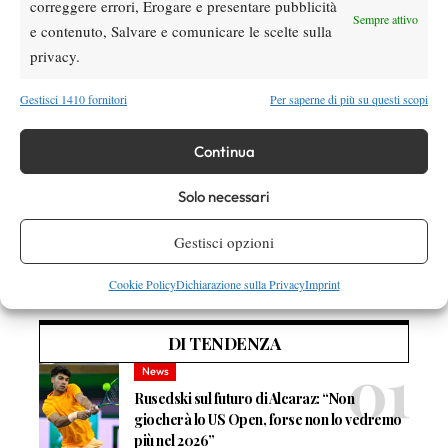
correggere errori, Erogare e presentare pubblicità
Sempre attivo
e contenuto, Salvare e comunicare le scelte sulla
TAGGED:
Campionati a Squadre Under
privacy.
Milano Tennis Academy
MTA Milano Tennis Academy
Under 14
Gestisci 1410 fornitori
Per saperne di più su questi scopi
Continua
Solo necessari
Nessun commento
Gestisci opzioni
Devi essere
connesso
per inviare un commento.
Cookie Policy
Dichiarazione sulla Privacy
Imprint
DI TENDENZA
News
Rusedski sul futuro di Alcaraz: “Non
giocherà lo US Open, forse non lo vedremo
più nel 2026”