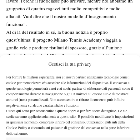
lavoro. Perché il fuoriclasse può arrivare, mentre noi abbiamo un
gruppetto di quattro ragazzi tutti molto competitivi e molto
affiatati. Vuol dire che il nostro modello d’insegnamento
funziona”.
Al di là del risultato in sé, la buona notizia è proprio
quest’ultima: il progetto Milano Tennis Academy viaggia a
gonfie vele e produce risultati di spessore, grazie all’unione
d’intenti fra i tecnici MTA e il consiglio direttivo dello Sporting
Club Milano 2, ‘casa’ dell’academy fin dalla sua nascita. “Il club
Gestisci la tua privacy
– dice Piercarlo Guglielmi, general manager MTA – ha creduto
Per fornire le migliori esperienze, noi e i nostri partner utilizziamo tecnologie come i
fin dall’inizio nel progetto Milano Tennis Academy, mettendo a
cookie per memorizzare e/o accedere alle informazioni del dispositivo. Il consenso a
disposizione nostra e dei ragazzi una struttura perfetta per la loro
queste tecnologie permetterà a noi e ai nostri partner di elaborare dati personali come il
comportamento durante la navigazione o gli ID univoci su questo sito e di mostrare
crescita umana e sportiva. Il nostro è un percorso a lungo
annunci (non) personalizzati. Non acconsentire o ritirare il consenso può influire
termine, che richiede tanti sforzi e altrettante risorse, e questo
negativamente su alcune caratteristiche e funzioni.
ultimo risultato, così come tutti gli altri traguardi raggiunti nei
Clicca qui sotto per acconsentire a quanto sopra o per fare scelte dettagliate. Le tue
scelte saranno applicate solamente a questo sito. È possibile modificare le impostazioni
primi tre anni di vita dell’accademia, non sarebbe stato possibile
in qualsiasi momento, compreso il ritiro del consenso, utilizzando i pulsanti della
senza l’appoggio dello Sporting Club Milano 2 e di tutti i suoi
Cookie Policy o cliccando sul pulsante di gestione del consenso nella parte inferiore
soci. Hanno condiviso il nostro impegno per offrire un
dello schermo.