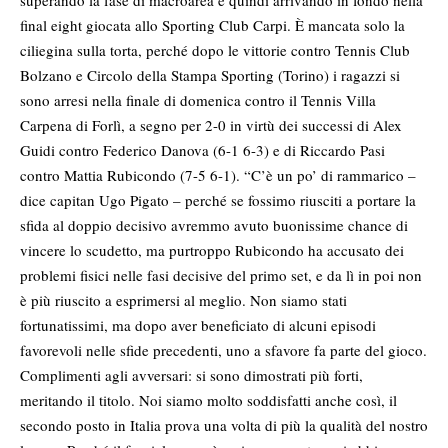
superando la fase di macroarea e quindi arrivando in fondo nella
final eight giocata allo Sporting Club Carpi. È mancata solo la
ciliegina sulla torta, perché dopo le vittorie contro Tennis Club
Bolzano e Circolo della Stampa Sporting (Torino) i ragazzi si
sono arresi nella finale di domenica contro il Tennis Villa
Carpena di Forlì, a segno per 2-0 in virtù dei successi di Alex
Guidi contro Federico Danova (6-1 6-3) e di Riccardo Pasi
contro Mattia Rubicondo (7-5 6-1). “C’è un po’ di rammarico –
dice capitan Ugo Pigato – perché se fossimo riusciti a portare la
sfida al doppio decisivo avremmo avuto buonissime chance di
vincere lo scudetto, ma purtroppo Rubicondo ha accusato dei
problemi fisici nelle fasi decisive del primo set, e da lì in poi non
è più riuscito a esprimersi al meglio. Non siamo stati
fortunatissimi, ma dopo aver beneficiato di alcuni episodi
favorevoli nelle sfide precedenti, uno a sfavore fa parte del gioco.
Complimenti agli avversari: si sono dimostrati più forti,
meritando il titolo. Noi siamo molto soddisfatti anche così, il
secondo posto in Italia prova una volta di più la qualità del nostro