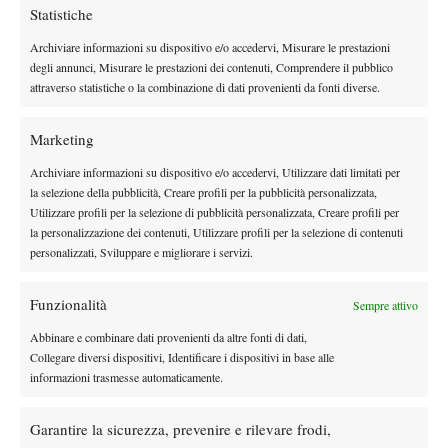
laboratorio tennistico di alto livello a Milano e a Segrate in
Statistiche
particolare, e supportano di continuo la nostra attività,
Archiviare informazioni su dispositivo e/o accedervi, Misurare le prestazioni
permettendoci di inseguire obiettivi che altrimenti risulterebbero
degli annunci, Misurare le prestazioni dei contenuti, Comprendere il pubblico
molto più complicati da raggiungere”. Proprio come quello di
attraverso statistiche o la combinazione di dati provenienti da fonti diverse.
sfiorare un titolo nazionale con un quartetto di talenti fatti in
casa, che sui campi di Segrate hanno trovato l’ambiente ideale
Marketing
per gettare le basi del loro futuro con la racchetta.
Archiviare informazioni su dispositivo e/o accedervi, Utilizzare dati limitati per
IL CAMMINO DELLA MILANO TENNIS ACADEMY NELLA
la selezione della pubblicità, Creare profili per la pubblicità personalizzata,
FINAL EIGHT DI CARPI
Utilizzare profili per la selezione di pubblicità personalizzata, Creare profili per
Quarti di finale: Milano Tennis Academy b. Tennis Club Bolzano
la personalizzazione dei contenuti, Utilizzare profili per la selezione di contenuti
personalizzati, Sviluppare e migliorare i servizi.
2-1 (Lechner b. Danova 6-3 6-3, Rubicondo b. Bacher 4-6 6-3 6-
3, Danova/Rubicondo b. Lechner/Bacher 6-3 6-3).
Funzionalità
Semifinale: Milano Tennis Academy b. Circolo della Stampa
Sempre attivo
Sporting 2-1 (Rubicondo b. Bossotti 6-0 6-1, Pecorini b. Pincini
Abbinare e combinare dati provenienti da altre fonti di dati,
6-1 6-1, Danova/Rubicondo b. Monforte/Pecorini 6-2 6-2).
Collegare diversi dispositivi, Identificare i dispositivi in base alle
informazioni trasmesse automaticamente.
Finale: Tennis Villa Carpena Forlì b. Milano Tennis Academy 2-0
(Guidi b. Danova 6-1 6-3, Pasi b. Rubicondo 7-5 6-1).
Garantire la sicurezza, prevenire e rilevare frodi,