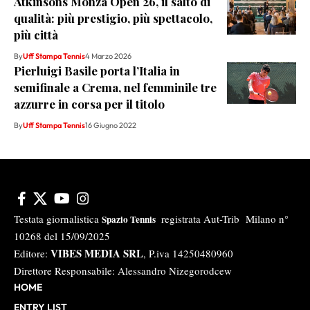
Atkinsons Monza Open 26, il salto di
qualità: più prestigio, più spettacolo,
più città
By
Uff Stampa Tennis
4 Marzo 2026
Pierluigi Basile porta l’Italia in
semifinale a Crema, nel femminile tre
azzurre in corsa per il titolo
By
Uff Stampa Tennis
16 Giugno 2022
Testata giornalistica
registrata Aut-Trib Milano n°
Spazio Tennis
10268 del 15/09/2025
VIBES MEDIA SRL
Editore:
, P.iva 14250480960
Direttore Responsabile: Alessandro Nizegorodcew
HOME
ENTRY LIST