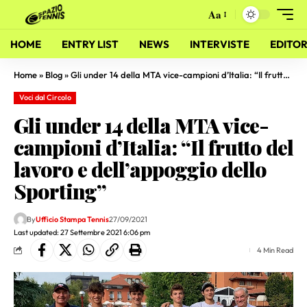
Aa
HOME
ENTRY LIST
NEWS
INTERVISTE
EDITOR
Home
»
Blog
»
Gli under 14 della MTA vice-campioni d’Italia: “Il frutto del lavoro e dell’appoggio dello Sporting”
Voci dal Circolo
Gli under 14 della MTA vice-
campioni d’Italia: “Il frutto del
lavoro e dell’appoggio dello
Sporting”
By
Ufficio Stampa Tennis
27/09/2021
Last updated: 27 Settembre 2021 6:06 pm
4 Min Read