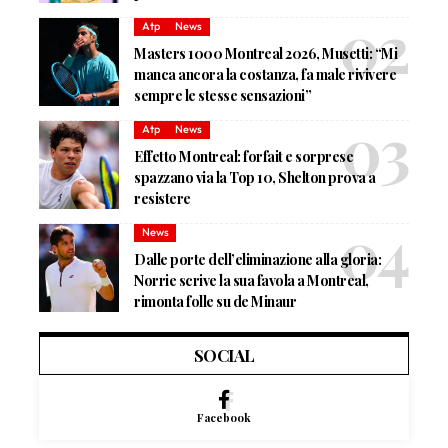
Atp
News
Masters 1000 Montreal 2026, Musetti: “Mi
manca ancora la costanza, fa male rivivere
sempre le stesse sensazioni”
Atp
News
Effetto Montreal: forfait e sorprese
spazzano via la Top 10, Shelton prova a
resistere
News
Dalle porte dell’eliminazione alla gloria:
Norrie scrive la sua favola a Montreal,
rimonta folle su de Minaur
SOCIAL
Facebook