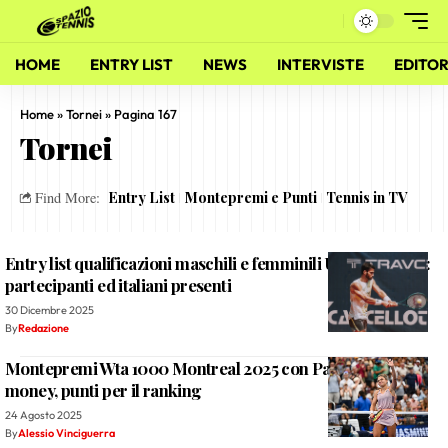
HOME
ENTRY LIST
NEWS
INTERVISTE
EDITOR
Home
»
Tornei
»
Pagina 167
Tornei
Entry List
Montepremi e Punti
Tennis in TV
Find More:
Entry list qualificazioni maschili e femminili Us Open 2025:
partecipanti ed italiani presenti
30 Dicembre 2025
By
Redazione
Montepremi Wta 1000 Montreal 2025 con Paolini: prize
money, punti per il ranking
24 Agosto 2025
By
Alessio Vinciguerra