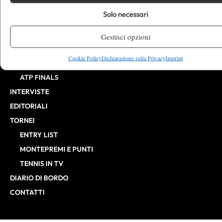
WTA
Solo necessari
ATP
CHALLENGER
Gestisci opzioni
ITF
Cookie Policy
Dichiarazione sulla Privacy
Imprint
BILLIE JEAN KING CUP
ATP FINALS
INTERVISTE
EDITORIALI
TORNEI
ENTRY LIST
MONTEPREMI E PUNTI
TENNIS IN TV
DIARIO DI BORDO
CONTATTI