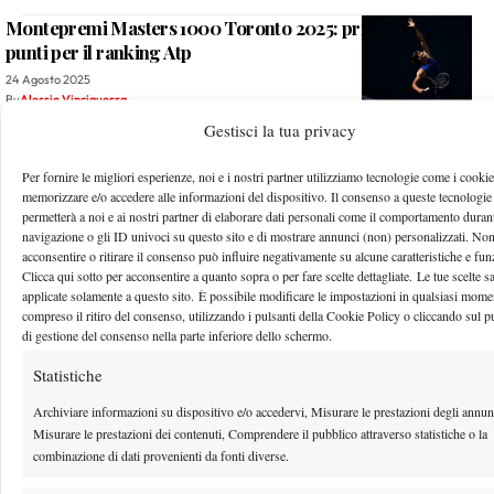
Montepremi Masters 1000 Toronto 2025: prize money,
punti per il ranking Atp
24 Agosto 2025
By
Alessio Vinciguerra
Gestisci la tua privacy
Montepremi Atp Umago 2025 con Darderi: soldi e prize
money, punti per il ranking
Per fornire le migliori esperienze, noi e i nostri partner utilizziamo tecnologie come i cookie
memorizzare e/o accedere alle informazioni del dispositivo. Il consenso a queste tecnologie
24 Agosto 2025
permetterà a noi e ai nostri partner di elaborare dati personali come il comportamento durant
By
Alessio Vinciguerra
navigazione o gli ID univoci su questo sito e di mostrare annunci (non) personalizzati. No
acconsentire o ritirare il consenso può influire negativamente su alcune caratteristiche e fun
Clicca qui sotto per acconsentire a quanto sopra o per fare scelte dettagliate. Le tue scelte 
1
2
…
165
166
167
168
169
…
171
172
applicate solamente a questo sito. È possibile modificare le impostazioni in qualsiasi mome
compreso il ritiro del consenso, utilizzando i pulsanti della Cookie Policy o cliccando sul p
di gestione del consenso nella parte inferiore dello schermo.
Facebook
Statistiche
Archiviare informazioni su dispositivo e/o accedervi, Misurare le prestazioni degli annun
Misurare le prestazioni dei contenuti, Comprendere il pubblico attraverso statistiche o la
X
combinazione di dati provenienti da fonti diverse.