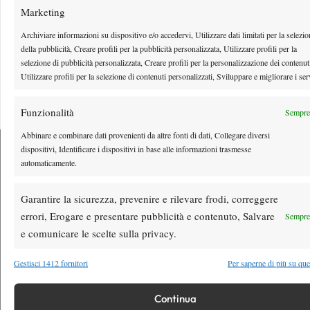
Marketing
Instagram
Archiviare informazioni su dispositivo e/o accedervi, Utilizzare dati limitati per la selezi
della pubblicità, Creare profili per la pubblicità personalizzata, Utilizzare profili per la
selezione di pubblicità personalizzata, Creare profili per la personalizzazione dei contenut
Youtube
Utilizzare profili per la selezione di contenuti personalizzati, Sviluppare e migliorare i ser
Funzionalità
Sempre 
Abbinare e combinare dati provenienti da altre fonti di dati, Collegare diversi
dispositivi, Identificare i dispositivi in base alle informazioni trasmesse
automaticamente.
Testata giornalistica
registrata Aut-Trib Milano n°
Spazio Tennis
Garantire la sicurezza, prevenire e rilevare frodi, correggere
10268 del 15/09/2025
errori, Erogare e presentare pubblicità e contenuto, Salvare
Sempre 
VIBES MEDIA SRL
Editore:
, P.iva 14250480960
e comunicare le scelte sulla privacy.
Direttore Responsabile: Alessandro Nizegorodcew
HOME
Gestisci 1412 fornitori
Per saperne di più su que
ENTRY LIST
NEWS
Continua