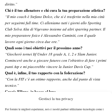
diritto.”
Chi è il tuo allenatore e chi cura la tua preparazione atletica?
“Il mio coach è Stefano Dolce, che si è trasferito nella mia città
per seguirmi full time. Ci alleniamo tutti i giorni allo Sporting
Club Selva Alta di Vigevano insieme ad altri sparring partner. Il
mio preparatore fisico è Alessandro Caminiti, con il quale
lavoro ogni giorno circa due ore.”
Quali sono i tuoi obiettivi per il prossimo anno?
“Giocherò tornei Itf Under 18 grade A, 1, 2 e Slam Junior.
Comincerò anche a giocare futures con l’obiettivo di fare i primi
punti Atp e mi piacerebbe vincere la Junior Davis Cup.”
Qual è, infine, il tuo rapporto con la federazione?
“Con la FIT c’è un ottimo rapporto, anche dal punto di vista
tecnico.”
Grazie Filippo, in bocca al lupo.
“Crepi. Un saluto a tutti i lettori di Spazio Tennis!”
Gestisci la tua privacy
Per fornire le migliori esperienze, noi e i nostri partner utilizziamo tecnologie come i