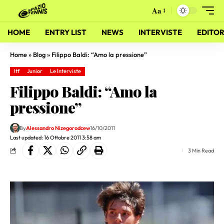
Aa
HOME
ENTRY LIST
NEWS
INTERVISTE
EDITOR
Home
»
Blog
»
Filippo Baldi: “Amo la pressione”
Itf
Junior
Le Interviste
Filippo Baldi: “Amo la
pressione”
By
Alessandro Nizegorodcew
16/10/2011
Last updated: 16 Ottobre 2011 3:58 am
3 Min Read