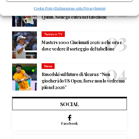
News
Cookie Policy
Dichiarazione sulla Privacy
Imprint
Masters 1000 Cincinnati 2026: forfait di
Quinn, Sonego entra nel tabellone
Tennis in TV
Masters 1000 Cincinnati 2026: a che ora e
dove vedere il sorteggio del tabellone
News
Rusedski sul futuro di Alcaraz: “Non
giocherà lo US Open, forse non lo vedremo
più nel 2026”
SOCIAL
Facebook