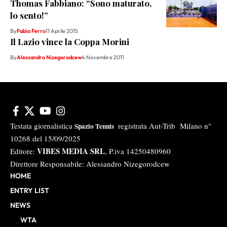
Thomas Fabbiano: “Sono maturato,
lo sento!”
By
Fabio Ferro
11 Aprile 2015
Il Lazio vince la Coppa Morini
By
Alessandro Nizegorodcew
4 Novembre 2011
Testata giornalistica
registrata Aut-Trib Milano n°
Spazio Tennis
10268 del 15/09/2025
VIBES MEDIA SRL
Editore:
, P.iva 14250480960
Direttore Responsabile: Alessandro Nizegorodcew
HOME
ENTRY LIST
NEWS
WTA