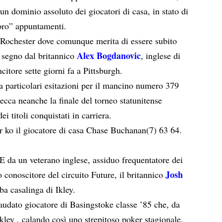
un dominio assoluto dei giocatori di casa, in stato di
loro” appuntamenti.
i Rochester dove comunque merita di essere subito
Alex Bogdanovic
a segno dal britannico
, inglese di
citore sette giorni fa a Pittsburgh.
a particolari esitazioni per il mancino numero 379
ecca neanche la finale del torneo statunitense
ei titoli conquistati in carriera.
r ko il giocatore di casa Chase Buchanan(7) 63 64.
 da un veterano inglese, assiduo frequentatore dei
Josh
to conoscitore del circuito Future, il britannico
rba casalinga di Ikley.
audato giocatore di Basingstoke classe ’85 che, da
kley , calando così uno strepitoso poker stagionale.