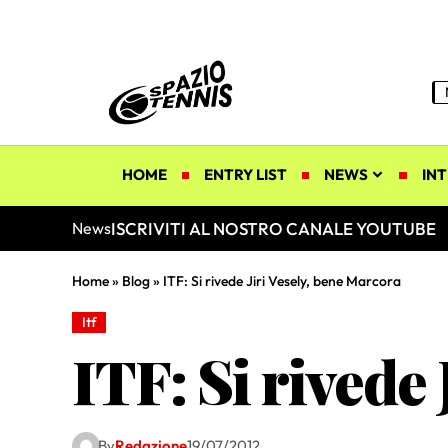
HOME
ENTRY LIST
NEWS
INT
ISCRIVITI AL NOSTRO CANALE YOUTUBE
News
Home
»
Blog
»
ITF: Si rivede Jiri Vesely, bene Marcora
Itf
ITF: Si rivede
By
Redazione
19/07/2012