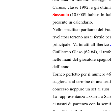
Caruso, classe 1992, e gli ottimi
Sassuolo
(10.000$ Italia): In It
presente in calendario.
Nello specifico parliamo del Fu
rivelatosi terreno assai fertile p
principale. Va infatti all’iberico
Guillermo Olaso (62 64), il tro
nelle mani del giocatore spagnolo
dell’anno.
Torneo perfetto per il numero 4
stagionale al termine di una set
concesso neppure un set ai suoi 
La rappresentanza azzurra a Sas
ai nastri di partenza con la semif
Bega(5), Della Tommasina, Sinic