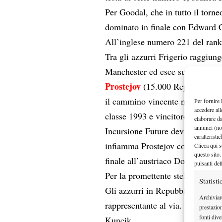
Per Goodal, che in tutto il torne
dominato in finale con Edward C
All’inglese numero 221 del ranki
Tra gli azzurri Frigerio raggiung
Manchester ed esce subito.
Prostejov
(15.000 Rep. Ceca): Ri
il cammino vincente nel mondo 
Per fornire 
accedere all
classe 1993 e vincitore del “tor
elaborare d
annunci (no
Incursione Future devastante per
caratteristi
infiamma Prostejov con un eloqu
Clicca qui s
questo sito.
finale all’austriaco Dominic Th
pulsanti del
Per la promettente stella ceca si t
Statisti
Gli azzurri in Repubblica Ceca: 
Archiviar
rappresentante al via. Per l’ital
prestazio
fonti dive
Kuncik.