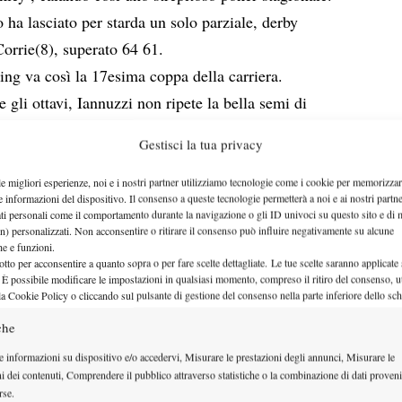
o ha lasciato per starda un solo parziale, derby
orrie(8), superato 64 61.
ng va così la 17esima coppa della carriera.
e gli ottavi, Iannuzzi non ripete la bella semi di
Gestisci la tua privacy
parte dal torneo casalingo di Prostejov, terra rossa,
Jiri Vesely
Future del talento ceco
, giovane speranza
le migliori esperienze, noi e i nostri partner utilizziamo tecnologie come i cookie per memorizzar
e informazioni del dispositivo. Il consenso a queste tecnologie permetterà a noi e ai nostri partne
neo zero” di Shenzen ad inizio gennaio.
ati personali come il comportamento durante la navigazione o gli ID univoci su questo sito e di 
n) personalizzati. Non acconsentire o ritirare il consenso può influire negativamente su alcune
 l’attuale numero 528 Atp che da ottavo favorito
che e funzioni.
ente percorso netto culminato con il doppio 64 in
otto per acconsentire a quanto sopra o per fare scelte dettagliate. Le tue scelte saranno applicate
 È possibile modificare le impostazioni in qualsiasi momento, compreso il ritiro del consenso, ut
iem(6).
la Cookie Policy o cliccando sul pulsante di gestione del consenso nella parte inferiore dello sc
ratta del terzo sigillo in carriera.
che
delude Riccardo Bellotti(1), unico nostro
e informazioni su dispositivo e/o accedervi, Misurare le prestazioni degli annunci, Misurare le
iano corsa finita al secondo turno con la wild card
ni dei contenuti, Comprendere il pubblico attraverso statistiche o la combinazione di dati proveni
rse.