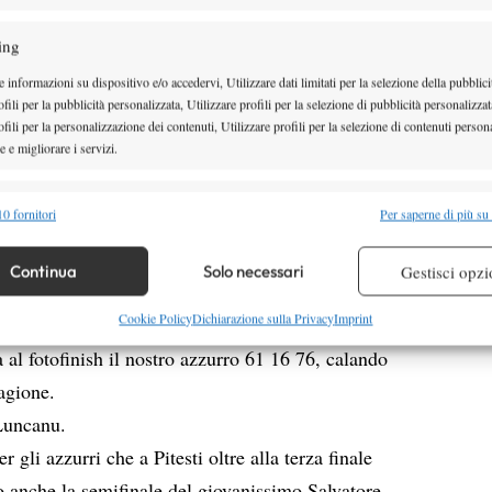
Roberto
 una beffa in finale per il nostro
ing
omento nel circuito Future, superato ancora una volta
 informazioni su dispositivo e/o accedervi, Utilizzare dati limitati per la selezione della pubblici
orneo estremamente positivo.
fili per la pubblicità personalizzata, Utilizzare profili per la selezione di pubblicità personalizzat
a conquista del primo acuto della carriera per il
fili per la personalizzazione dei contenuti, Utilizzare profili per la selezione di contenuti persona
 e migliorare i servizi.
nell’atto conclusivo del torneo rumeno di Pitesti,
alità
Semp
0 fornitori
Per saperne di più su
Petru-
tria in una sfida targata classe 1989
 combinare dati provenienti da altre fonti di dati, Collegare diversi dispositivi,
e rumeno numero 429 del mondo, accreditato qui
re i dispositivi in base alle informazioni trasmesse automaticamente.
Continua
Solo necessari
Gestisci opzi
re la sicurezza, prevenire e rilevare frodi, correggere errori,
Cookie Policy
Dichiarazione sulla Privacy
Imprint
he dopo un inizio tentennante non conosce più soste
 e presentare pubblicità e contenuto, Salvare e comunicare le
Semp
 al fotofinish il nostro azzurro 61 16 76, calando
sulla privacy.
tagione.
Luncanu.
 gli azzurri che a Pitesti oltre alla terza finale
o anche la semifinale del giovanissimo Salvatore