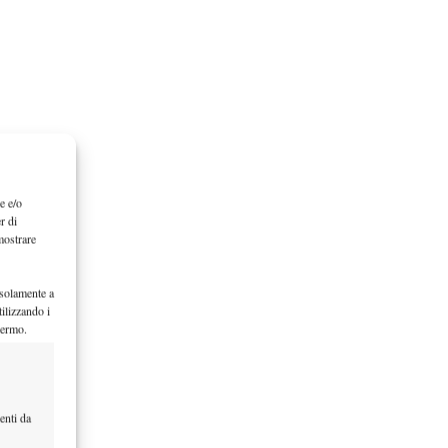
e e/o
r di
mostrare
 solamente a
ilizzando i
hermo.
enti da