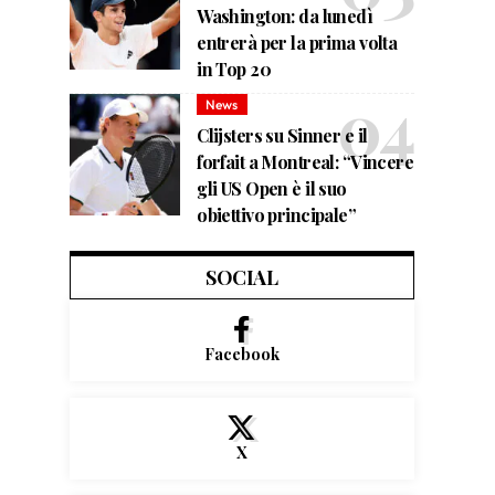
Washington: da lunedì
entrerà per la prima volta
in Top 20
News
Clijsters su Sinner e il
forfait a Montreal: “Vincere
gli US Open è il suo
obiettivo principale”
SOCIAL
Facebook
X