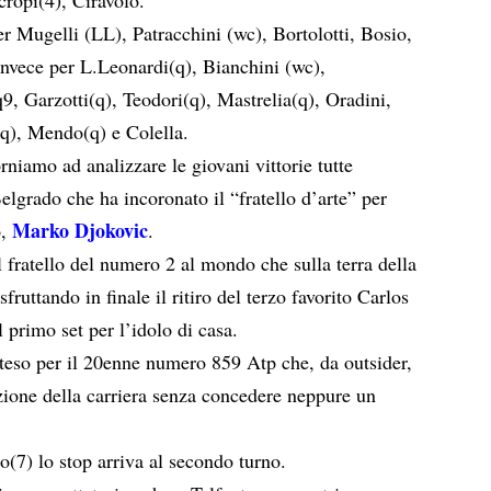
er Mugelli (LL), Patracchini (wc), Bortolotti, Bosio,
invece per L.Leonardi(q), Bianchini (wc),
, Garzotti(q), Teodori(q), Mastrelia(q), Oradini,
q), Mendo(q) e Colella.
niamo ad analizzare le giovani vittorie tutte
elgrado che ha incoronato il “fratello d’arte” per
Marko Djokovic
o,
.
l fratello del numero 2 al mondo che sulla terra della
fruttando in finale il ritiro del terzo favorito Carlos
primo set per l’idolo di casa.
teso per il 20enne numero 859 Atp che, da outsider,
zione della carriera senza concedere neppure un
no(7) lo stop arriva al secondo turno.