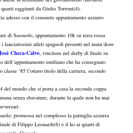
 quarti raggiunti da Giulio Torroni(4).
alia adesso con il consueto appuntamento azzurro
ture di Sassuolo, appuntamento 10k su terra rossa
er i lanciatissimi atleti spagnoli presenti nel main draw
Josè Checa-Calvo
, vincitore nel derby di finale su
feo dell’appuntamento emiliano che ha consegnato
 classe ’85 l’ottavo titolo della carriera, secondo
64 del mondo che si porta a casa la seconda coppa
timana senza sbavature, durante la quale non ha mai
avversari.
suolo: promossa nel complesso la pattuglia azzurra
inale di Filippo Leonardi(6) e il ko ai quarti di
ropi(4), Ciravolo.