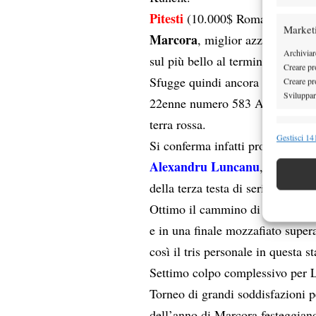
Pitesti
(10.000$ Romania): Ancora
Market
Marcora
, miglior azzurro al m
Archiviare
sul più bello al termine di un t
Creare pro
Sfugge quindi ancora una volta l
Creare pro
Sviluppare
22enne numero 583 Atp, piegato 
terra rossa.
Funzion
Gestisci 141
Si conferma infatti profeta in pa
Abbinare e
Alexandru Luncanu
, giocator
Identifica
della terza testa di serie.
Garanti
Ottimo il cammino di Luncanu c
Erogare
e in una finale mozzafiato supera
scelte 
così il tris personale in questa s
Settimo colpo complessivo per 
Torneo di grandi soddisfazioni per
dell’anno di Marcora festeggian