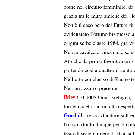
come nel circuito femminile, da 
grazia tra le mura amiche dei “
Non è il caso però del Future d
evidenziato l’ottimo bis messo 
origini serbe classe 1984, già vin
Nuova cavalcata vincente e senz
Atp che da primo favorito non st
portando così a quattro il conto d
Nell’atto conclusivo di Rocheste
Nessun azzurro presente.
Ikley
(10.000$ Gran Bretagna): E
tornei cadetti, ad un altro esper
Goodall
, fresco vincitore sull’e
Nuovo trionfo dunque per il coll
testa di serie numero 1, sbanca I