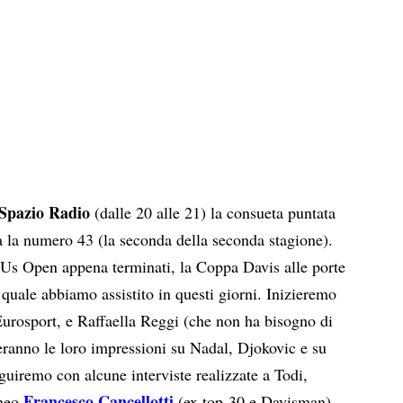
Spazio Radio
(dalle 20 alle 21) la consueta puntata
za la numero 43 (la seconda della seconda stagione).
: Us Open appena terminati, la Coppa Davis alle porte
l quale abbiamo assistito in questi giorni. Inizieremo
Eurosport, e Raffaella Reggi (che non ha bisogno di
eranno le loro impressioni su Nadal, Djokovic e su
guiremo con alcune interviste realizzate a Todi,
Francesco Cancellotti
rneo
(ex top-30 e Davisman),