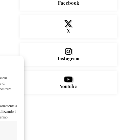
Facebook
X
Instagram
e e/o
r di
Youtube
mostrare
 solamente a
ilizzando i
hermo.