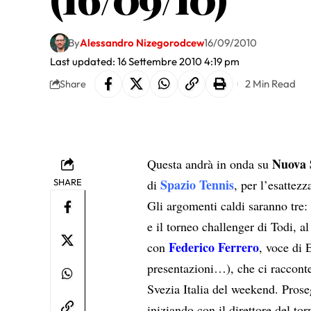
By
Alessandro Nizegorodcew
16/09/2010
Last updated: 16 Settembre 2010 4:19 pm
2 Min Read
Share
Nuova 
Questa andrà in onda su
Spazio Tennis
SHARE
di
, per l’esattez
Gli argomenti caldi saranno tre
e il torneo challenger di Todi, a
Federico Ferrero
con
, voce di 
presentazioni…), che ci raccont
Svezia Italia del weekend. Prose
iniziando con il direttore del to