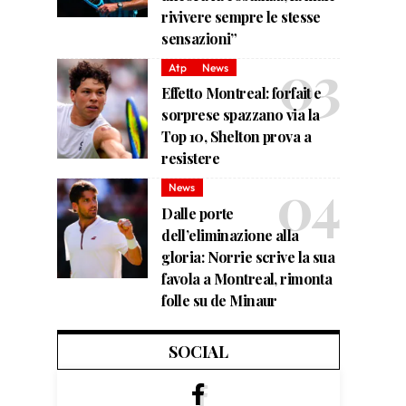
rivivere sempre le stesse
sensazioni”
Atp
News
Effetto Montreal: forfait e
sorprese spazzano via la
Top 10, Shelton prova a
resistere
News
Dalle porte
dell’eliminazione alla
gloria: Norrie scrive la sua
favola a Montreal, rimonta
folle su de Minaur
SOCIAL