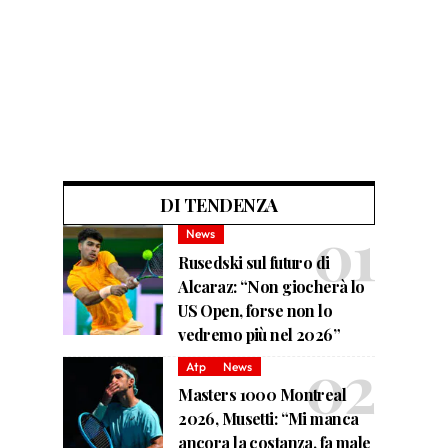
DI TENDENZA
News
Rusedski sul futuro di
Alcaraz: “Non giocherà lo
US Open, forse non lo
vedremo più nel 2026”
Atp
News
Masters 1000 Montreal
2026, Musetti: “Mi manca
ancora la costanza, fa male