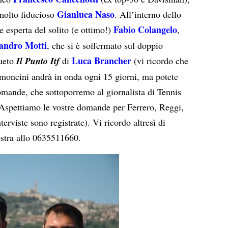
Gianluca Naso
molto fiducioso
. All’interno dello
Fabio Colangelo
ce esperta del solito (e ottimo!)
,
sandro Motti
, che si è soffermato sul doppio
Luca Brancher
sueto
Il Punto Itf
di
(vi ricordo che
moncini andrà in onda ogni 15 giorni, ma potete
domande, che sottoporremo al giornalista di Tennis
. Aspettiamo le vostre domande per Ferrero, Reggi,
erviste sono registrate). Vi ricordo altresì di
vostra allo 0635511660.