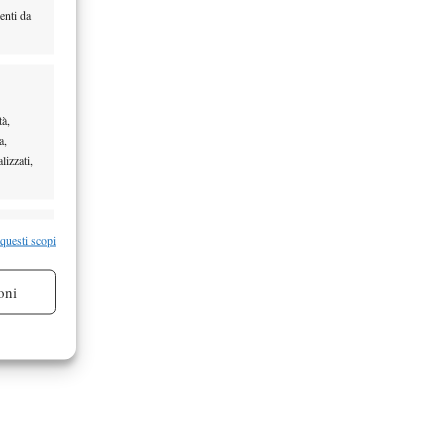
enti da
tà,
a,
lizzati,
re attivo
 questi scopi
oni
re attivo