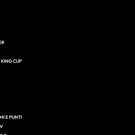
ER
N KING CUP
I E PUNTI
TV