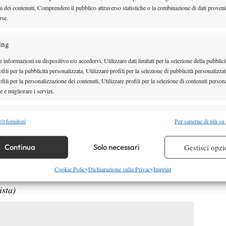
ell’inizio della trasmissione)
ni dei contenuti, Comprendere il pubblico attraverso statistiche o la combinazione di dati proveni
rse.
ing
 informazioni su dispositivo e/o accedervi, Utilizzare dati limitati per la selezione della pubblici
fili per la pubblicità personalizzata, Utilizzare profili per la selezione di pubblicità personalizzat
fili per la personalizzazione dei contenuti, Utilizzare profili per la selezione di contenuti persona
 e migliorare i servizi.
alità
Semp
0 fornitori
Per saperne di più su
 combinare dati provenienti da altre fonti di dati, Collegare diversi dispositivi,
re i dispositivi in base alle informazioni trasmesse automaticamente.
Continua
Solo necessari
Gestisci opzi
re la sicurezza, prevenire e rilevare frodi, correggere errori,
Cookie Policy
Dichiarazione sulla Privacy
Imprint
 e presentare pubblicità e contenuto, Salvare e comunicare le
Semp
ista)
sulla privacy.