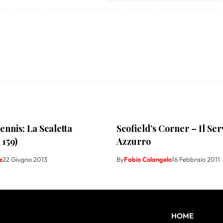
ennis: La Scaletta
Scofield’s Corner – Il Ser
 159)
Azzurro
e
22 Giugno 2013
By
Fabio Colangelo
16 Febbraio 2011
HOME