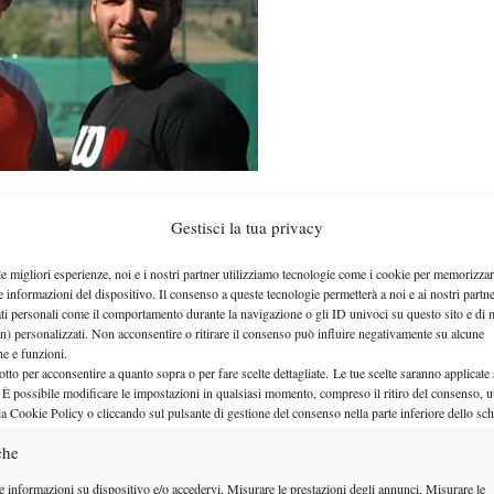
 Nizegorodcew a Todi)
Gestisci la tua privacy
dio
:
ma
le migliori esperienze, noi e i nostri partner utilizziamo tecnologie come i cookie per memorizzar
e informazioni del dispositivo. Il consenso a queste tecnologie permetterà a noi e ai nostri partne
aming audio su
www.nuovaspazioradio.it
ati personali come il comportamento durante la navigazione o gli ID univoci su questo sito e di 
n) personalizzati. Non acconsentire o ritirare il consenso può influire negativamente su alcune
della diretta, e porre domande ai nostri ospiti:
che e funzioni.
otto per acconsentire a quanto sopra o per fare scelte dettagliate. Le tue scelte saranno applicate
 È possibile modificare le impostazioni in qualsiasi momento, compreso il ritiro del consenso, ut
la Cookie Policy o cliccando sul pulsante di gestione del consenso nella parte inferiore dello sc
paziotennis@gmail.com
che
domande anche attraverso i “commenti” a questo
e informazioni su dispositivo e/o accedervi, Misurare le prestazioni degli annunci, Misurare le