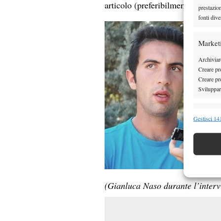
articolo (preferibilmente prima d
prestazio
fonti dive
Market
Archiviare
Creare pro
Creare pro
Sviluppare
Funzion
Gestisci 141
Abbinare e
Identifica
Garanti
Erogare
(Gianluca Naso durante l’interv
scelte 