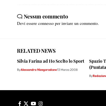
Nessun commento
Devi essere
connesso
per inviare un commento.
RELATED NEWS
Silvia Farina ad Ho Scelto lo Sport
Spazio T
(Puntata
By
Alessandro Nizegorodcew
13 Marzo 2008
By
Redazion