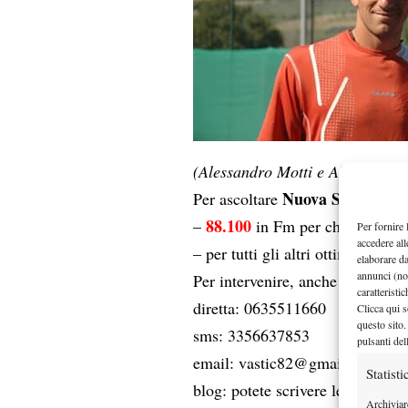
(Alessandro Motti e Alessandro
Nuova Spazio Ra
Per ascoltare
88.100
–
in Fm per chi è di Ro
Per fornire 
accedere all
– per tutti gli altri ottimo stre
elaborare d
annunci (no
Per intervenire, anche nel corso 
caratteristi
diretta: 0635511660
Clicca qui s
questo sito.
sms: 3356637853
pulsanti del
email: vastic82@gmail.com / s
Statisti
blog: potete scrivere le vostre 
Archiviar