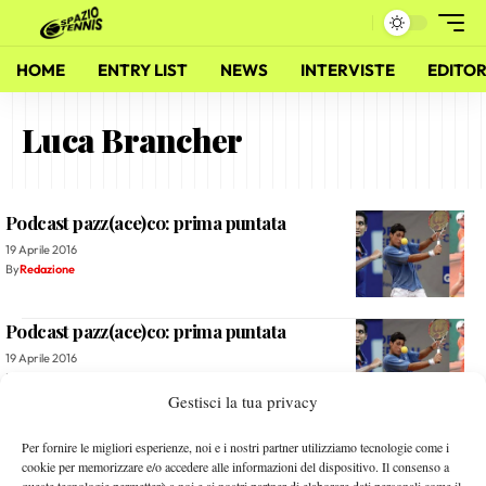
HOME
ENTRY LIST
NEWS
INTERVISTE
EDITOR
Luca Brancher
Podcast pazz(ace)co: prima puntata
19 Aprile 2016
By
Redazione
Podcast pazz(ace)co: prima puntata
19 Aprile 2016
By
Redazione
Gestisci la tua privacy
BranchStats: 9 febbraio 2016
Per fornire le migliori esperienze, noi e i nostri partner utilizziamo tecnologie come i
cookie per memorizzare e/o accedere alle informazioni del dispositivo. Il consenso a
8 Febbraio 2016