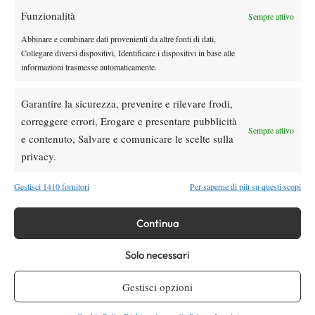
Funzionalità
Youtube
Sempre attivo
Abbinare e combinare dati provenienti da altre fonti di dati,
Collegare diversi dispositivi, Identificare i dispositivi in base alle
informazioni trasmesse automaticamente.
Garantire la sicurezza, prevenire e rilevare frodi,
correggere errori, Erogare e presentare pubblicità
Sempre attivo
e contenuto, Salvare e comunicare le scelte sulla
Testata giornalistica
registrata Aut-Trib Milano n°
Spazio Tennis
privacy.
10268 del 15/09/2025
VIBES MEDIA SRL
Editore:
, P.iva 14250480960
Gestisci 1410 fornitori
Per saperne di più su questi scopi
Direttore Responsabile: Alessandro Nizegorodcew
HOME
Continua
ENTRY LIST
NEWS
Solo necessari
WTA
Gestisci opzioni
ATP
CHALLENGER