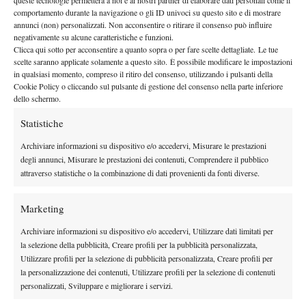
queste tecnologie permetterà a noi e ai nostri partner di elaborare dati personali come il
By
Luca Brancher
comportamento durante la navigazione o gli ID univoci su questo sito e di mostrare
annunci (non) personalizzati. Non acconsentire o ritirare il consenso può influire
BranchStats: 1 febbraio 2016
negativamente su alcune caratteristiche e funzioni.
Clicca qui sotto per acconsentire a quanto sopra o per fare scelte dettagliate. Le tue
1 Febbraio 2016
scelte saranno applicate solamente a questo sito. È possibile modificare le impostazioni
By
Luca Brancher
in qualsiasi momento, compreso il ritiro del consenso, utilizzando i pulsanti della
Cookie Policy o cliccando sul pulsante di gestione del consenso nella parte inferiore
dello schermo.
Statistiche
1
2
3
…
23
24
Archiviare informazioni su dispositivo e/o accedervi, Misurare le prestazioni
degli annunci, Misurare le prestazioni dei contenuti, Comprendere il pubblico
Facebook
attraverso statistiche o la combinazione di dati provenienti da fonti diverse.
Marketing
X
Archiviare informazioni su dispositivo e/o accedervi, Utilizzare dati limitati per
la selezione della pubblicità, Creare profili per la pubblicità personalizzata,
Utilizzare profili per la selezione di pubblicità personalizzata, Creare profili per
Instagram
la personalizzazione dei contenuti, Utilizzare profili per la selezione di contenuti
personalizzati, Sviluppare e migliorare i servizi.