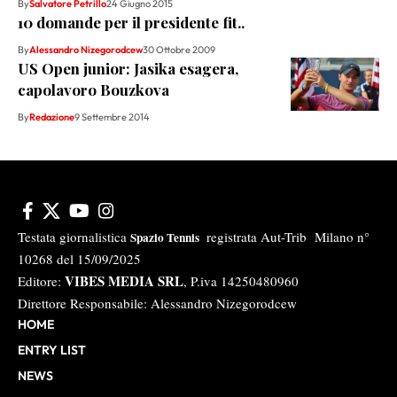
By
Salvatore Petrillo
24 Giugno 2015
10 domande per il presidente fit..
By
Alessandro Nizegorodcew
30 Ottobre 2009
US Open junior: Jasika esagera,
capolavoro Bouzkova
By
Redazione
9 Settembre 2014
Testata giornalistica
registrata Aut-Trib Milano n°
Spazio Tennis
10268 del 15/09/2025
VIBES MEDIA SRL
Editore:
, P.iva 14250480960
Direttore Responsabile: Alessandro Nizegorodcew
HOME
ENTRY LIST
NEWS