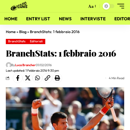
Aa
HOME
ENTRY LIST
NEWS
INTERVISTE
EDITOR
Home
»
Blog
»
BranchStats: 1 febbraio 2016
BranchStats
Editoriali
BranchStats: 1 febbraio 2016
By
Luca Brancher
01/02/2016
Last updated: 1 Febbraio 2016 9:30 pm
4 Min Read