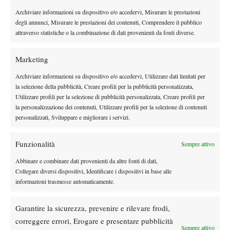
– 25esima volta in cui una finale Slam maschile vede il primo set
Archiviare informazioni su dispositivo e/o accedervi, Misurare le prestazioni
concludersi per 6-1: in 19 casi il primo set ha arriso al vincitore
degli annunci, Misurare le prestazioni dei contenuti, Comprendere il pubblico
Federer
finale, in altri 6 casi no. Ultimo caso positivo
a RG ’09,
attraverso statistiche o la combinazione di dati provenienti da fonti diverse.
ultima caso contrario fu favorevole a Nadal al RG ’06;
Andy Murray
–
perde la settima finale Slam a fronte di 2
Marketing
vittorie, solo Djokovic (8), Federer (10) e Lendl (11) ne hanno
Archiviare informazioni su dispositivo e/o accedervi, Utilizzare dati limitati per
perse più di lui nell’Era Open (Agassi e Connors lo stesso), ma
la selezione della pubblicità, Creare profili per la pubblicità personalizzata,
stride il numero di tornei vinti; Federer raggiunge Connors a
Utilizzare profili per la selezione di pubblicità personalizzata, Creare profili per
numero 7 semifinali perse contro il futuro vincitore (in 4 casi
la personalizzazione dei contenuti, Utilizzare profili per la selezione di contenuti
Djokovic, 1 Safin, Nadal e Cilic).
personalizzati, Sviluppare e migliorare i servizi.
David Ferrer
–
raggiunge i 4 quarti di finale persi contro il
futuro vincitore dello Slam, ma qui il più “titolato” è il russo
Funzionalità
Sempre attivo
Kafelnikov a 5. Ai quarti c’è Lleyton Hewitt (6), agli ottavi
Abbinare e combinare dati provenienti da altre fonti di dati,
Magnus Larsson (3).
Collegare diversi dispositivi, Identificare i dispositivi in base alle
Era dal Roland Garros 2009 che il primo set della finale Slam
informazioni trasmesse automaticamente.
Federer-Soderling
non finiva 6-1 (
). A Melbourne non capitava
dal 1983 (Wilander-Lendl). In entrambi i casi le partite si sono
Garantire la sicurezza, prevenire e rilevare frodi,
concluse in 3 set. Primo set migliore in finale per Novak, che per
correggere errori, Erogare e presentare pubblicità
Sempre attivo