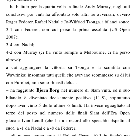
– ha battuto per la quarta volta in finale Andy Murray, negli atti
conclusivi poi vinti ha affrontato solo altri tre avversari, ovvero
Roger Federer, Rafael Nadal e Jo-Wilfried Tsonga. i bilanci sono:
3-1 con Federer, con cui perse la prima assoluta (US Open
2007);
3-4 con Nadal;
4-2 con Murray (ci ha vinto sempre a Melbourne, ci ha perso
altrove);
a cui aggiungere la vittoria su Tsonga e la sconfitta con
Wawrinka; insomma tutti quelli che avevano
scommesso su di lui
con Eurobet
, non sono rimasti delusi.
Bjorn Borg
– ha raggiunto
nel numero di Slam vinti, ed il suo
bilancio è diventato decisamente positivo (11-8), soprattutto
dopo aver vinto 5 delle ultime 6 finali. Ha invece eguagliato al
terzo del posto nel numero delle finali Slam dell’Era Open
giocate Ivan Lendl (che ha un record allo specchio rispetto al
suo), a -1 da Nadal e a -8 da Federer;
– gli manca, come noto, il Roland Garros (0-3 in finale) per