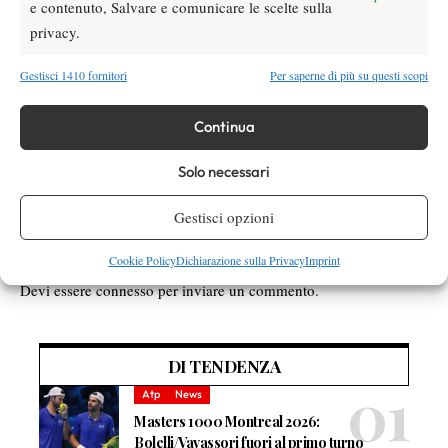
ora aveva fatto al massimo un 6-2 (vs Nadal, US OPEN 2011).
e contenuto, Salvare e comunicare le scelte sulla
privacy.
Gestisci 1410 fornitori
Per saperne di più su questi scopi
TAGGED:
bjorn borg
BranchStats
David Ferrer
Luca Brancher
Novak Djokovic
Continua
Solo necessari
Gestisci opzioni
Cookie Policy
Dichiarazione sulla Privacy
Imprint
Nessun commento
Devi essere
connesso
per inviare un commento.
DI TENDENZA
Atp
News
Masters 1000 Montreal 2026:
Bolelli/Vavassori fuori al primo turno