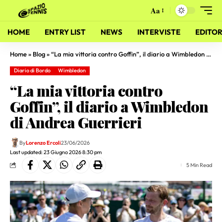
Aa
HOME
ENTRY LIST
NEWS
INTERVISTE
EDITOR
Home
»
Blog
»
“La mia vittoria contro Goffin”, il diario a Wimbledon di Andrea Guerrieri
Diario di Bordo
Wimbledon
“La mia vittoria contro
Goffin”, il diario a Wimbledon
di Andrea Guerrieri
By
Lorenzo Ercoli
23/06/2026
Last updated: 23 Giugno 2026 8:30 pm
5 Min Read