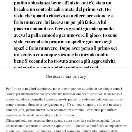
partito abbastanza bene all’inizio, poi c’è stato un
break e un controbreak a metà del primo set. Ho
visto che quando riuscivo a mettere pressione e a
farlo muovere, lui faceva un po’ più fatica. A lui
piaceva comandare, faceva grandi giocate quando
aveva la palla comoda per muovere il gioco. Io sono
stato concentrato proprio su quello: giocare negli
spazi e farlo muovere. Dopo aver perso il primo set
mi sentivo comunque vicino e ho iniziato molto
bene il secondo: ho trovato ancora più aggressività
e intensità, e sono andato subito avanti nel
punteggio. Sul 5-3 ho giocato un game un po’ così
Gestisci la tua privacy
per chiudere il set, anche complice qualche buon
punto suo. Poi penso di essere stato bravo sul 5 pari
Per fornire le migliori esperienze, noi e i nostri partner utilizziamo tecnologie come i
a risalire, ad accelerare di nuovo e a fare un ottimo
cookie per memorizzare e/o accedere alle informazioni del dispositivo. Il consenso a
queste tecnologie permetterà a noi e ai nostri partner di elaborare dati personali come il
game sia al servizio sia in risposta. Nel terzo mi
comportamento durante la navigazione o gli ID univoci su questo sito e di mostrare
sentivo molto bene, in crescendo. Nonostante il
annunci (non) personalizzati. Non acconsentire o ritirare il consenso può influire
break subito in avvio, sentivo di poter fare subito il
negativamente su alcune caratteristiche e funzioni.
controbreak ed è stato così nell’immediato. Quando
Clicca qui sotto per acconsentire a quanto sopra o per fare scelte dettagliate. Le tue
gli ho fatto il break per andare 4-2 ho poi chiuso
scelte saranno applicate solamente a questo sito. È possibile modificare le impostazioni
in qualsiasi momento, compreso il ritiro del consenso, utilizzando i pulsanti della