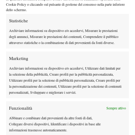
bene, rimanendo molto attento. Cosa ho pensato
Cookie Policy o cliccando sul pulsante di gestione del consenso nella parte inferiore
quando ho servito per il secondo set senza
dello schermo.
chiudere? Lì ho pensato un minimo e mi è passato
per la testa che lui potesse ancora salire e mettermi
Statistiche
pressione. Sono molto contento di questo risultato.
Archiviare informazioni su dispositivo e/o accedervi, Misurare le prestazioni
degli annunci, Misurare le prestazioni dei contenuti, Comprendere il pubblico
A rete gli ho fatto i complimenti per la
attraverso statistiche o la combinazione di dati provenienti da fonti diverse.
carriera e l’ho ringraziato, lui a sua volta mi ha
fatto i complimenti. Qui ovviamente la mia
ragazza, mia sorella e il mio team erano tutti
Marketing
molto contenti. Dopo la doccia mi sono un po’
Archiviare informazioni su dispositivo e/o accedervi, Utilizzare dati limitati per
dilungato per fare il controllo antidoping, poi
la selezione della pubblicità, Creare profili per la pubblicità personalizzata,
abbiamo pranzato lì e sono tornato in campo
Utilizzare profili per la selezione di pubblicità personalizzata, Creare profili per
mezz’ora per lavorare su un po’ di cose. Poi
la personalizzazione dei contenuti, Utilizzare profili per la selezione di contenuti
scarico con il fisioterapista e abbiamo parlato
personalizzati, Sviluppare e migliorare i servizi.
del match. Essendo tardi, abbiamo cenato
vicino all’hotel. Ho mangiato un piatto di
Funzionalità
Sempre attivo
salmone affumicato con pane tostato, hummus
con pane tostato e una Caesar salad. Io non
Abbinare e combinare dati provenienti da altre fonti di dati,
sono uno di quei tennisti che mangia sempre
Collegare diversi dispositivi, Identificare i dispositivi in base alle
informazioni trasmesse automaticamente.
uguale, cerco di variare abbastanza,