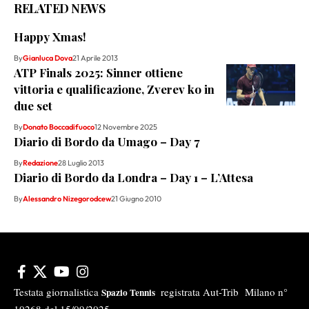
RELATED NEWS
Happy Xmas!
By
Gianluca Dova
21 Aprile 2013
ATP Finals 2025: Sinner ottiene
vittoria e qualificazione, Zverev ko in
due set
By
Donato Boccadifuoco
12 Novembre 2025
Diario di Bordo da Umago – Day 7
By
Redazione
28 Luglio 2013
Diario di Bordo da Londra – Day 1 – L’Attesa
By
Alessandro Nizegorodcew
21 Giugno 2010
Testata giornalistica
registrata Aut-Trib Milano n°
Spazio Tennis
10268 del 15/09/2025